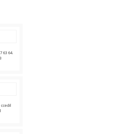
7 63 64.
3
ccedil
l