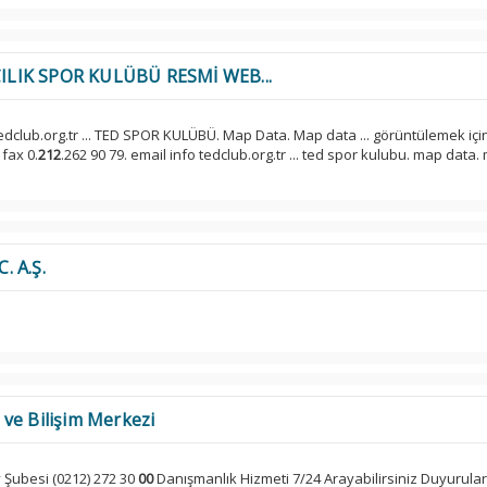
ILIK SPOR KULÜBÜ RESMİ WEB...
tedclub.org.tr ... TED SPOR KULÜBÜ. Map Data. Map data ... görüntülemek içi
 fax 0.
212
.262 90 79. email info tedclub.org.tr ... ted spor kulubu. map data
. A.Ş.
ve Bilişim Merkezi
Şubesi (0212) 272 30
00
Danışmanlık Hizmeti 7/24 Arayabilirsiniz Duyurula