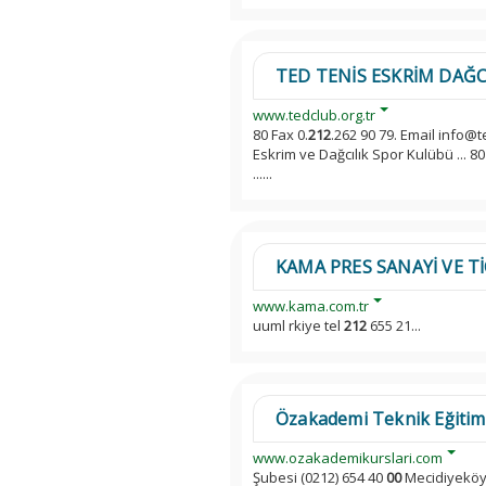
TED TENİS ESKRİM DAĞC
www.tedclub.org.tr
80 Fax 0.
212
.262 90 79. Email info@
Eskrim ve Dağcılık Spor Kulübü ... 80
......
KAMA PRES SANAYİ VE TİC
www.kama.com.tr
uuml rkiye tel
212
655 21...
Özakademi Teknik Eğitim 
www.ozakademikurslari.com
Şubesi (0212) 654 40
00
Mecidiyeköy 