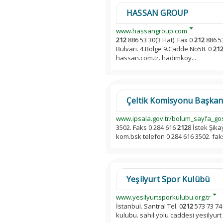
HASSAN GROUP
www.hassangroup.com
212
886 53 30(3 Hat). Fax 0
212
886 5
Bulvarı. 4.Bölge 9.Cadde No58. 0
21
hassan.com.tr. hadimkoy...
Çeltik Komisyonu Başkanlı
www.ipsala.gov.tr/bolum_sayfa_go
3502. Faks 0 284 616
212
8 İstek Şik
kom.bsk telefon 0 284 616 3502. fak
Yeşilyurt Spor Kulübü
www.yesilyurtsporkulubu.org.tr
İstanbul. Santral Tel. 0
212
573 73 74 
kulubu. sahil yolu caddesi yesilyurt i