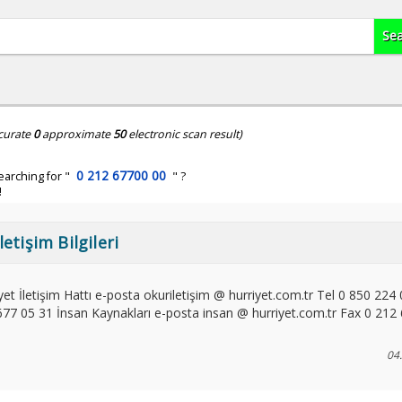
curate
0
approximate
50
electronic scan result)
0 212 67700 00
earching for "
" ?
!
etişim Bilgileri
yet İletişim Hattı e-posta okuriletişim @ hurriyet.com.tr Tel 0 850 224
677 05 31 İnsan Kaynakları e-posta insan @ hurriyet.com.tr Fax 0 212
04