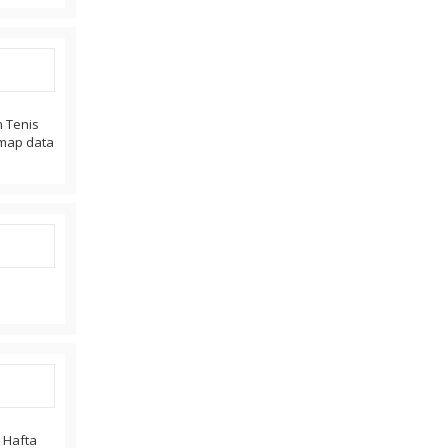
n Tenis
. map data
r Hafta