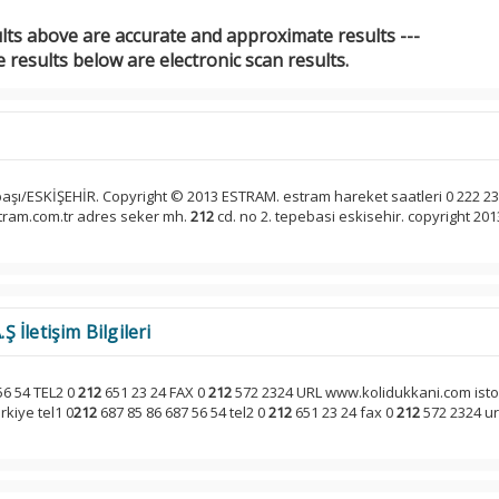
ults above are accurate and approximate results ---
 results below are electronic scan results.
i
aşı/ESKİŞEHİR. Copyright © 2013 ESTRAM. estram hareket saatleri 0 222 23
stram.com.tr adres seker mh.
212
cd. no 2. tepebasi eskisehir. copyright 201
İletişim Bilgileri
56 54 TEL2 0
212
651 23 24 FAX 0
212
572 2324 URL www.kolidukkani.com isto 
rkiye tel1 0
212
687 85 86 687 56 54 tel2 0
212
651 23 24 fax 0
212
572 2324 ur