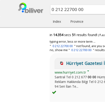
Index
Province
in
14.354
secs
51
results found!
(
1
ac
typing error, less or more term ...
"
0 212 22700 00
" not found, are you s
no, show me "
0 212 22700 00
" results
Hürriyet Gazetesi İl
www.hurriyet.com.tr
Santral Tel 0 212 677
00
00
Hürri
Reklam Hakkında Bilgi Tel 0 212 
94 Seri İlan Te...