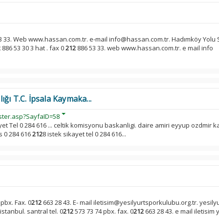
3 33. Web www.hassan.com.tr. e-mail info@hassan.com.tr. Hadımköy Yolu 
2
886 53 30 3 hat . fax 0
212
886 53 33. web www.hassan.com.tr. e mail info
ğı T.C. İpsala Kaymaka...
ster.asp?SayfaID=58
ayet Tel 0 284 616 ... celtik komisyonu baskanligi. daire amiri eyyup ozdmi
s 0 284 616
212
8 istek sikayet tel 0 284 616...
pbx. Fax. 0
212
663 28 43. E- mail iletisim@yesilyurtsporkulubu.org.tr. yesily
stanbul. santral tel. 0
212
573 73 74 pbx. fax. 0
212
663 28 43. e mail iletisim y