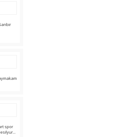
Sanbir
r kaymakam
urt spor
esilyur...