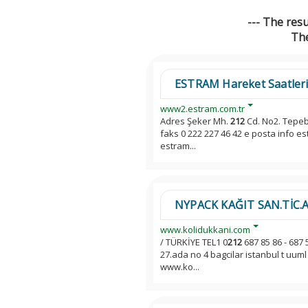
--- The res
The
ESTRAM Hareket Saatler
www2.estram.com.tr
Adres Şeker Mh.
212
Cd. No2. Tepeb
faks 0 222 227 46 42 e posta info e
estram...
NYPACK KAĞIT SAN.TİC.A.Ş 
www.kolidukkani.com
/ TÜRKİYE TEL1 0
212
687 85 86 - 687 
27.ada no 4 bagcilar istanbul t uuml 
www.ko...