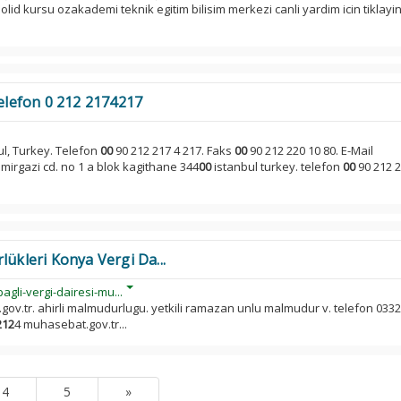
lid kursu ozakademi teknik egitim bilisim merkezi canli yardim icin tiklayin
Telefon 0 212 2174217
l, Turkey. Telefon
00
90 212 217 4 217. Faks
00
90 212 220 10 80. E-Mail
emirgazi cd. no 1 a blok kagithane 344
00
istanbul turkey. telefon
00
90 212 2
lükleri Konya Vergi Da...
gli-vergi-dairesi-mu...
v.tr. ahirli malmudurlugu. yetkili ramazan unlu malmudur v. telefon 0332
212
4 muhasebat.gov.tr...
4
5
»