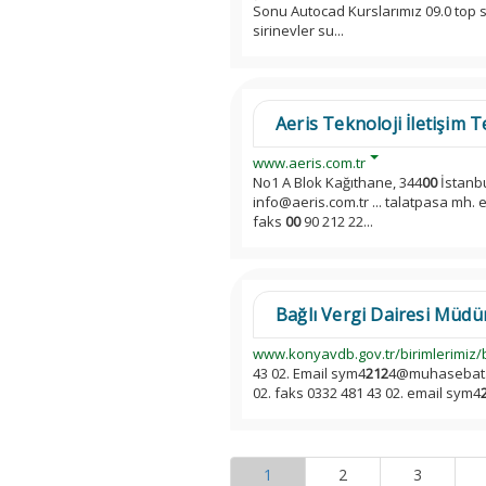
Sonu Autocad Kurslarımız 09.0 top so
sirinevler su...
Aeris Teknoloji İletişim 
www.aeris.com.tr
No1 A Blok Kağıthane, 344
00
İstanbu
info@aeris.com.tr ... talatpasa mh. 
faks
00
90 212 22...
Bağlı Vergi Dairesi Müdür
www.konyavdb.gov.tr/birimlerimiz/ba
43 02. Email sym4
212
4@muhasebat.go
02. faks 0332 481 43 02. email sym4
1
2
3