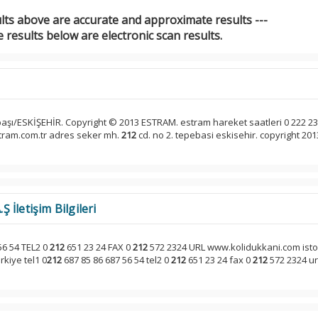
ults above are accurate and approximate results ---
 results below are electronic scan results.
i
aşı/ESKİŞEHİR. Copyright © 2013 ESTRAM. estram hareket saatleri 0 222 23
stram.com.tr adres seker mh.
212
cd. no 2. tepebasi eskisehir. copyright 201
İletişim Bilgileri
56 54 TEL2 0
212
651 23 24 FAX 0
212
572 2324 URL www.kolidukkani.com isto 
rkiye tel1 0
212
687 85 86 687 56 54 tel2 0
212
651 23 24 fax 0
212
572 2324 ur