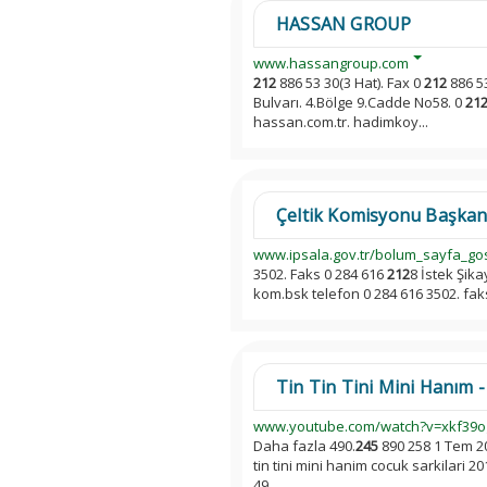
HASSAN GROUP
www.hassangroup.com
212
886 53 30(3 Hat). Fax 0
212
886 5
Bulvarı. 4.Bölge 9.Cadde No58. 0
21
hassan.com.tr. hadimkoy...
Çeltik Komisyonu Başkanlı
www.ipsala.gov.tr/bolum_sayfa_go
3502. Faks 0 284 616
212
8 İstek Şik
kom.bsk telefon 0 284 616 3502. fak
Tin Tin Tini Mini Hanım - 
www.youtube.com/watch?v=xkf39o
Daha fazla 490.
245
890 258 1 Tem 201
tin tini mini hanim cocuk sarkilari 
49...