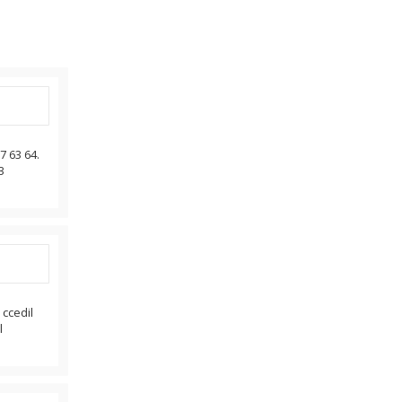
7 63 64.
3
ccedil
l