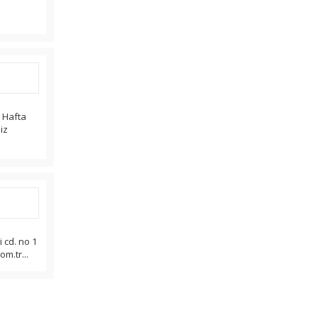
r Hafta
iz
 cd. no 1
om.tr...