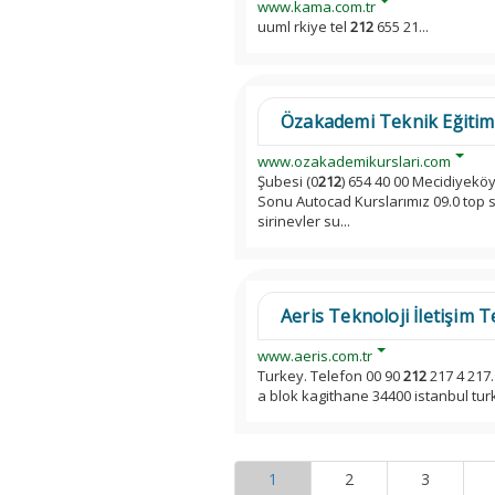
www.kama.com.tr
uuml rkiye tel
212
655 21...
Özakademi Teknik Eğitim 
www.ozakademikurslari.com
Şubesi (0
212
) 654 40 00 Mecidiyeköy
Sonu Autocad Kurslarımız 09.0 top so
sirinevler su...
Aeris Teknoloji İletişim 
www.aeris.com.tr
Turkey. Telefon 00 90
212
217 4 217.
a blok kagithane 34400 istanbul tur
1
2
3