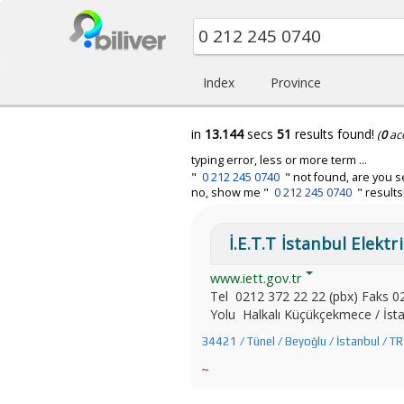
Index
Province
in
13.144
secs
51
results found!
(
0
ac
typing error, less or more term ...
"
0 212 245 0740
" not found, are you s
no, show me "
0 212 245 0740
" results
İ.E.T.T İstanbul Elektr
www.iett.gov.tr
Tel 0212 372 22 22 (pbx) Faks 021
Yolu Halkalı Küçükçekmece /
34421 / Tünel / Beyoğlu / İstanbul / TR
~