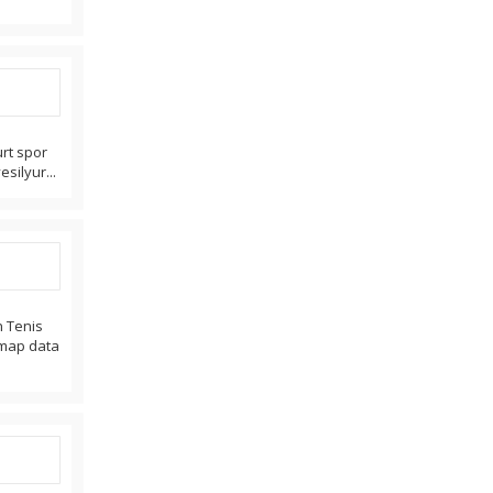
urt spor
esilyur...
n Tenis
. map data