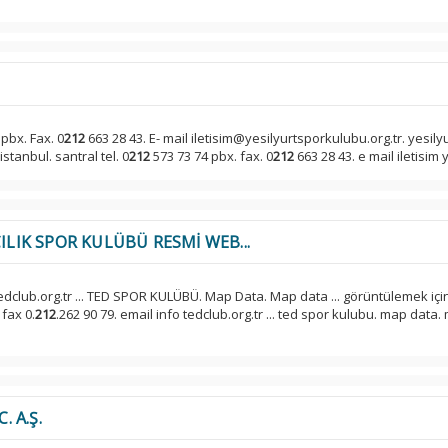
pbx. Fax. 0
212
663 28 43. E- mail iletisim@yesilyurtsporkulubu.org.tr. yesily
stanbul. santral tel. 0
212
573 73 74 pbx. fax. 0
212
663 28 43. e mail iletisim y
ILIK SPOR KULÜBÜ RESMİ WEB...
tedclub.org.tr ... TED SPOR KULÜBÜ. Map Data. Map data ... görüntülemek içi
 fax 0.
212
.262 90 79. email info tedclub.org.tr ... ted spor kulubu. map data
. A.Ş.