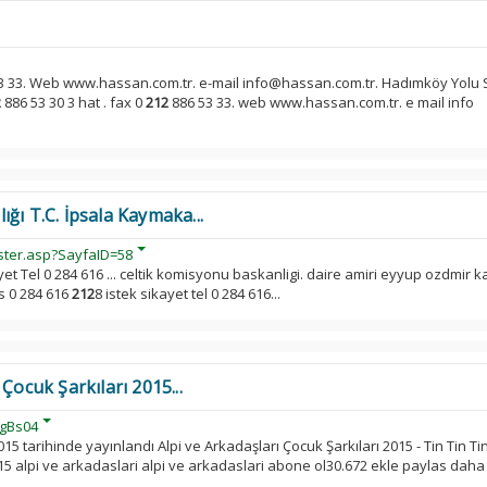
3 33. Web www.hassan.com.tr. e-mail info@hassan.com.tr. Hadımköy Yolu 
2
886 53 30 3 hat . fax 0
212
886 53 33. web www.hassan.com.tr. e mail info
ğı T.C. İpsala Kaymaka...
ster.asp?SayfaID=58
ayet Tel 0 284 616 ... celtik komisyonu baskanligi. daire amiri eyyup ozdmi
s 0 284 616
212
8 istek sikayet tel 0 284 616...
Çocuk Şarkıları 2015...
gBs04
5 tarihinde yayınlandı Alpi ve Arkadaşları Çocuk Şarkıları 2015 - Tin Tin Tini
2015 alpi ve arkadaslari alpi ve arkadaslari abone ol30.672 ekle paylas daha