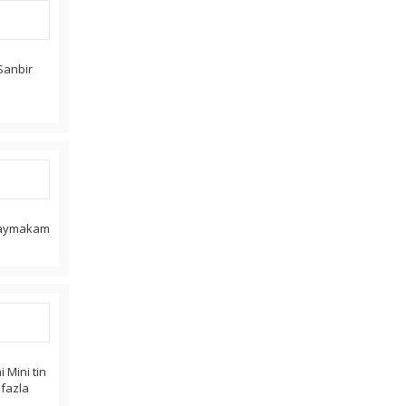
Sanbir
r kaymakam
 Mini tin
 fazla