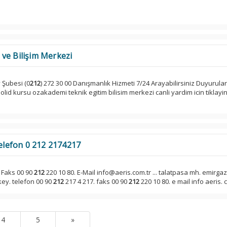
ve Bilişim Merkezi
 Şubesi (0
212
) 272 30 00 Danışmanlık Hizmeti 7/24 Arayabilirsiniz Duyurula
lid kursu ozakademi teknik egitim bilisim merkezi canli yardim icin tiklayin
Telefon 0 212 2174217
 Faks 00 90
212
220 10 80. E-Mail info@aeris.com.tr ... talatpasa mh. emirgazi
key. telefon 00 90
212
217 4 217. faks 00 90
212
220 10 80. e mail info aeris. c
4
5
»