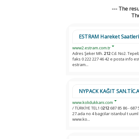
--- The res
The
ESTRAM Hareket Saatler
www2.estram.com.tr
Adres Şeker Mh.
212
Cd. No2. Tepeb
faks 0 222 227 46 42 e posta info e
estram...
NYPACK KAĞIT SAN.TİC.A.Ş 
www.kolidukkani.com
/ TÜRKİYE TEL1 0
212
687 85 86 - 687 
27.ada no 4 bagcilar istanbul t uuml 
www.ko...