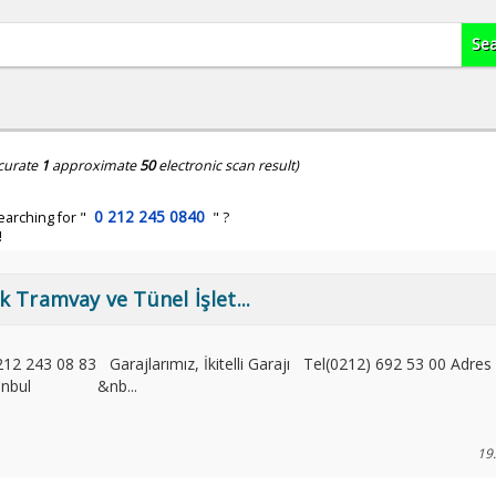
curate
1
approximate
50
electronic scan result)
0 212 245 0840
earching for "
" ?
!
ik Tramvay ve Tünel İşlet...
2 243 08 83 Garajlarımız, İkitelli Garajı Tel(0212) 692 53 00 Adres İk
 İstanbul &nb...
19