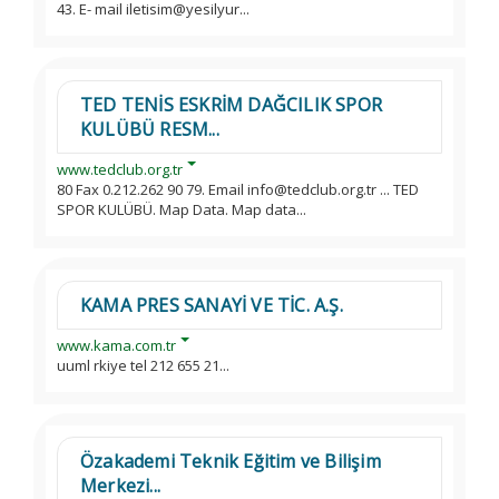
43. E- mail iletisim@yesilyur...
TED TENİS ESKRİM DAĞCILIK SPOR
KULÜBÜ RESM...
www.tedclub.org.tr
80 Fax 0.212.262 90 79. Email info@tedclub.org.tr ... TED
SPOR KULÜBÜ. Map Data. Map data...
KAMA PRES SANAYİ VE TİC. A.Ş.
www.kama.com.tr
uuml rkiye tel 212 655 21...
Özakademi Teknik Eğitim ve Bilişim
Merkezi...