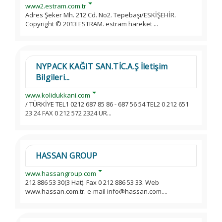
www2.estram.com.tr
Adres Şeker Mh. 212 Cd. No2. Tepebaşı/ESKİŞEHİR.
Copyright © 2013 ESTRAM. estram hareket ...
NYPACK KAĞIT SAN.TİC.A.Ş İletişim
Bilgileri...
www.kolidukkani.com
/ TÜRKİYE TEL1 0212 687 85 86 - 687 56 54 TEL2 0 212 651
23 24 FAX 0 212 572 2324 UR...
HASSAN GROUP
www.hassangroup.com
212 886 53 30(3 Hat). Fax 0 212 886 53 33. Web
www.hassan.com.tr. e-mail info@hassan.com....