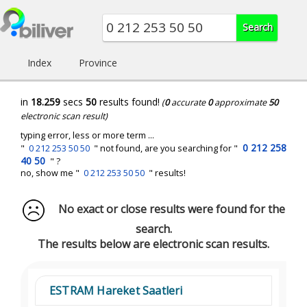
Index
Province
in
18.259
secs
50
results found!
(
0
accurate
0
approximate
50
electronic scan result)
typing error, less or more term ...
0 212 258
"
0 212 253 50 50
" not found, are you searching for "
40 50
" ?
no, show me "
0 212 253 50 50
" results!
No exact or close results were found for the
search.
The results below are electronic scan results.
ESTRAM Hareket Saatleri