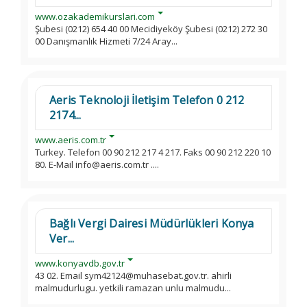
www.ozakademikurslari.com
Şubesi (0212) 654 40 00 Mecidiyeköy Şubesi (0212) 272 30
00 Danışmanlık Hizmeti 7/24 Aray...
Aeris Teknoloji İletişim Telefon 0 212
2174...
www.aeris.com.tr
Turkey. Telefon 00 90 212 217 4 217. Faks 00 90 212 220 10
80. E-Mail info@aeris.com.tr ....
Bağlı Vergi Dairesi Müdürlükleri Konya
Ver...
www.konyavdb.gov.tr
43 02. Email sym42124@muhasebat.gov.tr. ahirli
malmudurlugu. yetkili ramazan unlu malmudu...