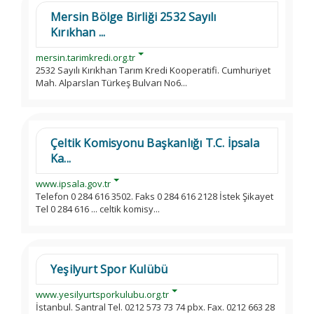
Mersin Bölge Birliği 2532 Sayılı
Kırıkhan ...
mersin.tarimkredi.org.tr
2532 Sayılı Kırıkhan Tarım Kredi Kooperatifi. Cumhuriyet
Mah. Alparslan Türkeş Bulvarı No6...
Çeltik Komisyonu Başkanlığı T.C. İpsala
Ka...
www.ipsala.gov.tr
Telefon 0 284 616 3502. Faks 0 284 616 2128 İstek Şikayet
Tel 0 284 616 ... celtik komisy...
Yeşilyurt Spor Kulübü
www.yesilyurtsporkulubu.org.tr
İstanbul. Santral Tel. 0212 573 73 74 pbx. Fax. 0212 663 28