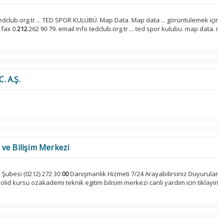
tedclub.org.tr ... TED SPOR KULÜBÜ. Map Data. Map data ... görüntülemek içi
 fax 0.
212
.262 90 79. email info tedclub.org.tr ... ted spor kulubu. map data
. A.Ş.
ve Bilişim Merkezi
Şubesi (0212) 272 30
00
Danışmanlık Hizmeti 7/24 Arayabilirsiniz Duyurula
lid kursu ozakademi teknik egitim bilisim merkezi canli yardim icin tiklayin