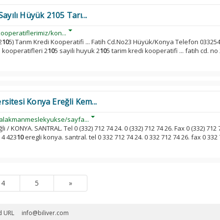
ayılı Hüyük 2105 Tarı...
ooperatiflerimiz/kon...
2
10
5) Tarım Kredi Kooperatifi ... Fatih Cd.No23 Hüyük/Konya Telefon 03325
i kooperatifleri 2
10
5 sayili huyuk 2
10
5 tarim kredi kooperatifi ... fatih cd. n
sitesi Konya Ereğli Kem...
alakmanmeslekyukse/sayfa...
li / KONYA. SANTRAL. Tel 0 (332) 712 74 24. 0 (332) 712 74 26. Fax 0 (332) 712 
 4 423
10
eregli konya. santral. tel 0 332 712 74 24. 0 332 712 74 26. fax 0 332
4
5
»
d URL
info@biliver.com