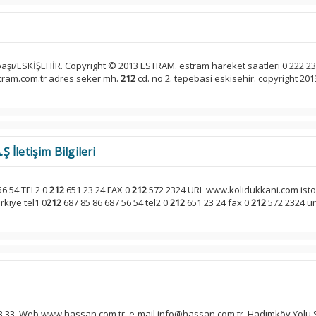
i
aşı/ESKİŞEHİR. Copyright © 2013 ESTRAM. estram hareket saatleri 0 222 23
stram.com.tr adres seker mh.
212
cd. no 2. tepebasi eskisehir. copyright 201
İletişim Bilgileri
56 54 TEL2 0
212
651 23 24 FAX 0
212
572 2324 URL www.kolidukkani.com isto 
rkiye tel1 0
212
687 85 86 687 56 54 tel2 0
212
651 23 24 fax 0
212
572 2324 ur
3 33. Web www.hassan.com.tr. e-mail info@hassan.com.tr. Hadımköy Yolu 