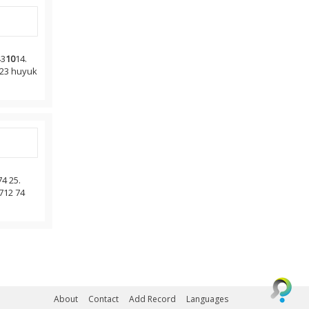
43
10
14.
o 23 huyuk
74 25.
 712 74
About
Contact
Add Record
Languages