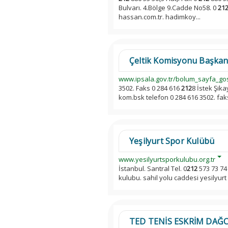
Bulvarı. 4.Bölge 9.Cadde No58. 0
21
hassan.com.tr. hadimkoy...
Çeltik Komisyonu Başkanlı
www.ipsala.gov.tr/bolum_sayfa_go
3502. Faks 0 284 616
212
8 İstek Şik
kom.bsk telefon 0 284 616 3502. fak
Yeşilyurt Spor Kulübü
www.yesilyurtsporkulubu.org.tr
İstanbul. Santral Tel. 0
212
573 73 74 
kulubu. sahil yolu caddesi yesilyurt i
TED TENİS ESKRİM DAĞC