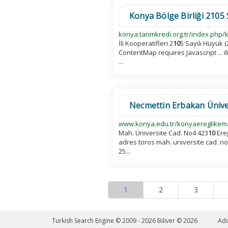
Konya Bölge Birliği 2105 S
konya.tarimkredi.org.tr/index.php/k
İli Kooperatifleri 2
10
5 Sayılı Hüyük (
ContentMap requires Javascript ... il
...
Necmettin Erbakan Üniver
www.konya.edu.tr/konyaereglikem
Mah. Üniversite Cad. No4 423
10
Ereğ
adres toros mah. universite cad. no
25...
1
2
3
Turkish Search Engine © 2009 - 2026
Biliver © 2026
Ad