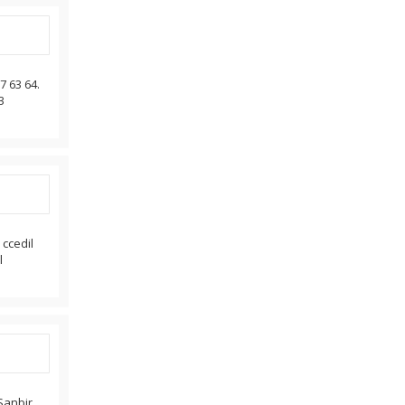
7 63 64.
3
ccedil
l
Sanbir