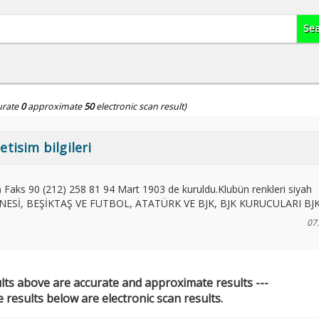
urate
0
approximate
50
electronic scan result)
etisim bilgileri
Faks 90 (212) 258 81 94
Mart 1903 de kuruldu.Klubün renkleri siyah
ESİ, BEŞİKTAŞ VE FUTBOL, ATATÜRK VE BJK, BJK KURUCULARI BJK 
07
ults above are accurate and approximate results ---
 results below are electronic scan results.