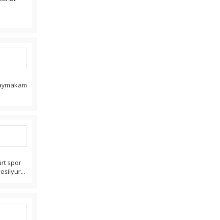
r kaymakam
urt spor
esilyur...