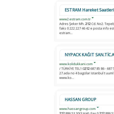
ESTRAM Hareket Saatler
www2.estram.com.tr
Adres Şeker Mh.
212
Cd. No2. Tepeb
faks 0 222 227 46 42 e posta info e
estram...
NYPACK KAĞIT SAN.TİC.A.Ş 
www.kolidukkani.com
/ TÜRKİYE TEL1 0
212
687 85 86 - 687 
27.ada no 4 bagcilar istanbul t uuml 
www.ko...
HASSAN GROUP
www.hassangroup.com
212
886 53 30(3 Hat). Fax 0
212
886 5