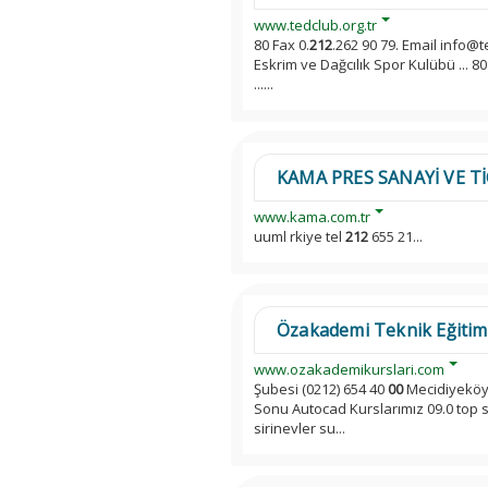
www.tedclub.org.tr
80 Fax 0.
212
.262 90 79. Email info@
Eskrim ve Dağcılık Spor Kulübü ... 80
......
KAMA PRES SANAYİ VE TİC
www.kama.com.tr
uuml rkiye tel
212
655 21...
Özakademi Teknik Eğitim 
www.ozakademikurslari.com
Şubesi (0212) 654 40
00
Mecidiyeköy 
Sonu Autocad Kurslarımız 09.0 top so
sirinevler su...