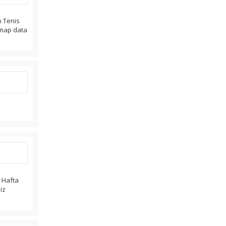
n Tenis
. map data
r Hafta
iz