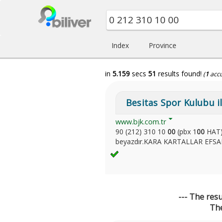
Index
Province
in
5.159
secs
51
results found!
(
1
acc
Besitas Spor Kulubu il
www.bjk.com.tr
90 (212) 310 10
00
(pbx 1
00
HAT) 
beyazdır.KARA KARTALLAR EFSAN
--- The res
The