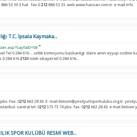
2
886 53 30 3 hat . fax 0
212
886 53 33. web www.hassan.com.tr. e mail info
ğı T.C. İpsala Kaymaka...
ster.asp?SayfaID=58
ayet Tel 0 284 616 ... celtik komisyonu baskanligi. daire amiri eyyup ozdmi
s 0 284 616
212
8 istek sikayet tel 0 284 616...
pbx. Fax. 0
212
663 28 43. E- mail iletisim@yesilyurtsporkulubu.org.tr. yesily
stanbul. santral tel. 0
212
573 73 74 pbx. fax. 0
212
663 28 43. e mail iletisim y
ILIK SPOR KULÜBÜ RESMİ WEB...