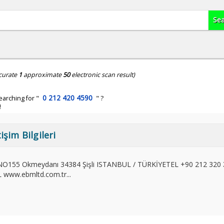
curate
1
approximate
50
electronic scan result)
0 212 420 4590
earching for "
" ?
!
işim Bilgileri
NO155 Okmeydanı 34384 Şişli ISTANBUL / TÜRKİYETEL +90 212 320
 www.ebmltd.com.tr...