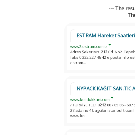
--- The res
The
ESTRAM Hareket Saatler
www2.estram.com.tr
Adres Şeker Mh.
212
Cd. No2. Tepeb
faks 0 222 227 46 42 e posta info e
estram...
NYPACK KAĞIT SAN.TİC.A.Ş 
www.kolidukkani.com
/ TÜRKİYE TEL1 0
212
687 85 86 - 687 
27.ada no 4 bagcilar istanbul t uuml 
www.ko...