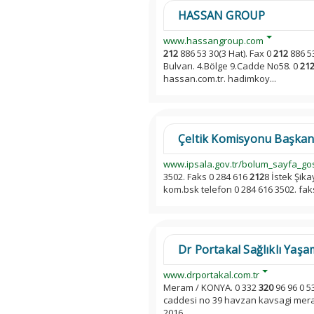
HASSAN GROUP
www.hassangroup.com
212
886 53 30(3 Hat). Fax 0
212
886 5
Bulvarı. 4.Bölge 9.Cadde No58. 0
21
hassan.com.tr. hadimkoy...
Çeltik Komisyonu Başkanlı
www.ipsala.gov.tr/bolum_sayfa_go
3502. Faks 0 284 616
212
8 İstek Şik
kom.bsk telefon 0 284 616 3502. fak
Dr Portakal Sağlıklı Yaş
www.drportakal.com.tr
Meram / KONYA. 0 332
320
96 96 0 5
caddesi no 39 havzan kavsagi mer
2016...