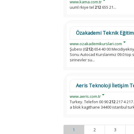
www.kama.com.tr
uuml rkiye tel
212
655 21...
Özakademi Teknik Eğitim 
www.ozakademikurslari.com
Şubesi (0
212
) 654 40 00 Mecidiyeköy
Sonu Autocad Kurslarımız 09.0 top so
sirinevler su...
Aeris Teknoloji İletişim 
www.aeris.com.tr
Turkey. Telefon 00 90
212
217 4 217.
a blok kagithane 34400 istanbul tur
1
2
3