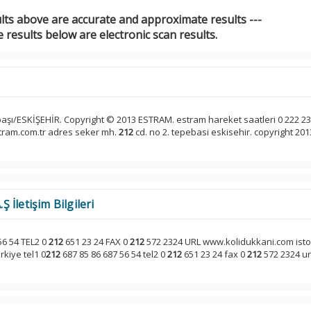
ults above are accurate and approximate results ---
 results below are electronic scan results.
i
aşı/ESKİŞEHİR. Copyright © 2013 ESTRAM. estram hareket saatleri 0 222 23
stram.com.tr adres seker mh.
212
cd. no 2. tepebasi eskisehir. copyright 201
İletişim Bilgileri
56 54 TEL2 0
212
651 23 24 FAX 0
212
572 2324 URL www.kolidukkani.com isto 
rkiye tel1 0
212
687 85 86 687 56 54 tel2 0
212
651 23 24 fax 0
212
572 2324 ur