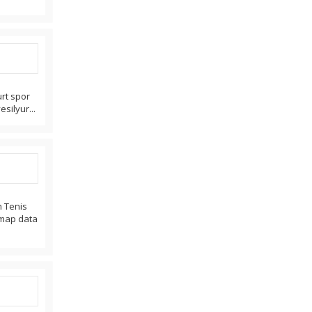
urt spor
esilyur...
n Tenis
. map data