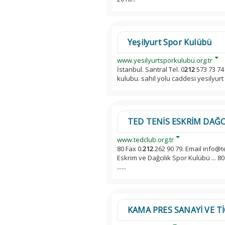
Yeşilyurt Spor Kulübü
www.yesilyurtsporkulubu.org.tr
İstanbul. Santral Tel. 0
212
573 73 74 
kulubu. sahil yolu caddesi yesilyurt i
TED TENİS ESKRİM DAĞC
www.tedclub.org.tr
80 Fax 0.
212
.262 90 79. Email info@
Eskrim ve Dağcılık Spor Kulübü ... 80
......
KAMA PRES SANAYİ VE TİC