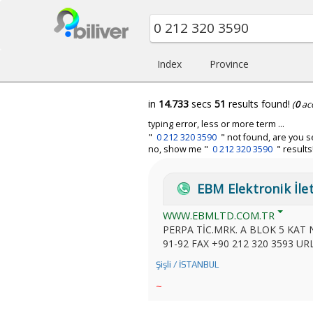
Index
Province
in
14.733
secs
51
results found!
(
0
ac
typing error, less or more term ...
"
0 212 320 3590
" not found, are you s
no, show me "
0 212 320 3590
" results
EBM Elektronik İlet
WWW.EBMLTD.COM.TR
PERPA TİC.MRK. A BLOK 5 KAT 
91-92 FAX +90 212 320 3593 URL
Şişli / İSTANBUL
~