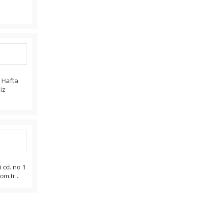
r Hafta
iz
 cd. no 1
om.tr...