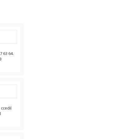
7 63 64.
3
ccedil
l