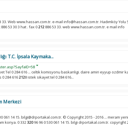
3 33. Web www.hassan.com.tr. e-mail info@hassan.com.tr. Hadımköy Yolu 
2
886 53 30 3 hat . fax 0
212
886 53 33. web www.hassan.com.tr. e mail info
ğı T.C. İpsala Kaymaka...
ster.asp?SayfaID=58
ayet Tel 0 284 616 ... celtik komisyonu baskanligi. daire amiri eyyup ozdmi
s 0 284 616
212
8 istek sikayet tel 0 284 616...
am Merkezi
30 061 14 15. bilgi@drportakal.com.tr. © Copyright 2015 - 2016 ... meram yen
am konya. 0 332
320
96 96 0 530 061 14 15. bilgi drportakal.com.tr. copyright