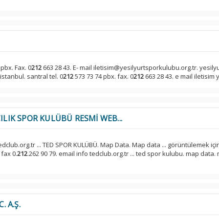
pbx. Fax. 0
212
663 28 43. E- mail iletisim@yesilyurtsporkulubu.org.tr. yesily
stanbul. santral tel. 0
212
573 73 74 pbx. fax. 0
212
663 28 43. e mail iletisim y
ILIK SPOR KULÜBÜ RESMİ WEB...
tedclub.org.tr ... TED SPOR KULÜBÜ. Map Data. Map data ... görüntülemek içi
 fax 0.
212
.262 90 79. email info tedclub.org.tr ... ted spor kulubu. map data
. A.Ş.