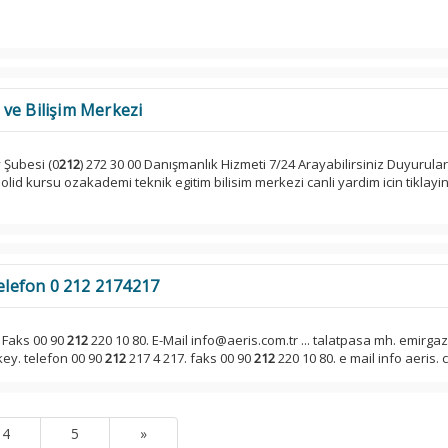
ve Bilişim Merkezi
 Şubesi (0
212
) 272 30 00 Danışmanlık Hizmeti 7/24 Arayabilirsiniz Duyurula
lid kursu ozakademi teknik egitim bilisim merkezi canli yardim icin tiklayin
Telefon 0 212 2174217
 Faks 00 90
212
220 10 80. E-Mail info@aeris.com.tr ... talatpasa mh. emirgazi
key. telefon 00 90
212
217 4 217. faks 00 90
212
220 10 80. e mail info aeris. c
4
5
»