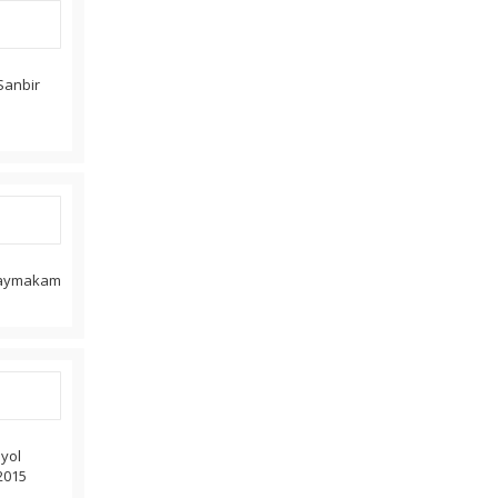
Sanbir
r kaymakam
iyol
 2015