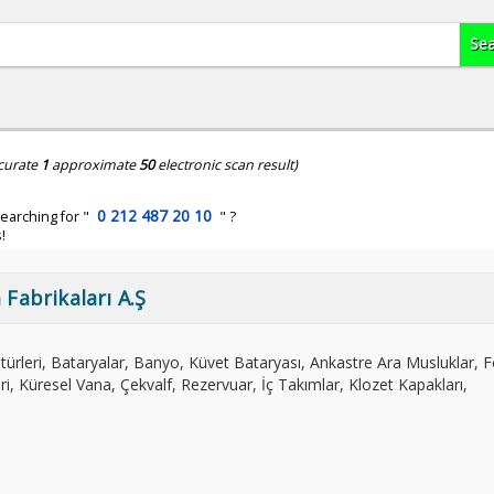
curate
1
approximate
50
electronic scan result)
0 212 487 20 10
earching for "
" ?
!
 Fabrikaları A.Ş
ürleri, Bataryalar, Banyo, Küvet Bataryası, Ankastre Ara Musluklar, Fo
ri, Küresel Vana, Çekvalf, Rezervuar, İç Takımlar, Klozet Kapakları,