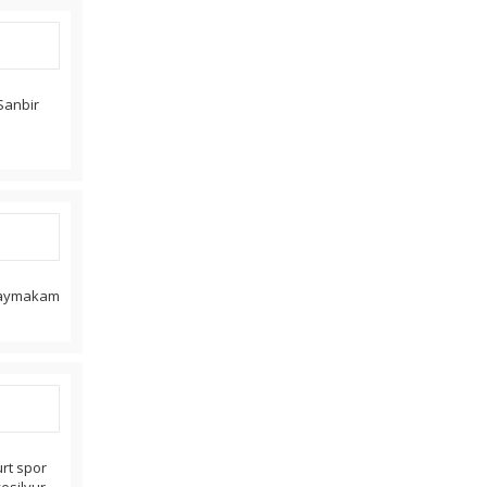
Sanbir
r kaymakam
urt spor