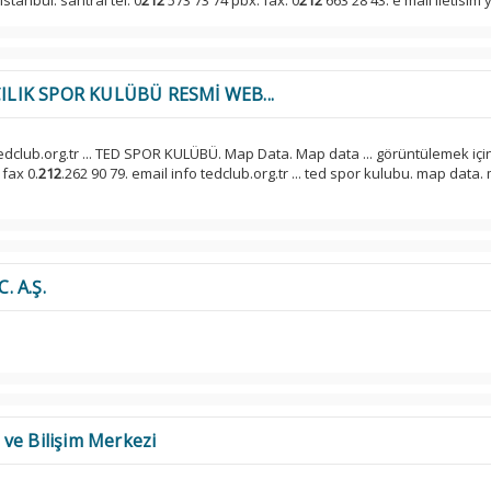
stanbul. santral tel. 0
212
573 73 74 pbx. fax. 0
212
663 28 43. e mail iletisim y
ILIK SPOR KULÜBÜ RESMİ WEB...
tedclub.org.tr ... TED SPOR KULÜBÜ. Map Data. Map data ... görüntülemek içi
 fax 0.
212
.262 90 79. email info tedclub.org.tr ... ted spor kulubu. map data
. A.Ş.
ve Bilişim Merkezi