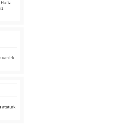
r Hafta
iz
 uuml rk
u ataturk