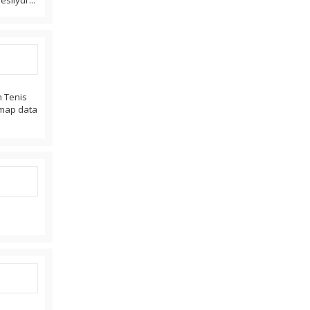
esilyur...
n Tenis
. map data