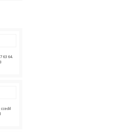
7 63 64.
3
ccedil
l