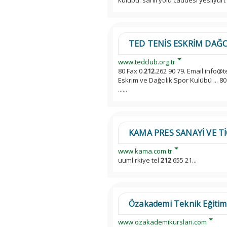
kulubu. sahil yolu caddesi yesilyurt i
TED TENİS ESKRİM DAĞC
www.tedclub.org.tr
80 Fax 0.
212
.262 90 79. Email info@
Eskrim ve Dağcılık Spor Kulübü ... 80
......
KAMA PRES SANAYİ VE TİC
www.kama.com.tr
uuml rkiye tel
212
655 21...
Özakademi Teknik Eğitim 
www.ozakademikurslari.com