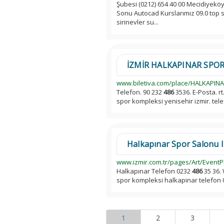
Şubesi (0212) 654 40 00 Mecidiyeköy
Sonu Autocad Kurslarımız 09.0 top so
sirinevler su...
İZMİR HALKAPINAR SPOR
www.biletiva.com/place/HALKAPIN
Telefon. 90 232
486
3536. E-Posta. r
spor kompleksi yenisehir izmir. tel
Halkapınar Spor Salonu Iz
www.izmir.com.tr/pages/Art/EventP
Halkapınar Telefon 0232
486
35 36. 
spor kompleksi halkapinar telefon
1
2
3