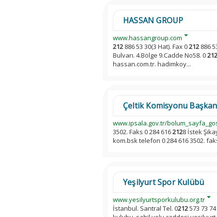
HASSAN GROUP
www.hassangroup.com
212
886 53 30(3 Hat). Fax 0
212
886 5
Bulvarı. 4.Bölge 9.Cadde No58. 0
21
hassan.com.tr. hadimkoy...
Çeltik Komisyonu Başkanlı
www.ipsala.gov.tr/bolum_sayfa_go
3502. Faks 0 284 616
212
8 İstek Şik
kom.bsk telefon 0 284 616 3502. fak
Yeşilyurt Spor Kulübü
www.yesilyurtsporkulubu.org.tr
İstanbul. Santral Tel. 0
212
573 73 74 