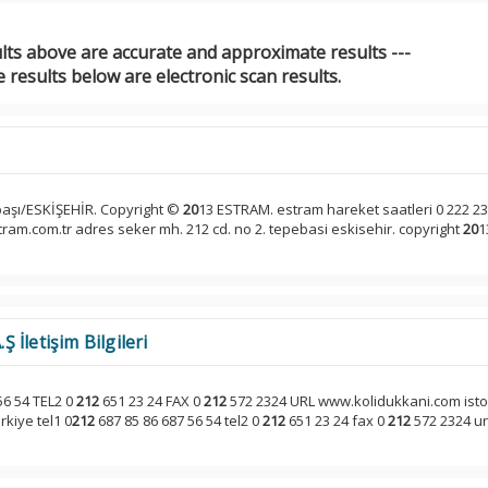
ults above are accurate and approximate results ---
 results below are electronic scan results.
i
başı/ESKİŞEHİR. Copyright ©
20
13 ESTRAM. estram hareket saatleri 0 222 23
stram.com.tr adres seker mh. 212 cd. no 2. tepebasi eskisehir. copyright
20
1
İletişim Bilgileri
56 54 TEL2 0
212
651 23 24 FAX 0
212
572 2324 URL www.kolidukkani.com isto 
rkiye tel1 0
212
687 85 86 687 56 54 tel2 0
212
651 23 24 fax 0
212
572 2324 ur