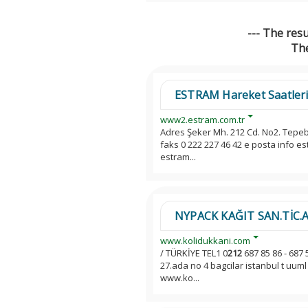
--- The res
The
ESTRAM Hareket Saatler
www2.estram.com.tr
Adres Şeker Mh. 212 Cd. No2. Tepe
faks 0 222 227 46 42 e posta info e
estram...
NYPACK KAĞIT SAN.TİC.A.Ş 
www.kolidukkani.com
/ TÜRKİYE TEL1 0
212
687 85 86 - 687 
27.ada no 4 bagcilar istanbul t uuml 
www.ko...