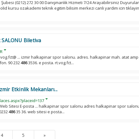
 Şubesi (0212) 272 30 00 Danışmanlık Hizmeti 7/24 Arayabilirsiniz Duyurula
lid kursu ozakademi teknik egitim bilisim merkezi canli yardim icin tiklayin
 SALONU Biletiva
AR
t.vog.fct@ ... izmir halkapinar spor salonu. adres. halkapinar mah. atat amp
efon. 90 232
486
3536. e posta. rt.vog.fct...
mir Etkinlik Mekanları...
laces.aspx?placeid=137
Web Sitesi E-posta ... halkapinar spor salonu adres halkapinar spor salon
 0232
486
35 36. web sitesi e posta...
4
5
»