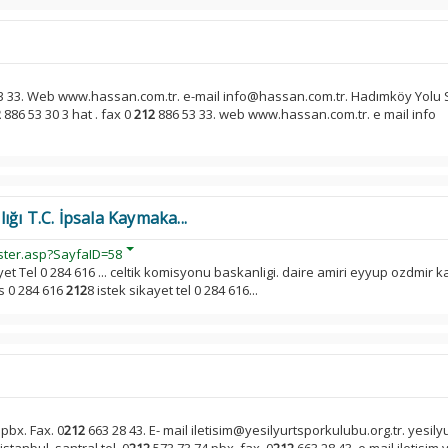
3 33. Web www.hassan.com.tr. e-mail info@hassan.com.tr. Hadımköy Yolu 
2
886 53 30 3 hat . fax 0
212
886 53 33. web www.hassan.com.tr. e mail info
ğı T.C. İpsala Kaymaka...
ster.asp?SayfaID=58
ayet Tel 0 284 616 ... celtik komisyonu baskanligi. daire amiri eyyup ozdmi
s 0 284 616
212
8 istek sikayet tel 0 284 616...
pbx. Fax. 0
212
663 28 43. E- mail iletisim@yesilyurtsporkulubu.org.tr. yesily