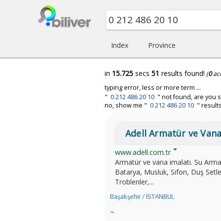
Index
Province
in
15.725
secs
51
results found!
(
0
ac
typing error, less or more term ...
"
0 212 486 20 10
" not found, are you s
no, show me "
0 212 486 20 10
" results
Adell Armatür ve Vana
www.adell.com.tr
Armatür ve vana imalatı. Su Armat
Batarya, Musluk, Sifon, Duş Setle
Troblenler,...
Başakşehir / İSTANBUL
~