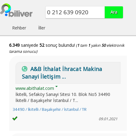
Rehber
İller
6.349
saniyede
52
sonuç bulundu!
(
1
tam
1
yakın
50
elektronik
tarama sonucu)
A&B İthalat İhracat Makina
Sanayi İletişim ...
www.abithalat.com
İkitelli, Sefaköy Sanayi Sitesi 10. Blok No5 34490
İkitelli / Başakşehir İstanbul / T...
34490 / İkitelli / Başakşehir / İstanbul / TR
09.01.2021