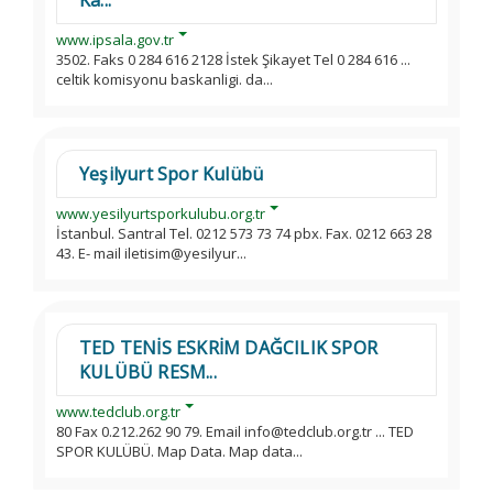
Ka...
www.ipsala.gov.tr
3502. Faks 0 284 616 2128 İstek Şikayet Tel 0 284 616 ...
celtik komisyonu baskanligi. da...
Yeşilyurt Spor Kulübü
www.yesilyurtsporkulubu.org.tr
İstanbul. Santral Tel. 0212 573 73 74 pbx. Fax. 0212 663 28
43. E- mail iletisim@yesilyur...
TED TENİS ESKRİM DAĞCILIK SPOR
KULÜBÜ RESM...
www.tedclub.org.tr
80 Fax 0.212.262 90 79. Email info@tedclub.org.tr ... TED
SPOR KULÜBÜ. Map Data. Map data...