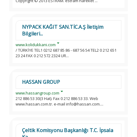
Copyright © 2013 ESTRAM. estram hareket ...
NYPACK KAĞIT SAN.TİC.A.Ş İletişim
Bilgileri...
www.kolidukkani.com
/ TÜRKİYE TEL1 0212 687 85 86 - 687 56 54 TEL2 0 212 651
23 24 FAX 0 212 572 2324 UR...
HASSAN GROUP
www.hassangroup.com
212 886 53 30(3 Hat). Fax 0 212 886 53 33. Web
www.hassan.com.tr. e-mail info@hassan.com....
Çeltik Komisyonu Başkanlığı T.C. İpsala