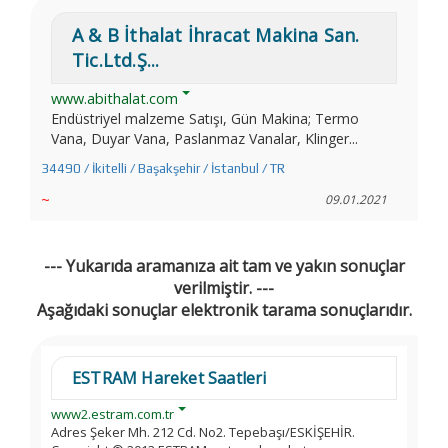
A & B İthalat İhracat Makina San.
Tic.Ltd.Ş...
www.abithalat.com
Endüstriyel malzeme Satışı, Gün Makina; Termo
Vana, Duyar Vana, Paslanmaz Vanalar, Klinger...
34490 / İkitelli / Başakşehir / İstanbul / TR
~
09.01.2021
--- Yukarıda aramanıza ait tam ve yakın sonuçlar
verilmiştir. ---
Aşağıdaki sonuçlar elektronik tarama sonuçlarıdır.
ESTRAM Hareket Saatleri
www2.estram.com.tr
Adres Şeker Mh. 212 Cd. No2. Tepebaşı/ESKİŞEHİR.