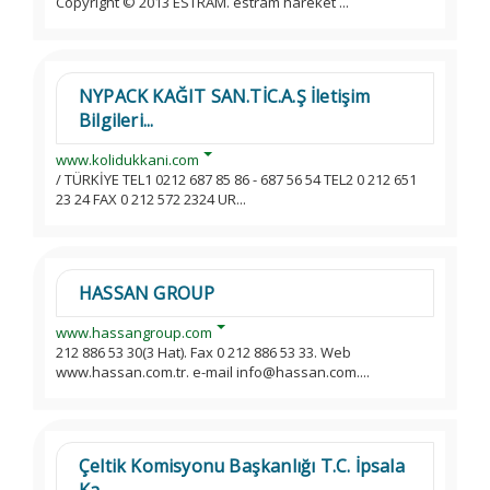
Copyright © 2013 ESTRAM. estram hareket ...
NYPACK KAĞIT SAN.TİC.A.Ş İletişim
Bilgileri...
www.kolidukkani.com
/ TÜRKİYE TEL1 0212 687 85 86 - 687 56 54 TEL2 0 212 651
23 24 FAX 0 212 572 2324 UR...
HASSAN GROUP
www.hassangroup.com
212 886 53 30(3 Hat). Fax 0 212 886 53 33. Web
www.hassan.com.tr. e-mail info@hassan.com....
Çeltik Komisyonu Başkanlığı T.C. İpsala