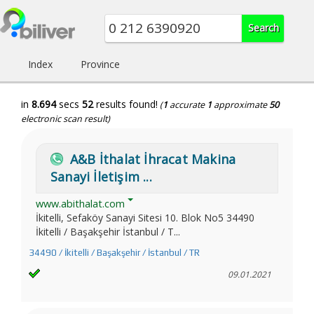
Index
Province
in
8.694
secs
52
results found!
(
1
accurate
1
approximate
50
electronic scan result)
A&B İthalat İhracat Makina
Sanayi İletişim ...
www.abithalat.com
İkitelli, Sefaköy Sanayi Sitesi 10. Blok No5 34490
İkitelli / Başakşehir İstanbul / T...
34490 / İkitelli / Başakşehir / İstanbul / TR
09.01.2021