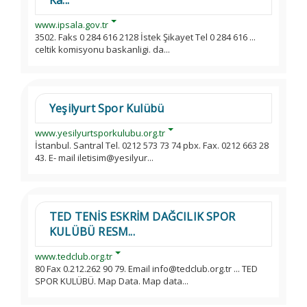
Ka...
www.ipsala.gov.tr
3502. Faks 0 284 616 2128 İstek Şikayet Tel 0 284 616 ...
celtik komisyonu baskanligi. da...
Yeşilyurt Spor Kulübü
www.yesilyurtsporkulubu.org.tr
İstanbul. Santral Tel. 0212 573 73 74 pbx. Fax. 0212 663 28
43. E- mail iletisim@yesilyur...
TED TENİS ESKRİM DAĞCILIK SPOR
KULÜBÜ RESM...
www.tedclub.org.tr
80 Fax 0.212.262 90 79. Email info@tedclub.org.tr ... TED
SPOR KULÜBÜ. Map Data. Map data...