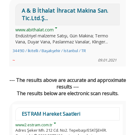
A & B İthalat İhracat Makina San.
Tic.Ltd.Ş...
www.abithalat.com
Endüstriyel malzeme Satışı, Gün Makina; Termo
Vana, Duyar Vana, Paslanmaz Vanalar, Klinger...
34490 / İkitelli / Başakşehir / İstanbul / TR
~
09.01.2021
--- The results above are accurate and approximate
results ---
The results below are electronic scan results.
ESTRAM Hareket Saatleri
www2.estram.com.tr
Adres Şeker Mh. 212 Cd. No2. Tepebaşı/ESKİŞEHİR.