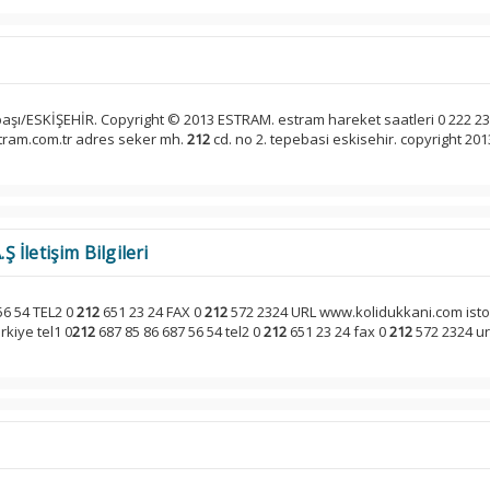
i
aşı/ESKİŞEHİR. Copyright © 2013 ESTRAM. estram hareket saatleri 0 222 23
stram.com.tr adres seker mh.
212
cd. no 2. tepebasi eskisehir. copyright 201
İletişim Bilgileri
56 54 TEL2 0
212
651 23 24 FAX 0
212
572 2324 URL www.kolidukkani.com isto 
rkiye tel1 0
212
687 85 86 687 56 54 tel2 0
212
651 23 24 fax 0
212
572 2324 ur