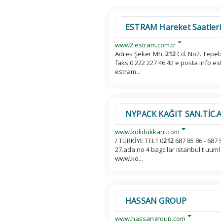
ESTRAM Hareket Saatler
www2.estram.com.tr
Adres Şeker Mh.
212
Cd. No2. Tepeb
faks 0 222 227 46 42 e posta info e
estram...
NYPACK KAĞIT SAN.TİC.A.Ş 
www.kolidukkani.com
/ TÜRKİYE TEL1 0
212
687 85 86 - 687 
27.ada no 4 bagcilar istanbul t uuml 
www.ko...
HASSAN GROUP
www.hassangroup.com