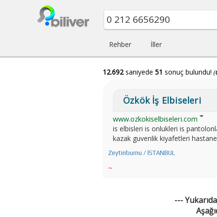
Rehber
İller
12.692
saniyede
51
sonuç bulundu!
(
Özkök İş Elbiseleri
www.ozkokiselbiseleri.com
is elbisleri is onlukleri is pantol
kazak guvenlik kiyafetleri hastane k
Zeytinburnu / İSTANBUL
~
--- Yukarıda
Aşağı