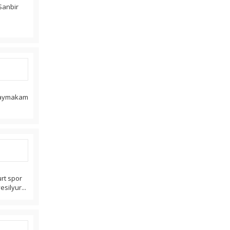
Sanbir
r kaymakam
urt spor
esilyur...