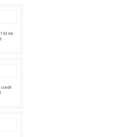
7 63 64.
3
ccedil
l