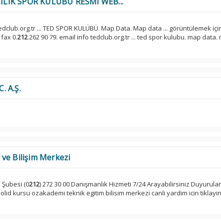
ILIK SPOR KULÜBÜ RESMİ WEB...
tedclub.org.tr ... TED SPOR KULÜBÜ. Map Data. Map data ... görüntülemek içi
 fax 0.
212
.262 90 79. email info tedclub.org.tr ... ted spor kulubu. map data
. A.Ş.
ve Bilişim Merkezi
 Şubesi (0
212
) 272 30 00 Danışmanlık Hizmeti 7/24 Arayabilirsiniz Duyurula
lid kursu ozakademi teknik egitim bilisim merkezi canli yardim icin tiklayin