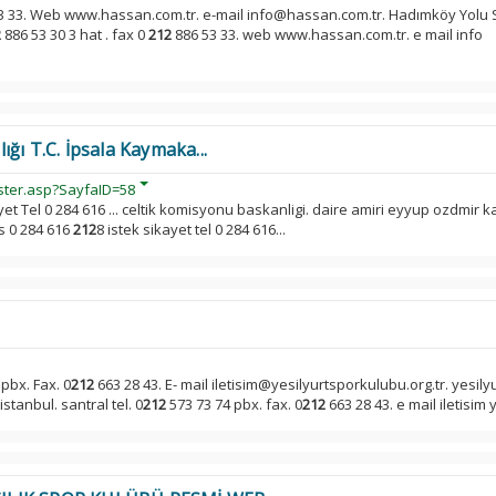
3 33. Web www.hassan.com.tr. e-mail info@hassan.com.tr. Hadımköy Yolu 
2
886 53 30 3 hat . fax 0
212
886 53 33. web www.hassan.com.tr. e mail info
ğı T.C. İpsala Kaymaka...
ster.asp?SayfaID=58
ayet Tel 0 284 616 ... celtik komisyonu baskanligi. daire amiri eyyup ozdmi
s 0 284 616
212
8 istek sikayet tel 0 284 616...
pbx. Fax. 0
212
663 28 43. E- mail iletisim@yesilyurtsporkulubu.org.tr. yesily
stanbul. santral tel. 0
212
573 73 74 pbx. fax. 0
212
663 28 43. e mail iletisim y