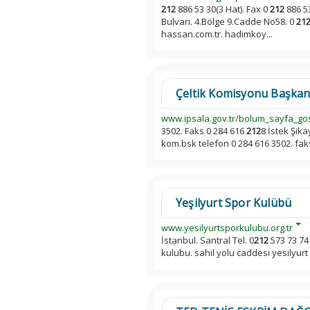
212
886 53 30(3 Hat). Fax 0
212
886 5
Bulvarı. 4.Bölge 9.Cadde No58. 0
21
hassan.com.tr. hadimkoy...
Çeltik Komisyonu Başkanlı
www.ipsala.gov.tr/bolum_sayfa_go
3502. Faks 0 284 616
212
8 İstek Şik
kom.bsk telefon 0 284 616 3502. fak
Yeşilyurt Spor Kulübü
www.yesilyurtsporkulubu.org.tr
İstanbul. Santral Tel. 0
212
573 73 74 
kulubu. sahil yolu caddesi yesilyurt i