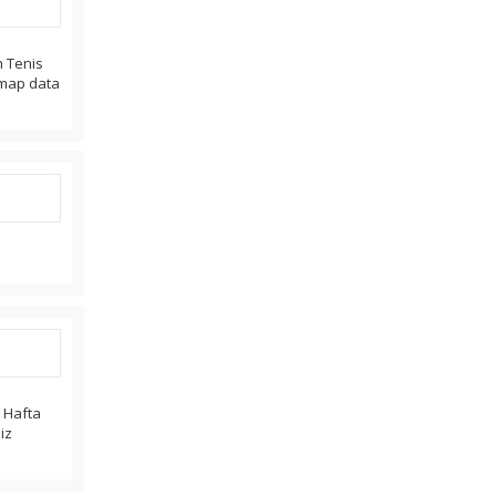
n Tenis
. map data
r Hafta
iz