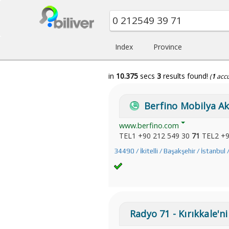
Index
Province
in
10.375
secs
3
results found!
(
1
acc
Berfino Mobilya Akse
www.berfino.com
TEL1 +90 212 549 30
71
TEL2 +90
34490 / İkitelli / Başakşehir / İstanbul 
Radyo 71 - Kırıkkale'n