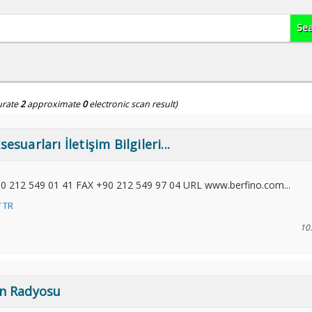
urate
2
approximate
0
electronic scan result)
suarları İletişim Bilgileri...
 212 549 01 41 FAX +90 212 549 97 04 URL www.berfino.com...
/ TR
10
in Radyosu