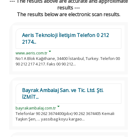
--- The results above are accurate and approximate
results ---
The results below are electronic scan results.
Aeris Teknoloji İletişim Telefon 0 212
2174...
www.aeris.com.tr
No1 A Blok Kağıthane, 34400 İstanbul, Turkey. Telefon 00
90 212 217 4 217. Faks 00 90 212...
Bayrak Ambalaj San. ve Tic. Ltd. Şti.
İZMİT...
bayrakambalaj.com.tr
Telefonlar 90 262 3674400(pbx) 90 262 3674405 Kemali
Taşkın Şen, ... yassibag koyu kargao...