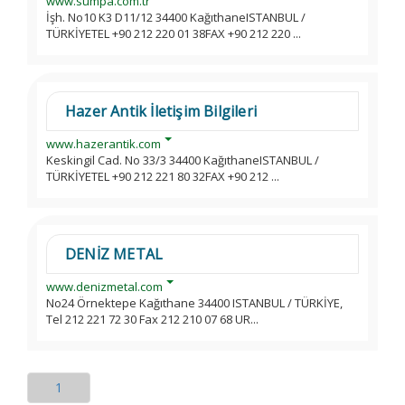
www.sumpa.com.tr
İşh. No10 K3 D11/12 34400 KağıthaneISTANBUL /
TÜRKİYETEL +90 212 220 01 38FAX +90 212 220 ...
Hazer Antik İletişim Bilgileri
www.hazerantik.com
Keskingil Cad. No 33/3 34400 KağıthaneISTANBUL /
TÜRKİYETEL +90 212 221 80 32FAX +90 212 ...
DENİZ METAL
www.denizmetal.com
No24 Örnektepe Kağıthane 34400 ISTANBUL / TÜRKİYE,
Tel 212 221 72 30 Fax 212 210 07 68 UR...
1