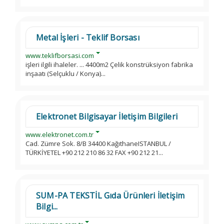
Metal İşleri - Teklif Borsası
www.teklifborsasi.com
işleri ilgili ihaleler. ... 4400m2 Çelik konstrüksiyon fabrika
inşaatı (Selçuklu / Konya)...
Elektronet Bilgisayar İletişim Bilgileri
www.elektronet.com.tr
Cad. Zümre Sok. 8/B 34400 KağıthaneISTANBUL /
TÜRKİYETEL +90 212 210 86 32 FAX +90 212 21...
SUM-PA TEKSTİL Gıda Ürünleri İletişim
Bilgi...