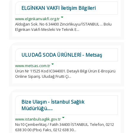
ELGİNKAN VAKFI İletişim Bilgileri
www.elginkanvakfi.org.tr
Aldoğan Sok. No 6 34400 Zincirlikuyu/İSTANBUL ... Bolu
Elginkan Vakfı Mesleki Ve Teknik E...
ULUDAĞ SODA ÜRÜNLERİ - Metsaş
www.metsas.com.tr
Ürün Nr 11525 Kod IC044001. Detaylı Bilgi Ürün E-Broşürü
Online Sipariş. Uludağ Frutti Çi...
Bize Ulaşın - İstanbul Sağlık
Müdürlüğü......
www.istanbulsaglik.gov.tr
No10 Çemberlitaş / Fatih 34400 İSTANBUL. Telefon, 0212
638 30 00 (Pbx). Faks, 0212 638 30...