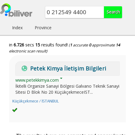
Index
Province
in
6.726
secs
15
results found!
(
1
accurate
0
approximate
14
electronic scan result)
Petek Kimya İletişim Bilgileri
www.petekkimya.com
İkitelli Organize Sanayi Bölgesi Galvano Teknik Sanayi
Sitesi D Blok No 20 KüçükçekmeceIST...
Küçükçekmece / İSTANBUL