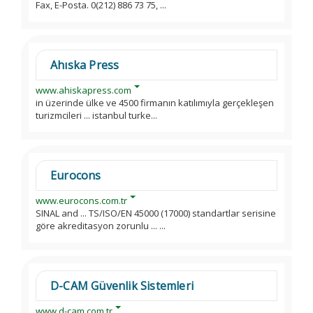
Fax, E-Posta. 0(212) 886 73 75, ...
Ahıska Press
www.ahiskapress.com
in üzerinde ülke ve 4500 firmanın katılımıyla gerçekleşen
turizmcileri ... istanbul turke...
Eurocons
www.eurocons.com.tr
SINAL and ... TS/ISO/EN 45000 (17000) standartlar serisine
göre akreditasyon zorunlu ... ...
D-CAM Güvenlik Sistemleri
www.d-cam.com.tr