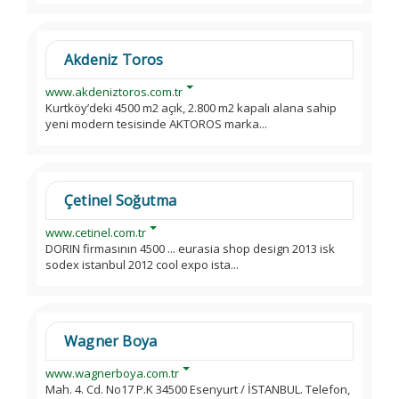
Akdeniz Toros
www.akdeniztoros.com.tr
Kurtköy’deki 4500 m2 açık, 2.800 m2 kapalı alana sahip
yeni modern tesisinde AKTOROS marka...
Çetinel Soğutma
www.cetinel.com.tr
DORIN firmasının 4500 ... eurasia shop design 2013 isk
sodex istanbul 2012 cool expo ista...
Wagner Boya
www.wagnerboya.com.tr
Mah. 4. Cd. No17 P.K 34500 Esenyurt / İSTANBUL. Telefon,