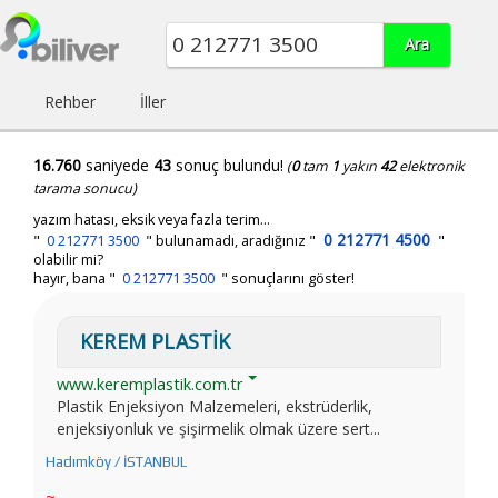
Rehber
İller
16.760
saniyede
43
sonuç bulundu!
(
0
tam
1
yakın
42
elektronik
tarama sonucu)
yazım hatası, eksik veya fazla terim...
0 212771 4500
"
0 212771 3500
"
bulunamadı, aradığınız
"
"
olabilir mi?
hayır, bana "
0 212771 3500
" sonuçlarını göster!
KEREM PLASTİK
www.keremplastik.com.tr
Plastik Enjeksiyon Malzemeleri, ekstrüderlik,
enjeksiyonluk ve şişirmelik olmak üzere sert...
Hadımköy / İSTANBUL
~