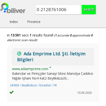
Index
Province
in
13.561
secs
1
results found!
(
1
accurate
0
approximate
0
electronic scan result)
Ada Emprime Ltd. Şti. İletişim
Bilgileri
www.adaemprime.com
Bakırcılar ve Pirinççiler Sanayi Sitesi Manolya Caddesi
Niğde İşhanı No4 Kat2 BeylikdüzüIS...
34900 / Beylikdüzü / İstanbul / TR
10.06.2026