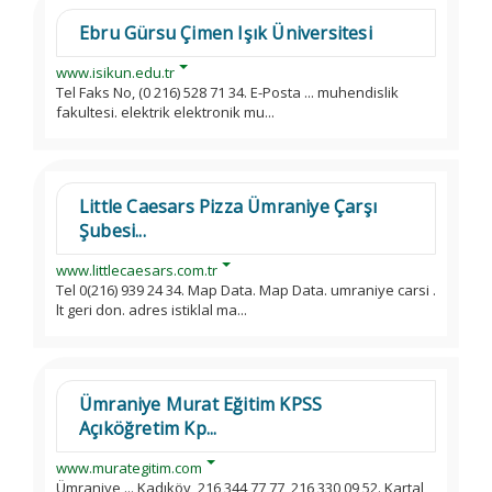
Ebru Gürsu Çimen Işık Üniversitesi
www.isikun.edu.tr
Tel Faks No, (0 216) 528 71 34. E-Posta ... muhendislik
fakultesi. elektrik elektronik mu...
Little Caesars Pizza Ümraniye Çarşı
Şubesi...
www.littlecaesars.com.tr
Tel 0(216) 939 24 34. Map Data. Map Data. umraniye carsi .
lt geri don. adres istiklal ma...
Ümraniye Murat Eğitim KPSS
Açıköğretim Kp...
www.murategitim.com
Ümraniye ... Kadıköy, 216 344 77 77, 216 330 09 52. Kartal,