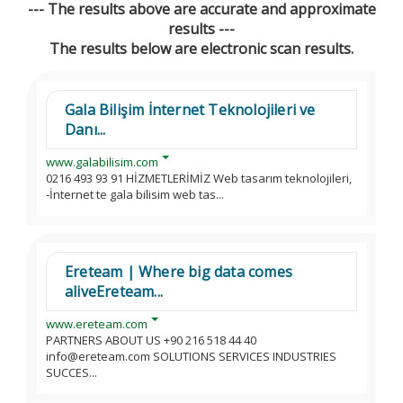
--- The results above are accurate and approximate
results ---
The results below are electronic scan results.
Gala Bilişim İnternet Teknolojileri ve
Danı...
www.galabilisim.com
0216 493 93 91 HİZMETLERİMİZ Web tasarım teknolojileri,
-İnternet te gala bilisim web tas...
Ereteam | Where big data comes
aliveEreteam...
www.ereteam.com
PARTNERS ABOUT US +90 216 518 44 40
info@ereteam.com SOLUTIONS SERVICES INDUSTRIES
SUCCES...