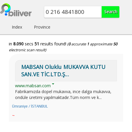
Index
Province
in
8.090
secs
51
results found!
(
0
accurate
1
approximate
50
electronic scan result)
MABSAN Oluklu MUKAVVA KUTU
SAN.VE TİC.LTD.Ş...
www.mabsan.com
Fabrikamızda dopel mukavva, ince dalga mukavva,
ondüle üretimi yapılmaktadır.Tüm norm ve k...
Ümraniye / İSTANBUL
~