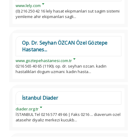
www.lely.com
(0) 216 250 42 16 lely hasat ekipmanlari sut sagim sistemi
yemleme ahir ekipmanlari sagli...
Op. Dr. Seyhan ÖZCAN Özel Göztepe
Hastanes...
www.goztepehastanesi.com.tr
0216 565 40 65 (1190). op. dr. seyhan ozcan. kadin
hastaliklari dogum uzmani. kadin hasta...
İstanbul Diader
diader.org.tr
İSTANBUL Tel 0216 577 49 66 | Faks 0216 ... diaverum ozel
atasehir diyaliz merkezi kucukb...