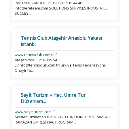
PARTNERS ABOUT US +90 216 518 44 40
info@ereteam.com SOLUTIONS SERVICES INDUSTRIES
SUCCES...
Tennis Club Ataşehir Anadolu Yakası
İstanb...
www.tennisclub.com.tr
Ataşehir'de ... 216-315 54
57info@tennisclub.com.trTürkiye Tenis Federasyonu
Onaylı Te...
Seyit Turizm » Hac, Umre Tur
Düzenlem...
www.seyitturizm.com
Müşteri Hizmetleri 0 216 505 08 04 UMRE PROGRAMLARI
RAMAZAN UMRESİ HAC PROGRAM...