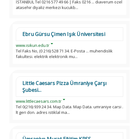
İSTANBUL Tel 0216 577 49 66 | Faks 0216 ... diaverum ozel
atasehir diyaliz merkezi kucukb...
Ebru Gürsu Çimen Işık Üniversitesi
www.isikun.edu.tr
Tel Faks No, (0 216) 528 71 34. E-Posta ... muhendislik
fakultesi. elektrik elektronik mu...
Little Caesars Pizza Ümraniye Çarşı
Şubesi...
www.littlecaesars.com.tr
Tel 0(216) 939 24 34. Map Data. Map Data. umraniye carsi .
lt geri don. adres istiklal ma...