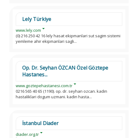
Lely Türkiye
www.lely.com
(0) 216 250 42 16 lely hasat ekipmanlari sut sagim sistemi
yemleme ahir ekipmanlari sagli...
Op. Dr. Seyhan ÖZCAN Özel Göztepe
Hastanes...
www.goztepehastanesi.com.tr
0216 565 40 65 (1190). op. dr. seyhan ozcan. kadin
hastaliklari dogum uzmani. kadin hasta...
İstanbul Diader
diader.org.tr