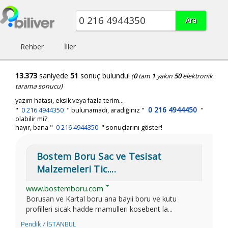
Rehber
İller
13.373
saniyede
51
sonuç bulundu!
(
0
tam
1
yakın
50
elektronik
tarama sonucu)
yazım hatası, eksik veya fazla terim...
0 216 4944450
"
0 216 4944350
"
bulunamadı, aradığınız
"
"
olabilir mi?
hayır, bana "
0 216 4944350
" sonuçlarını göster!
Bostem Boru Sac ve Tesisat
Malzemeleri Tic....
www.bostemboru.com
Borusan ve Kartal boru ana bayii boru ve kutu
profilleri sicak hadde mamulleri kosebent la...
Pendik / İSTANBUL