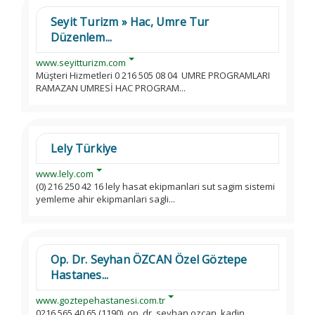
Seyit Turizm » Hac, Umre Tur
Düzenlem...
www.seyitturizm.com
Müşteri Hizmetleri 0 216 505 08 04 UMRE PROGRAMLARI
RAMAZAN UMRESİ HAC PROGRAM...
Lely Türkiye
www.lely.com
(0) 216 250 42 16 lely hasat ekipmanlari sut sagim sistemi
yemleme ahir ekipmanlari sagli...
Op. Dr. Seyhan ÖZCAN Özel Göztepe
Hastanes...
www.goztepehastanesi.com.tr
0216 565 40 65 (1190). op. dr. seyhan ozcan. kadin