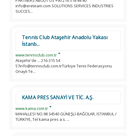
PARTNERS ABOUT US +90 216 518 44 40
info@ereteam.com SOLUTIONS SERVICES INDUSTRIES
SUCCES...
Tennis Club Ataşehir Anadolu Yakası
İstanb...
www.tennisclub.com.tr
Ataşehir'de ... 216-315 54
57info@tennisclub.com.trTürkiye Tenis Federasyonu
Onaylı Te...
KAMA PRES SANAYİ VE TİC. A.Ş.
www.kama.com.tr
MAHALLESİ NO.98 34540 GÜNEŞLİ-BAĞCILAR, ISTANBUL /
TÜRKİYE, Tel kama pres a.s. ...