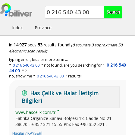
Index
Province
in
14.927
secs
53
results found!
(
0
accurate
3
approximate
50
electronic scan result)
typing error, less or more term ...
0 216 540
"
0 216 540 43 00
" not found, are you searching for "
44 00
" ?
no, show me "
0 216 540 43 00
" results!
Has Çelik ve Halat İletişim
Bilgileri
www.hascelik.com.tr
Fabrika Organize Sanayi Bölgesi 18. Cadde No 21
38070 Tel352 321 15 55 Pbx Fax +90 352 321...
Hacılar / KAYSERİ