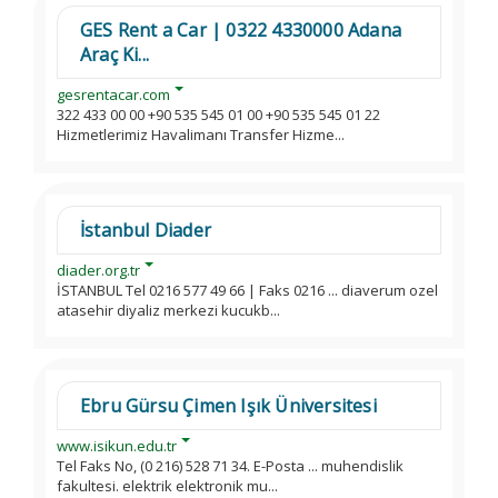
GES Rent a Car | 0322 4330000 Adana
Araç Ki...
gesrentacar.com
322 433 00 00 +90 535 545 01 00 +90 535 545 01 22
Hizmetlerimiz Havalimanı Transfer Hizme...
İstanbul Diader
diader.org.tr
İSTANBUL Tel 0216 577 49 66 | Faks 0216 ... diaverum ozel
atasehir diyaliz merkezi kucukb...
Ebru Gürsu Çimen Işık Üniversitesi
www.isikun.edu.tr
Tel Faks No, (0 216) 528 71 34. E-Posta ... muhendislik
fakultesi. elektrik elektronik mu...