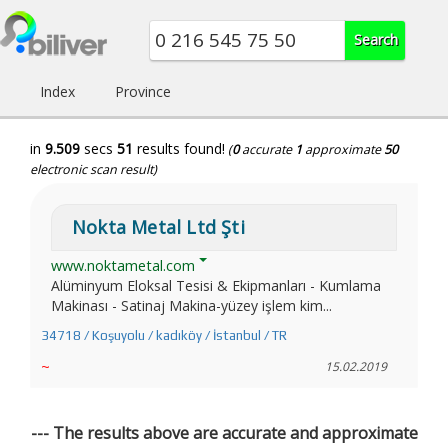
Index
Province
in
9.509
secs
51
results found!
(
0
accurate
1
approximate
50
electronic scan result)
Nokta Metal Ltd Şti
www.noktametal.com
Alüminyum Eloksal Tesisi & Ekipmanları - Kumlama
Makinası - Satinaj Makina-yüzey işlem kim...
34718 / Koşuyolu / kadıköy / İstanbul / TR
~
15.02.2019
--- The results above are accurate and approximate