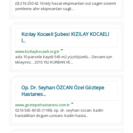
(0) 216 250 42 16 lely hasat ekipmanlari sut sagim sistemi
yemleme ahir ekipmanlari sagli...
Kızılay Kocaeli Şubesi KIZILAY KOCAELI
İ...
www.kizilaykocaeli.org.tr
ada 10 parsele kayıtlı 545 m2 yüzölçümlü... Devamı için
tıklayınız... 2015 YILI KURBAN VE...
Op. Dr. Seyhan ÖZCAN Özel Göztepe
Hastanes...
www.goztepehastanesi.com.tr
0216 565 40 65 (1190). op. dr. seyhan ozcan. kadin
hastaliklari dogum uzmani. kadin hasta...