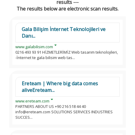
results ---
The results below are electronic scan results.
Gala Bilişim İnternet Teknolojileri ve
Danı...
www.galabilisim.com
0216 493 93 91 HİZMETLERİMİZ Web tasarım teknolojileri,
-İnternet te gala bilisim web tas...
Ereteam | Where big data comes
aliveEreteam...
www.ereteam.com
PARTNERS ABOUT US +90 216 518 44 40
info@ereteam.com SOLUTIONS SERVICES INDUSTRIES
SUCCES...