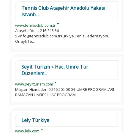
Tennis Club Ataşehir Anadolu Yakası
İstanb...
www.tennisclub.com.tr
Ataşehir'de ... 216-315 54
57info@tennisclub.com.trTürkiye Tenis Federasyonu
Onaylı Te...
Seyit Turizm » Hac, Umre Tur
Düzenlem...
www.seyitturizm.com
Müşteri Hizmetleri 0 216 505 08 04 UMRE PROGRAMLARI
RAMAZAN UMRESİ HAC PROGRAM...
Lely Türkiye
www.lely.com