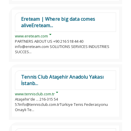
Ereteam | Where big data comes
aliveEreteam...
www.ereteam.com
PARTNERS ABOUT US +90 216 518 44 40
info@ereteam.com SOLUTIONS SERVICES INDUSTRIES
SUCCES...
Tennis Club Ataşehir Anadolu Yakası
İstanb...
www.tennisclub.com.tr
Ataşehir'de ... 216-315 54
57info@tennisclub.com.trTürkiye Tenis Federasyonu
Onaylı Te...