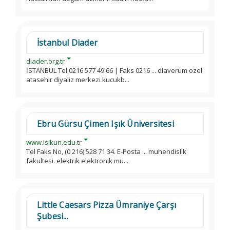
İstanbul Diader
diader.org.tr
İSTANBUL Tel 0216 577 49 66 | Faks 0216 ... diaverum ozel
atasehir diyaliz merkezi kucukb...
Ebru Gürsu Çimen Işık Üniversitesi
www.isikun.edu.tr
Tel Faks No, (0 216) 528 71 34. E-Posta ... muhendislik
fakultesi. elektrik elektronik mu...
Little Caesars Pizza Ümraniye Çarşı
Şubesi...