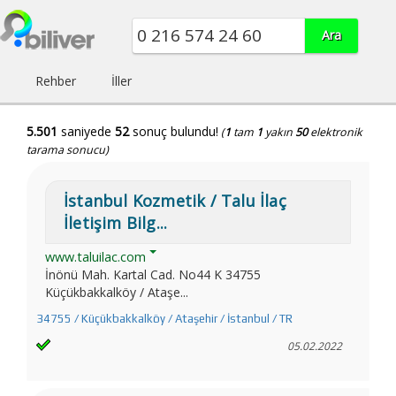
Rehber
İller
5.501
saniyede
52
sonuç bulundu!
(
1
tam
1
yakın
50
elektronik
tarama sonucu)
İstanbul Kozmetik / Talu İlaç
İletişim Bilg...
www.taluilac.com
İnönü Mah. Kartal Cad. No44 K 34755
Küçükbakkalköy / Ataşe...
34755 / Küçükbakkalköy / Ataşehir / İstanbul / TR
05.02.2022