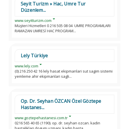
Seyit Turizm » Hac, Umre Tur
Düzenlem...
www.seyitturizm.com
Müşteri Hizmetleri 0 216 505 08 04 UMRE PROGRAMLARI
RAMAZAN UMRESİ HAC PROGRAM...
Lely Türkiye
www.lely.com
(0) 216 250 42 16 lely hasat ekipmanlari sut sagim sistemi
yemleme ahir ekipmanlari sagli...
Op. Dr. Seyhan ÖZCAN Özel Göztepe
Hastanes...
www.goztepehastanesi.com.tr
0216 565 40 65 (1190). op. dr. seyhan ozcan. kadin
hastaliklari dogum uzmani. kadin hasta...