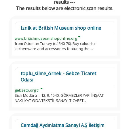
results ---
The results below are electronic scan results.
Iznik at British Museum shop online
www.britishmuseumshoponline.org
from Ottoman Turkey (c.1540-70). Buy colourful
kitchenware and accessories featuring the ...
toplu_silme_örnek - Gebze Ticaret
Odası
gebzeto.org.tr
Sicili Müdürü ... 12, 9, 1540, GÖRMEZLER YAPI İNŞAAT
NAKLİYAT GIDA TEKSTİL SANAYİ TİCARET...
Cemdağ Aydınlatma Sanayi A.Ş İletişim