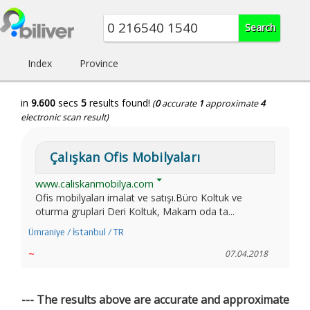
Index
Province
in
9.600
secs
5
results found!
(
0
accurate
1
approximate
4
electronic scan result)
Çalışkan Ofis Mobilyaları
www.caliskanmobilya.com
Ofis mobilyaları imalat ve satışı.Büro Koltuk ve
oturma gruplari Deri Koltuk, Makam oda ta...
Ümraniye / İstanbul / TR
~
07.04.2018
--- The results above are accurate and approximate