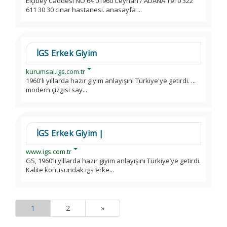
Elçibey Caddesi NO 64 01960 Ceyhan / ADANA Tel 0 322
611 30 30 cinar hastanesi. anasayfa ...
İGS Erkek Giyim
kurumsal.igs.com.tr
1960'lı yıllarda hazır giyim anlayışını Türkiye'ye getirdi. ...
modern çizgisi say...
İGS Erkek Giyim |
www.igs.com.tr
GS, 1960’lı yıllarda hazır giyim anlayışını Türkiye’ye getirdi.
Kalite konusundak igs erke...
1
2
»