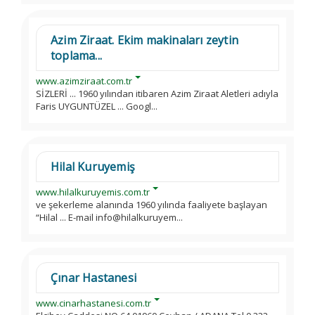
Azim Ziraat. Ekim makinaları zeytin
toplama...
www.azimziraat.com.tr
SİZLERİ ... 1960 yılından itibaren Azim Ziraat Aletleri adıyla
Faris UYGUNTÜZEL ... Googl...
Hilal Kuruyemiş
www.hilalkuruyemis.com.tr
ve şekerleme alanında 1960 yılında faaliyete başlayan
“Hilal ... E-mail info@hilalkuruyem...
Çınar Hastanesi
www.cinarhastanesi.com.tr