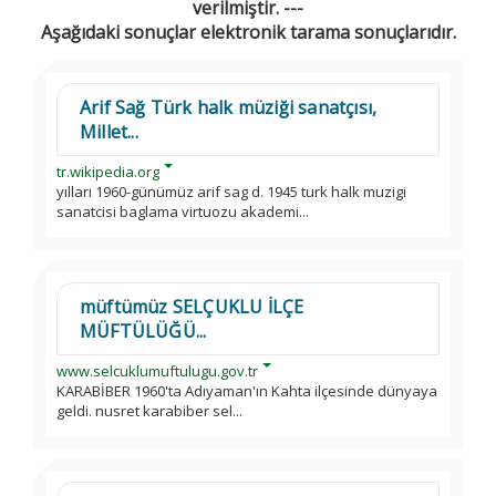
verilmiştir. ---
Aşağıdaki sonuçlar elektronik tarama sonuçlarıdır.
Arif Sağ Türk halk müziği sanatçısı,
Millet...
tr.wikipedia.org
yılları 1960-günümüz arif sag d. 1945 turk halk muzigi
sanatcisi baglama virtuozu akademi...
müftümüz SELÇUKLU İLÇE
MÜFTÜLÜĞÜ...
www.selcuklumuftulugu.gov.tr
KARABİBER 1960'ta Adıyaman'ın Kahta ilçesinde dünyaya
geldi. nusret karabiber sel...