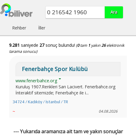
Rehber
İller
9.281
saniyede
27
sonuç bulundu!
(
0
tam
1
yakın
26
elektronik
tarama sonucu)
Fenerbahçe Spor Kulübü
www.fenerbahce.org
Kuruluş 1907.Renkleri Sarı Lacivert. Fenerbahce.org
İnteraktif sitemizde; Fenerbahçe ile i...
34724 / Kadıköy / İstanbul / TR
~
04.08.2026
--- Yukarıda aramanıza ait tam ve yakın sonuçlar