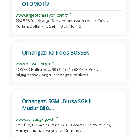
OTOMOTİV
www.argeotomasyon.com.tr
224 586 01 19; arge@argeotomasyon.com.tr. Döviz
Kurları. Dollar - TL Sell ... Blok No 4 O...
Orhangazi Rallikros BOSSEK
www.bossek.org.tr
TOSFED Rallikros ... 90 (224) 215 68 48. E-Posta
bilgi@bossek.org.tr. orhangazi rallikros...
Orhangazi SGM ..Bursa SGK İl
Müdürlüğü.....
www.bursasgk.gov.tr
Telefon, 0.224.573 15 86. Fax, 0.224.573 15 85. Adres,
Hürriyet mahallesi Şevket Durmuş c...