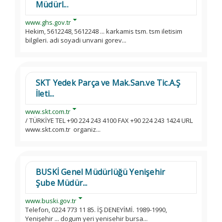
Müdürl...
www.ghs.gov.tr
Hekim, 5612248, 5612248 ... karkamis tsm. tsm iletisim
bilgileri. adi soyadi unvani gorev...
SKT Yedek Parça ve Mak.San.ve Tic.A.Ş
İleti...
www.skt.com.tr
/ TÜRKİYE TEL +90 224 243 4100 FAX +90 224 243 1424 URL
www.skt.com.tr organiz...
BUSKİ Genel Müdürlüğü Yenişehir
Şube Müdür...
www.buski.gov.tr
Telefon, 0224 773 11 85. İŞ DENEYİMİ. 1989-1990,
Yenişehir ... dogum yeri yenisehir bursa...