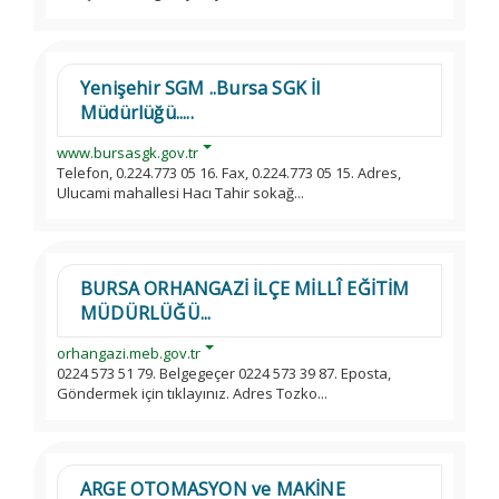
Yenişehir SGM ..Bursa SGK İl
Müdürlüğü.....
www.bursasgk.gov.tr
Telefon, 0.224.773 05 16. Fax, 0.224.773 05 15. Adres,
Ulucami mahallesi Hacı Tahir sokağ...
BURSA ORHANGAZİ İLÇE MİLLÎ EĞİTİM
MÜDÜRLÜĞÜ...
orhangazi.meb.gov.tr
0224 573 51 79. Belgegeçer 0224 573 39 87. Eposta,
Göndermek için tıklayınız. Adres Tozko...
ARGE OTOMASYON ve MAKİNE