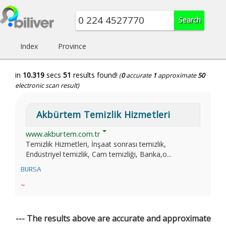
Index
Province
in
10.319
secs
51
results found!
(
0
accurate
1
approximate
50
electronic scan result)
Akbürtem Temizlik Hizmetleri
www.akburtem.com.tr
Temizlik Hizmetleri, İnşaat sonrası temizlik,
Endüstriyel temizlik, Cam temizliği, Banka,o...
BURSA
~
--- The results above are accurate and approximate