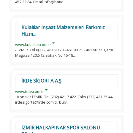
457 22 84. Email info@batio...
Kulalılar İnşaat Malzemeleri Farkımız
Hizm...
www.kulalilar.com.tr
/ İZMİR. Tel 0(232) 461 90 70 - 461 90 71 - 461 90 72. Çarşı
Mağaza 1202/12 Sokak No 16-18...
İRDE SİGORTA A.Ş.
www.irde.com.tr
- Konak / İZMİR. Tel (232) 421 7 422. Faks (232) 421 35 44.
irdesigorta@irde.com.tr. bulv...
İZMİR HALKAPINAR SPOR SALONU