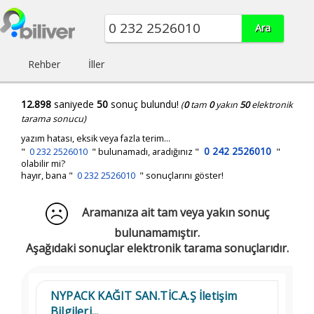
Rehber
İller
12.898
saniyede
50
sonuç bulundu!
(
0
tam
0
yakın
50
elektronik
tarama sonucu)
yazım hatası, eksik veya fazla terim...
0 242 2526010
"
0 232 2526010
"
bulunamadı, aradığınız
"
"
olabilir mi?
hayır, bana "
0 232 2526010
" sonuçlarını göster!
Aramanıza ait tam veya yakın sonuç
bulunamamıştır.
Aşağıdaki sonuçlar elektronik tarama sonuçlarıdır.
NYPACK KAĞIT SAN.TİC.A.Ş İletişim
Bilgileri...