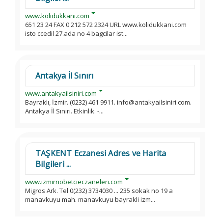
www.kolidukkani.com
651 23 24 FAX 0 212 572 2324 URL www.kolidukkani.com
isto ccedil 27.ada no 4 bagcilar ist...
Antakya İl Sınırı
www.antakyailsiniri.com
Bayraklı, İzmir. (0232) 461 9911. info@antakyailsiniri.com.
Antakya İl Sınırı. Etkinlik. -...
TAŞKENT Eczanesi Adres ve Harita
Bilgileri ...
www.izmirnobetcieczaneleri.com
Migros Ark. Tel 0(232) 3734030 ... 235 sokak no 19 a
manavkuyu mah. manavkuyu bayrakli izm...