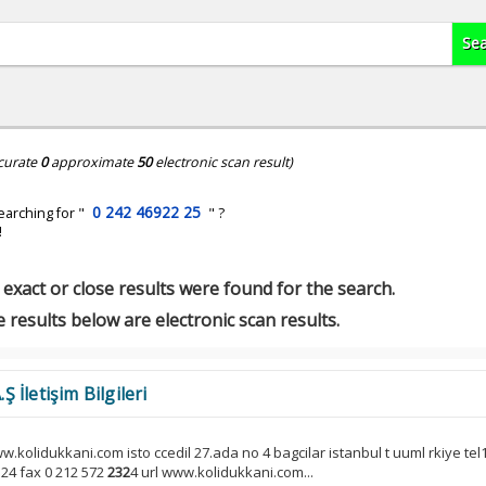
curate
0
approximate
50
electronic scan result)
0 242 46922 25
earching for "
" ?
!
exact or close results were found for the search.
 results below are electronic scan results.
İletişim Bilgileri
w.kolidukkani.com isto ccedil 27.ada no 4 bagcilar istanbul t uuml rkiye tel
3 24 fax 0 212 572
232
4 url www.kolidukkani.com...