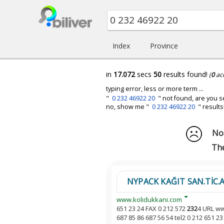
Index
Province
in
17.072
secs
50
results found!
(
0
ac
typing error, less or more term ...
"
0 232 46922 20
" not found, are you s
no, show me "
0 232 46922 20
" results
No 
The
NYPACK KAĞIT SAN.TİC.A.Ş 
www.kolidukkani.com
651 23 24 FAX 0 212 572
232
4 URL ww
687 85 86 687 56 54 tel2 0 212 651 2