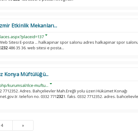
mir Etkinlik Mekanları...
laces.aspx?placeid=137
Web Sitesi E-posta ... halkapinar spor salonu adres halkapinar spor salon
0
232
486 35 36. web sitesi e posta...
 Konya Müftülüğü...
hp/kurumsal/ilce-muftu...
32 7712352. Adres. Bahçelievler Mah.Ereğli yolu üzeri Hükümet Konağı
t.gov.tr. telefon no. 0332 771
232
1. faks. 0332 7712352. adres. bahcelievl
4
»