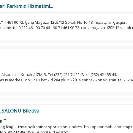
ri Farkımız Hizmetimi...
0 71 - 461 90 72. Çarşı Mağaza 1
20
2/12 Sokak No 16-18 İnşaatçılar Çarşısı ...
izmir. tel 0 232 461 90 70 461 90 71 461 90 72. carsi magaza 1
20
2 12 sokak 
. Alsancak - Konak / İZMİR. Tel (232) 421 7 422. Faks (232) 421 35 44.
is is merkezi. no 123 1 kat 2 d
20
4 pk 352
20
. alsancak konak izmir. tel 232 4
 SALONU Biletiva
AR
vog.fct@ ... izmir halkapinar spor salonu. adres. halkapinar mah. atat amp 
efon. 90
232
486 3536. e posta. rt.vog.fct...