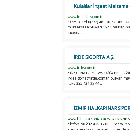
Kulalılar İnşaat Malzemele
www.kulalilar.com.tr
/ İZMİR. Tel 0(232) 461 90 70 - 461 9
murselpasa bulvari 162 1 halkapinar 
insaat...
İRDE SİGORTA A.Ş.
www.irde.com.tr
erkezi. No123/1 Kat2 D
20
4 PK 352
20
irdesigorta@irde.com.tr. bulvari may
faks 232 421 35 44...
İZMİR HALKAPINAR SPOR
www.biletiva.com/place/HALKAPIN
elefon. 90
232
486 3536. E-Posta. rt.
spor kompleksi yenisehir izmir. tel