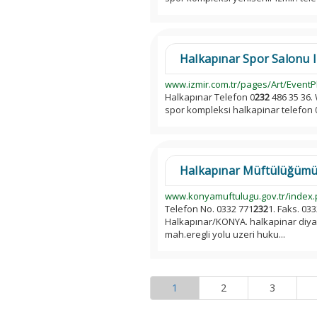
Halkapınar Spor Salonu Iz
www.izmir.com.tr/pages/Art/EventP
Halkapınar Telefon 0
232
486 35 36. 
spor kompleksi halkapinar telefon 
Halkapınar Müftülüğümüz
www.konyamuftulugu.gov.tr/index.p
Telefon No. 0332 771
232
1. Faks. 03
Halkapınar/KONYA. halkapinar diyane
mah.eregli yolu uzeri huku...
1
2
3