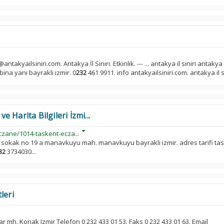
antakyailsiniri.com. Antakya İl Sınırı. Etkinlik. --- ... antakya il siniri antakya
 bina yani bayrakli izmir. 0
232
461 9911. info antakyailsiniri.com. antakya il sin
 Harita Bilgileri İzmi...
zane/1014-taskent-ecza...
35 sokak no 19 a manavkuyu mah. manavkuyu bayrakli izmir. adres tarifi ta
32
3734030...
leri
r mh. Konak Izmir Telefon 0 232 433 01 53. Faks 0 232 433 01 63. Email