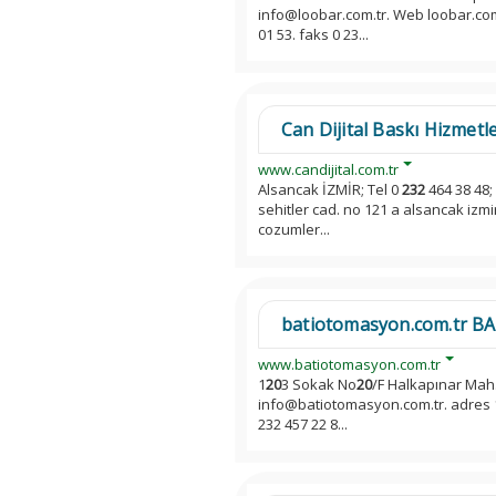
info@loobar.com.tr. Web loobar.com.t
01 53. faks 0 23...
Can Dijital Baskı Hizmetle
www.candijital.com.tr
Alsancak İZMİR; Tel 0
232
464 38 48;
sehitler cad. no 121 a alsancak izmir
cozumler...
batiotomasyon.com.tr 
www.batiotomasyon.com.tr
1
20
3 Sokak No
20
/F Halkapınar Mah. 
info@batiotomasyon.com.tr. adres 
232 457 22 8...