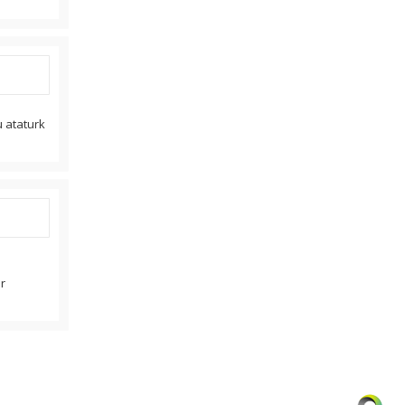
u ataturk
er