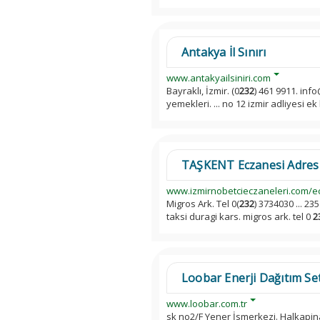
Antakya İl Sınırı
www.antakyailsiniri.com
Bayraklı, İzmir. (0
232
) 461 9911. info@
yemekleri. ... no 12 izmir adliyesi ek
TAŞKENT Eczanesi Adres ve
www.izmirnobetcieczaneleri.com/ec
Migros Ark. Tel 0(
232
) 3734030 ... 2
taksi duragi kars. migros ark. tel 0
2
Loobar Enerji Dağıtım Set
www.loobar.com.tr
sk no2/F Yener İsmerkezi. Halkapina