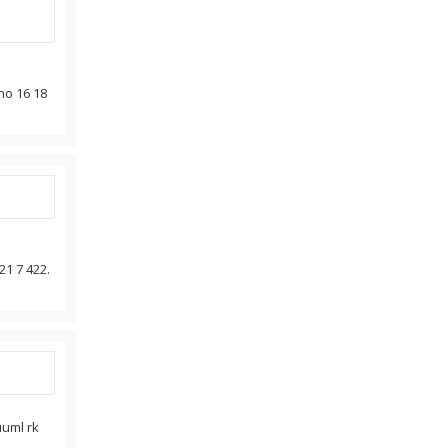
no 16 18
21 7 422.
uuml rk