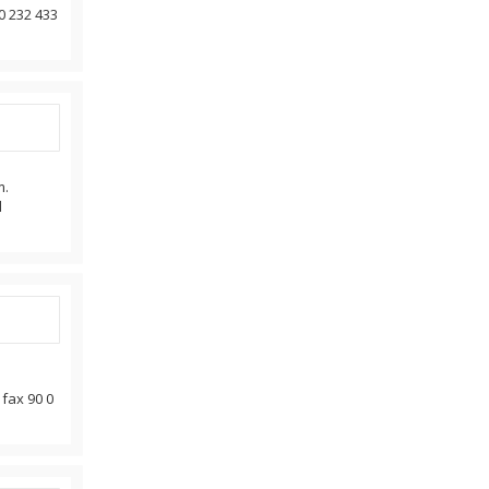
0 232 433
m.
l
 fax 90 0