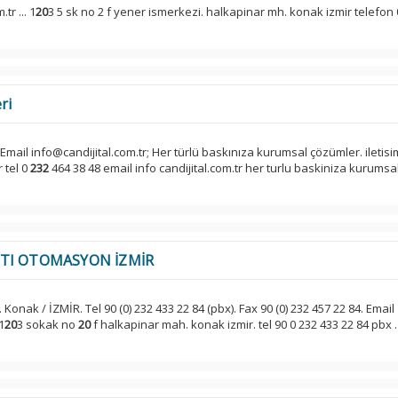
r ... 1
20
3 5 sk no 2 f yener ismerkezi. halkapinar mh. konak izmir telefon 
ri
 Email info@candijital.com.tr; Her türlü baskınıza kurumsal çözümler. iletisi
 tel 0
232
464 38 48 email info candijital.com.tr her turlu baskiniza kurumsa
BATI OTOMASYON İZMİR
Konak / İZMİR. Tel 90 (0) 232 433 22 84 (pbx). Fax 90 (0) 232 457 22 84. Email
1
20
3 sokak no
20
f halkapinar mah. konak izmir. tel 90 0 232 433 22 84 pbx .