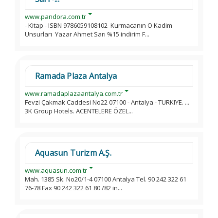
www.pandora.com.tr
- Kitap - ISBN 9786059108102 Kurmacanın O Kadim
Unsurları Yazar Ahmet Sarı %15 indirim F...
Ramada Plaza Antalya
www.ramadaplazaantalya.com.tr
Fevzi Çakmak Caddesi No22 07100 - Antalya - TURKIYE. ...
3K Group Hotels. ACENTELERE ÖZEL...
Aquasun Turizm A.Ş.
www.aquasun.com.tr
Mah. 1385 Sk. No20/1-4 07100 Antalya Tel. 90 242 322 61
76-78 Fax 90 242 322 61 80 /82 in...