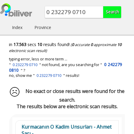
Index
Province
in
17.563
secs
10
results found!
(
0
accurate
0
approximate
10
electronic scan result)
typing error, less or more term ...
0 242279
"
0 232279 0710
" not found, are you searching for "
0810
" ?
no, show me "
0 232279 0710
" results!
No exact or close results were found for the
search.
The results below are electronic scan results.
Kurmacanın O Kadim Unsurları - Ahmet
Sarı -...