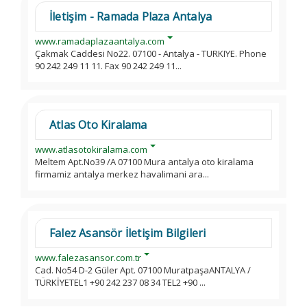
İletişim - Ramada Plaza Antalya
www.ramadaplazaantalya.com
Çakmak Caddesi No22. 07100 - Antalya - TURKIYE. Phone
90 242 249 11 11. Fax 90 242 249 11...
Atlas Oto Kiralama
www.atlasotokiralama.com
Meltem Apt.No39 /A 07100 Mura antalya oto kiralama
firmamiz antalya merkez havalimani ara...
Falez Asansör İletişim Bilgileri
www.falezasansor.com.tr
Cad. No54 D-2 Güler Apt. 07100 MuratpaşaANTALYA /
TÜRKİYETEL1 +90 242 237 08 34 TEL2 +90 ...