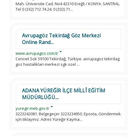
Mah. Üniversite Cad. No4 42310 Ereğli / KONYA. SANTRAL.
Tel 0 (332) 712 74 24. 0 (332) 71...
Avrupagöz Tekirdağ Göz Merkezi
Online Rand...
www.avrupagoz.com.tr
Cennet Sok 59100 Tekirdağ, Türkiye. avrupagoz tekirdag
goz hastaliklari merkezi sgk ozel ...
ADANA YÜREĞİR İLÇE MİLLÎ EĞİTİM
MÜDÜRLÜĞÜ....
yuregir.meb.gov.tr
3223242081. Belgegeçer 3223234950. Eposta, Göndermek
için tıklayınız. Adres Yüreğir Kayma...