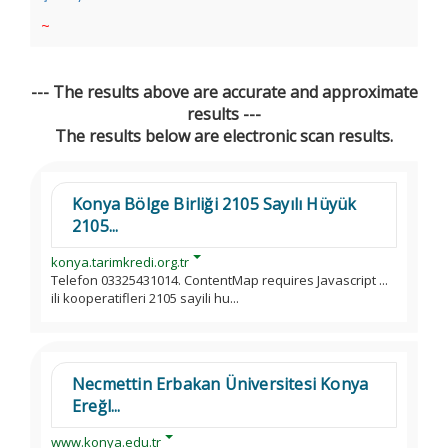
~
--- The results above are accurate and approximate
results ---
The results below are electronic scan results.
Konya Bölge Birliği 2105 Sayılı Hüyük
2105...
konya.tarimkredi.org.tr
Telefon 03325431014. ContentMap requires Javascript ...
ili kooperatifleri 2105 sayili hu...
Necmettin Erbakan Üniversitesi Konya
Ereğl...
www.konya.edu.tr