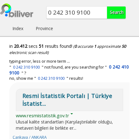
Index
Province
in
20.412
secs
51
results found!
(
0
accurate
1
approximate
50
electronic scan result)
typing error, less or more term ...
0 242 410
"
0 242 310 9100
" not found, are you searching for "
9100
" ?
no, show me "
0 242 310 9100
" results!
Resmi İstatistik Portalı | Türkiye
İstatist...
www.resmiistatistik.gov.tr
Ulusal kalite standartları (Karşılaştırılabilir olduğu,
metaveri bilgileri ile birlikte er...
Çankaya / ANKARA