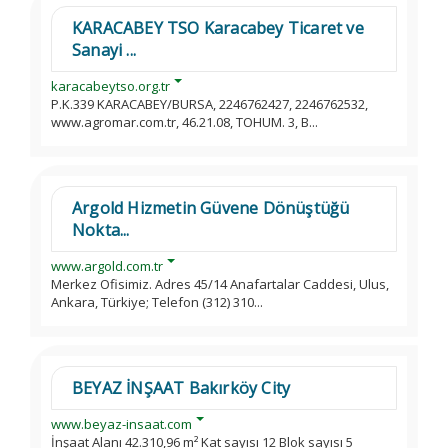
KARACABEY TSO Karacabey Ticaret ve
Sanayi ...
karacabeytso.org.tr
P.K.339 KARACABEY/BURSA, 2246762427, 2246762532,
www.agromar.com.tr, 46.21.08, TOHUM. 3, B...
Argold Hizmetin Güvene Dönüştüğü
Nokta...
www.argold.com.tr
Merkez Ofisimiz. Adres 45/14 Anafartalar Caddesi, Ulus,
Ankara, Türkiye; Telefon (312) 310...
BEYAZ İNŞAAT Bakırköy City
www.beyaz-insaat.com
İnşaat Alanı 42.310,96 m² Kat sayısı 12 Blok sayısı 5