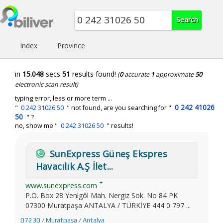
Index
Province
in
15.048
secs
51
results found!
(
0
accurate
1
approximate
50
electronic scan result)
typing error, less or more term ...
0 242 41026
"
0 242 31026 50
" not found, are you searching for "
50
" ?
no, show me "
0 242 31026 50
" results!
SunExpress Güneş Ekspres
Havacılık A.Ş İlet...
www.sunexpress.com
P.O. Box 28 Yenigöl Mah. Nergiz Sok. No 84 PK
07300 Muratpaşa ANTALYA / TÜRKİYE 444 0 797 ...
07230 / Muratpaşa / Antalya