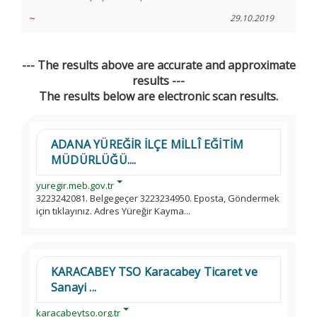
~
29.10.2019
--- The results above are accurate and approximate
results ---
The results below are electronic scan results.
ADANA YÜREĞİR İLÇE MİLLÎ EĞİTİM
MÜDÜRLÜĞÜ....
yuregir.meb.gov.tr
3223242081. Belgegeçer 3223234950. Eposta, Göndermek
için tıklayınız. Adres Yüreğir Kayma...
KARACABEY TSO Karacabey Ticaret ve
Sanayi ...
karacabeytso.org.tr