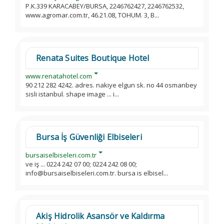
P.K.339 KARACABEY/BURSA, 2246762427, 2246762532,
www.agromar.com.tr, 46.21.08, TOHUM. 3, B...
Renata Suites Boutique Hotel
www.renatahotel.com
90 212 282 4242. adres. nakiye elgun sk. no 44 osmanbey
sisli istanbul. shape image ... i...
Bursa İş Güvenliği Elbiseleri
bursaiselbiseleri.com.tr
ve iş ... 0224 242 07 00; 0224 242 08 00;
info@bursaiselbiseleri.com.tr. bursa is elbisel...
Akiş Hidrolik Asansör ve Kaldırma