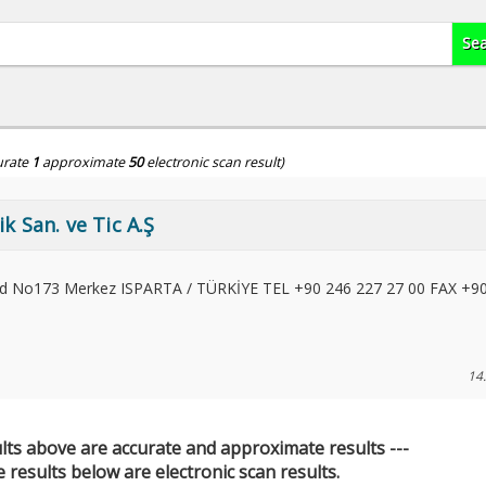
urate
1
approximate
50
electronic scan result)
ik San. ve Tic A.Ş
ad No173 Merkez ISPARTA / TÜRKİYE TEL +90 246 227 27 00 FAX +9
14
ults above are accurate and approximate results ---
 results below are electronic scan results.