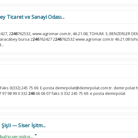
Ticaret ve Sanayi Odası...
427, 2
246
762532, www.agromar.com.tr, 46.21.08, TOHUM. 3, BENZERLER D
 karacabey bursa 2
246
762427 2
246
762532 www.agromar.com.tr 46.21.08 toh
...
Faks 0(332) 245 75 69. E-posta demirpolat@demirpolat.com.tr. demir polat
97 97 98 99 0 332
246
06 06 07 faks 0 332 245 75 69. e posta demirpolat
 Şişli — Siser İşitm...
l/si-ser-sisli-is...