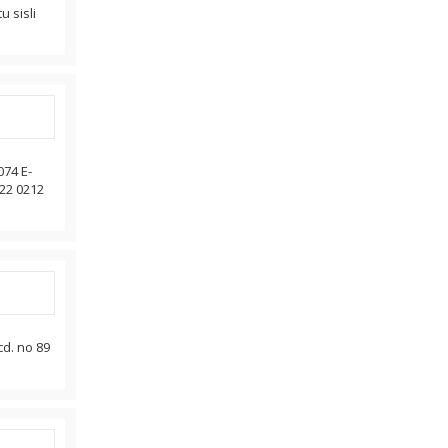
u sisli
074 E-
022 0212
cd. no 89