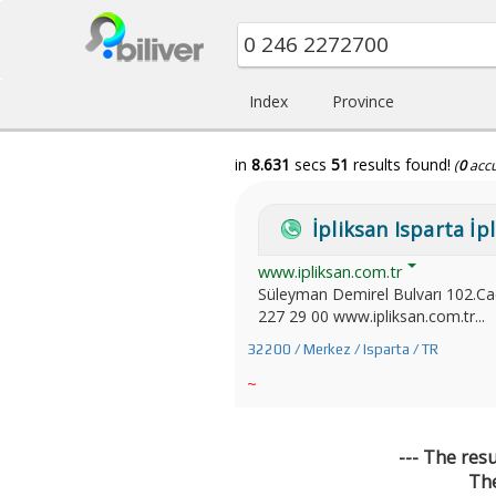
Index
Province
in
8.631
secs
51
results found!
(
0
acc
İpliksan Isparta İpl
www.ipliksan.com.tr
Süleyman Demirel Bulvarı 102.C
227 29 00 www.ipliksan.com.tr...
32200 / Merkez / Isparta / TR
~
--- The res
The