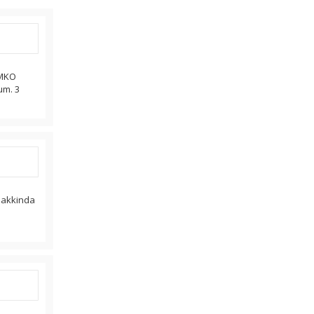
EMKO
um. 3
 hakkinda