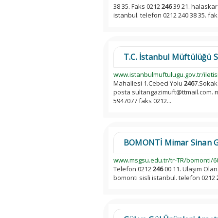
38 35. Faks 0212
246
39 21. halaskar 
istanbul. telefon 0212 240 38 35. fa
T.C. İstanbul Müftülüğü Su
www.istanbulmuftulugu.gov.tr/iletisi
Mahallesi 1.Cebeci Yolu
246
7.Sokak
posta sultangazimuft@ttmail.com. m
5947077 faks 0212...
BOMONTİ Mimar Sinan Güze
www.msgsu.edu.tr/tr-TR/bomonti/6
Telefon 0212
246
00 11. Ulaşım Olan
bomonti sisli istanbul. telefon 0212