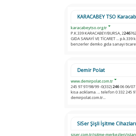
KARACABEY TSO Karacabey 
karacabeytso.org.tr
P.K.339 KARACABEY/BURSA, 2
246
762
GIDA SANAYİ VE TİCARET ... p.k.339
benzerler demko gida sanayi ticaret
Demir Polat
www.demirpolat.com.tr
245 97 97/98/99 -0(332)
246
06 06/07 
kisa aciklama. ... telefon 0 332 245 
demirpolat.com.tr...
SiSer Şişli İşitme Cihazları
siser.com.tr/isitme-merkezleri/istanbu