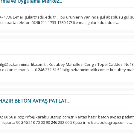
tırma ve Uygulama Merkez...
 - 1736 E-mail gular@sdu.edu.tr ... bu urunlerin yaninda gul absolusu gul s
du isparta telefon 0
246
211 1733 1780 1736 e mail gular sdu.edu.tr...
bilgi@ozkanmimarlik.com.tr; Kutlubey Mahallesi Cengiz Topel Caddesi No13
 ozkan mimarlik. ... 0
246
232 61 53 bilgi ozkanmimarlik.com.tr kutlubey mah
HAZIR BETON AVPAŞ PATLAT...
2 60 58 (Pbx); info@karabulutgrup.com.tr. kartas hazir beton avpas patla
.. isparta 90
246
218 70 00 90
246
232 60 58 pbx info karabulutgrup.com.tr...