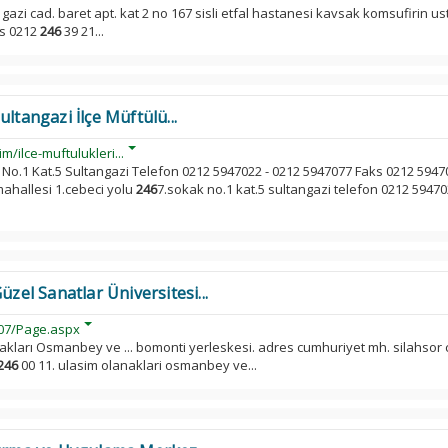
gazi cad. baret apt. kat 2 no 167 sisli etfal hastanesi kavsak komsufirin ust
ks 0212
246
39 21...
ltangazi İlçe Müftülü...
m/ilce-muftulukleri...
 No.1 Kat.5 Sultangazi Telefon 0212 5947022 - 0212 5947077 Faks 0212 5947
ahallesi 1.cebeci yolu
246
7.sokak no.1 kat.5 sultangazi telefon 0212 5947
l Sanatlar Üniversitesi...
07/Page.aspx
akları Osmanbey ve ... bomonti yerleskesi. adres cumhuriyet mh. silahsor 
246
00 11. ulasim olanaklari osmanbey ve...