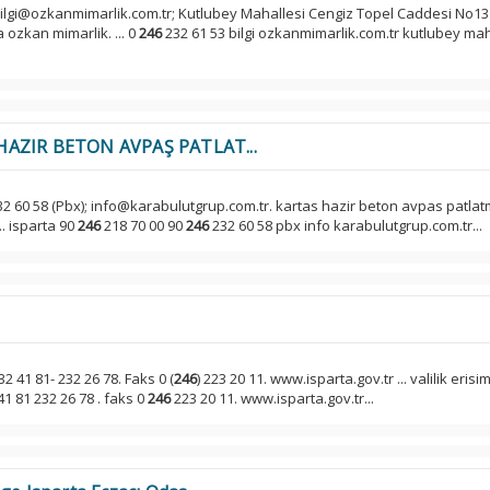
bilgi@ozkanmimarlik.com.tr; Kutlubey Mahallesi Cengiz Topel Caddesi No13
 ozkan mimarlik. ... 0
246
232 61 53 bilgi ozkanmimarlik.com.tr kutlubey mah
HAZIR BETON AVPAŞ PATLAT...
2 60 58 (Pbx); info@karabulutgrup.com.tr. kartas hazir beton avpas patla
.. isparta 90
246
218 70 00 90
246
232 60 58 pbx info karabulutgrup.com.tr...
232 41 81- 232 26 78. Faks 0 (
246
) 223 20 11. www.isparta.gov.tr ... valilik erisim 
41 81 232 26 78 . faks 0
246
223 20 11. www.isparta.gov.tr...