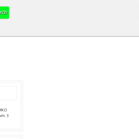
EMKO
um. 3