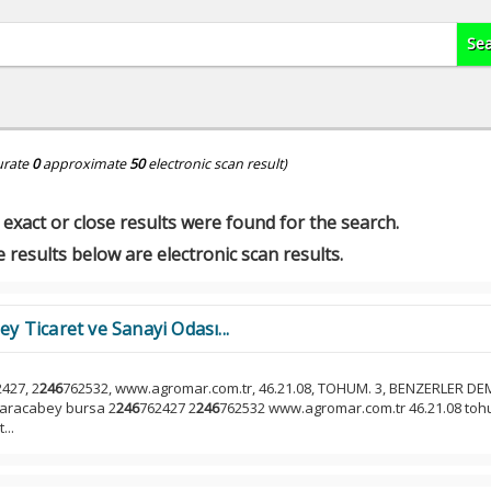
urate
0
approximate
50
electronic scan result)
exact or close results were found for the search.
 results below are electronic scan results.
Ticaret ve Sanayi Odası...
427, 2
246
762532, www.agromar.com.tr, 46.21.08, TOHUM. 3, BENZERLER D
 karacabey bursa 2
246
762427 2
246
762532 www.agromar.com.tr 46.21.08 toh
...