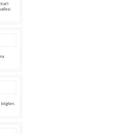
 Kat1
allesi
tma
bilgileri.