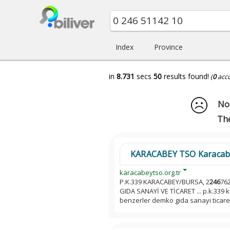
Index
Province
in
8.731
secs
50
results found!
(
0
acc
No 
The
KARACABEY TSO Karacabey 
karacabeytso.org.tr
P.K.339 KARACABEY/BURSA, 2
246
762
GIDA SANAYİ VE TİCARET ... p.k.339
benzerler demko gida sanayi ticaret