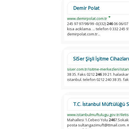
Demir Polat
www.demirpolat.com.tr
245 97 97/98/99 -0(332)
246
06 06/07 
kisa aciklama. ... telefon 0 332 245 
demirpolat.com.tr...
SiSer Şişli İşitme Cihazları
siser.com.tr/isitme-merkezleri/istanbu
38 35. Faks 0212
246
39 21. halaskar 
istanbul. telefon 0212 240 38 35. fa
T.C. İstanbul Müftülüğü Su
www.istanbulmuftulugu.gov.tr/iletisi
Mahallesi 1.Cebeci Yolu
246
7.Sokak
posta sultangazimuft@ttmail.com. m