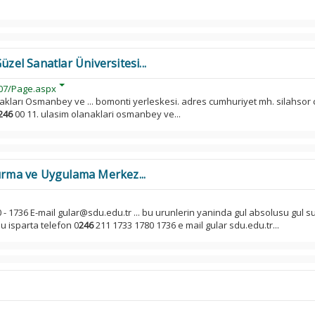
l Sanatlar Üniversitesi...
07/Page.aspx
akları Osmanbey ve ... bomonti yerleskesi. adres cumhuriyet mh. silahsor 
246
00 11. ulasim olanaklari osmanbey ve...
tırma ve Uygulama Merkez...
 - 1736 E-mail gular@sdu.edu.tr ... bu urunlerin yaninda gul absolusu gul s
du isparta telefon 0
246
211 1733 1780 1736 e mail gular sdu.edu.tr...