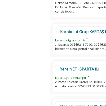
Özkan Mimarlık. ... 0
246
232 61 53; 
ISPARTA. © — Web Destek ... isparta
cengiz tope...
Karabulut Grup KARTAŞ 
karabulutgrup.com.tr
... Isparta; 90
246
218 70 00; 90
246
23
hizmetleri ikmal petrol ozak insaat .
YerelNET ISPARTA İLİ
isparta.yerelnet.org.tr
e-Posta Telefon 0 (
246
) 223 80 80 - 
e posta telefon 0
246
223 80 80 232 