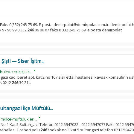
Faks 0(332) 245 75 69. E-posta demirpolat@demirpolat.com.tr. demir polat
97 97 98 99 0 332
246
06 06 07 faks 0 332 245 75 69. e posta demirpolat
 Şişli — Siser İşitm...
l/si-ser-sisli-is...
gazi cad. baret apt. kat 2 no 167 sisli etfal hastanesi kavsak komsufirin ust
ks 0212
246
39 21...
ltangazi İlçe Müftülü...
m/ilce-muftulukleri...
 No.1 Kat.5 Sultangazi Telefon 0212 5947022 - 0212 5947077 Faks 0212 5947
ahallesi 1.cebeci yolu
246
7.sokak no.1 kat.5 sultangazi telefon 0212 5947