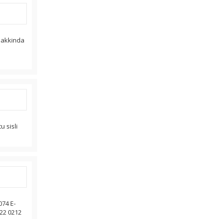
 hakkinda
u sisli
074 E-
022 0212