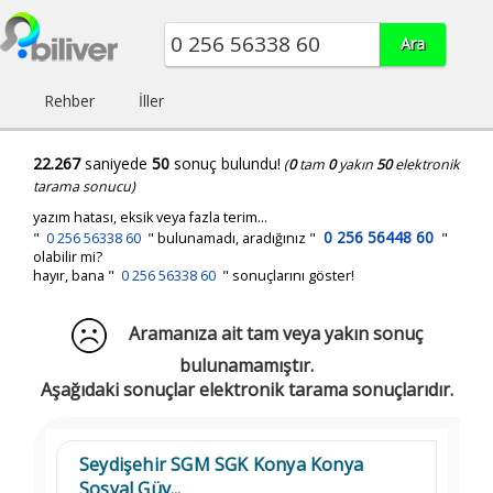
Rehber
İller
22.267
saniyede
50
sonuç bulundu!
(
0
tam
0
yakın
50
elektronik
tarama sonucu)
yazım hatası, eksik veya fazla terim...
0 256 56448 60
"
0 256 56338 60
"
bulunamadı, aradığınız
"
"
olabilir mi?
hayır, bana "
0 256 56338 60
" sonuçlarını göster!
Aramanıza ait tam veya yakın sonuç
bulunamamıştır.
Aşağıdaki sonuçlar elektronik tarama sonuçlarıdır.
Seydişehir SGM SGK Konya Konya
Sosyal Güv...