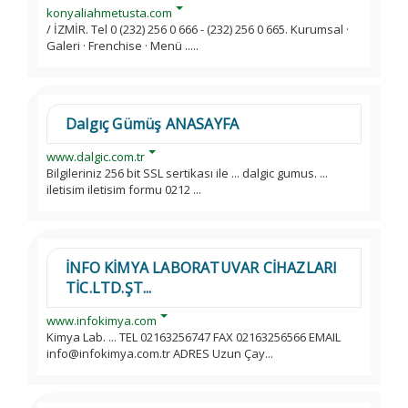
konyaliahmetusta.com
/ İZMİR. Tel 0 (232) 256 0 666 - (232) 256 0 665. Kurumsal ·
Galeri · Frenchise · Menü .....
Dalgıç Gümüş ANASAYFA
www.dalgic.com.tr
Bilgileriniz 256 bit SSL sertikası ile ... dalgic gumus. ...
iletisim iletisim formu 0212 ...
İNFO KİMYA LABORATUVAR CİHAZLARI
TİC.LTD.ŞT...
www.infokimya.com
Kimya Lab. ... TEL 02163256747 FAX 02163256566 EMAIL
info@infokimya.com.tr ADRES Uzun Çay...