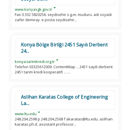
www.konyasgk.gov.tr
Fax 0 332 5820256. seydisehir s.g.m. muduru. adi soyadi
zafer demiray. e posta seydisehir...
Konya Bölge Birliği 2451 Sayılı Derbent
24...
konya.tarimkredi.org.tr
Telefon 03325612009. ContentMap ... 2451 sayili derbent
2451 tarim kredi kooperatifi ... ...
Aslihan Karatas College of Engineering
La...
www.ltu.edu
248.204.2598 p 248.204.2568 f akaratas@ltu.edu. aslihan
karatas ph.d. assistant professor...