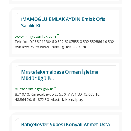
İMAMOĞLU EMLAK AYDIN Emlak Ofisi
Satılık Ki...
www.milliyetemlak.com
Telefon 0 256 2138646 0 532 6267855 0 532 5528864 0 532
6967855. Web www.imamogluemlak.com...
Mustafakemalpasa Orman İşletme
Müdürlüğü B...
bursaobm.ogm.gov.tr
8.719,10. Karacabey. 5.256,30. 7.751,80. 13.008,10.
48.864,20. 61.872,30. Mustafakemalpaş...
Bahçelievler Şubesi Konyalı Ahmet Usta