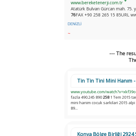
www.bereketenerji.com.tr
Atatürk Bulvarı Gürcan mah. 75. 
76
FAX +90 258 265 15 85URL www.
DENİZLİ
~
--- The res
The
Tin Tin Tini Mini Hanım - 
www.youtube.com/watch?v=xkf39o
fazla 490.245 890
258
1 Tem 2015 tari
mini hanim cocuk sarkilari 2015 alp
89...
Konya Bölge Birliği 2924 Sa