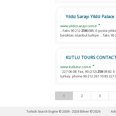
Yıldız Sarayı Yildiz Pala
www.yildizsarayi.com.tr
.. Faks 90 212
258
3085. E-posta yild
besiktas istanbul turkiye ... faks 90
KUTLU TOURS CONTACT
www.kutlutur.com.tr
- 227 06 08. Fax, 90 (212)
258
08 82. E
turkey. phone 90 212 261 10 83 227 
1
2
3
Turkish Search Engine © 2009 - 2026
Biliver © 2026
Ad