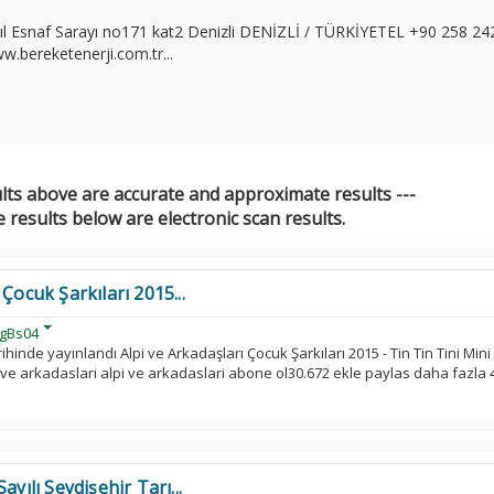
yıl Esnaf Sarayı no171 kat2 Denizli DENİZLİ / TÜRKİYETEL +90 258 24
bereketenerji.com.tr...
ults above are accurate and approximate results ---
 results below are electronic scan results.
Çocuk Şarkıları 2015...
gBs04
hinde yayınlandı Alpi ve Arkadaşları Çocuk Şarkıları 2015 - Tin Tin Tini Mini ti
i ve arkadaslari alpi ve arkadaslari abone ol30.672 ekle paylas daha fazla 
yılı Seydişehir Tarı...