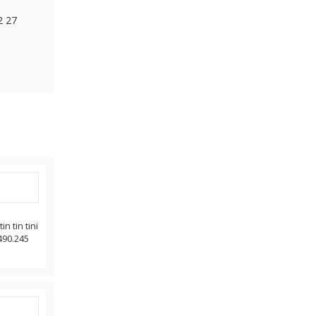
2 27
n tin tini
490.245