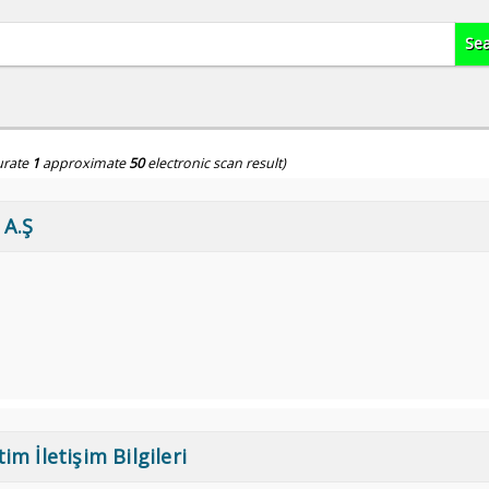
urate
1
approximate
50
electronic scan result)
 A.Ş
im İletişim Bilgileri