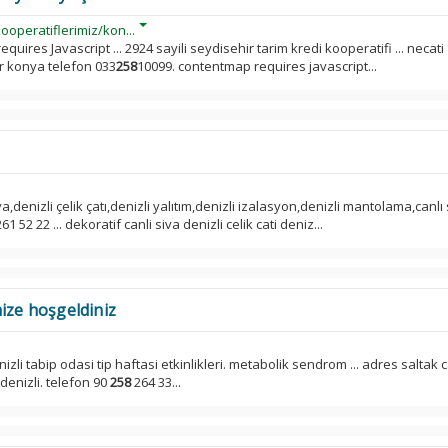
ooperatiflerimiz/kon...
uires Javascript ... 2924 sayili seydisehir tarim kredi kooperatifi ... necati
ir konya telefon 033
258
10099. contentmap requires javascript...
va,denizli çelik çatı,denizli yalıtım,denizli izalasyon,denizli mantolama,canlı s
61 52 22 ... dekoratif canli siva denizli celik cati deniz...
ize hoşgeldiniz
denizli tabip odasi tip haftasi etkinlikleri. metabolik sendrom ... adres saltak 
denizli. telefon 90
258
264 33...