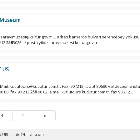
ce Museum
izsarayimuzesi@kultur.gov.tr ... adres barbaros bulvari serencebey yokusu
 212
258
3085. e posta yildizsarayimuzesi kultur.gov.tr...
 US
-Mail, kutlutours@kutlutur.com.tr. Fax, 90 (212) ... apt 80680 validecesme ist
06 08. fax 90 212
258
08 82. e mail kutlutours kutlutur.com.tr. fax 90 212...
4
5
»
d URL
info@biliver.com