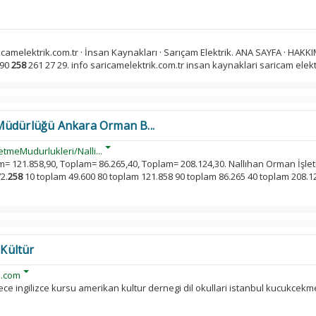
camelektrik.com.tr · İnsan Kaynakları · Sarıçam Elektrik. ANA SAYFA · HAKKI
 90
258
261 27 29. info saricamelektrik.com.tr insan kaynaklari saricam elektri
Müdürlüğü Ankara Orman B...
tmeMudurlukleri/Nalli...
am= 121.858,90, Toplam= 86.265,40, Toplam= 208.124,30. Nallıhan Orman İşle
2.
258
10 toplam 49.600 80 toplam 121.858 90 toplam 86.265 40 toplam 208.12
Kültür
e.com
ece ingilizce kursu amerikan kultur dernegi dil okullari istanbul kucukcek