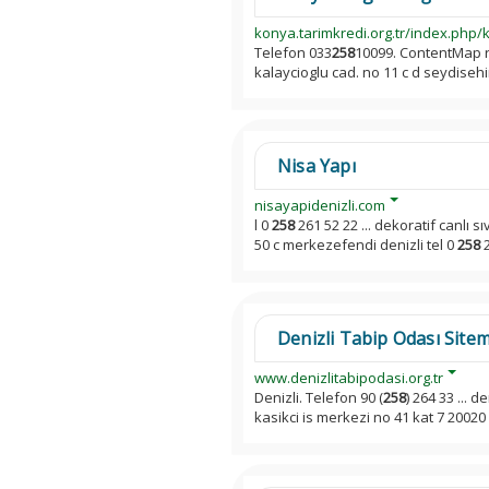
konya.tarimkredi.org.tr/index.php/k
Telefon 033
258
10099. ContentMap req
kalaycioglu cad. no 11 c d seydiseh
Nisa Yapı
nisayapidenizli.com
l 0
258
261 52 22 ... dekoratif canlı sı
50 c merkezefendi denizli tel 0
258
2
Denizli Tabip Odası Sitem
www.denizlitabipodasi.org.tr
Denizli. Telefon 90 (
258
) 264 33 ... 
kasikci is merkezi no 41 kat 7 20020 