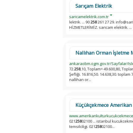
Sarıçam Elektrik
saricamelektrik.com.tr
lektrik. ... 90
258
261 27 29. info@sari
HİZMETLERİMİZ. saricam elektrik. ...
Nallıhan Orman İşletme 
ankaraobm.ogm.gov.tr/Sayfalar/Isle
72.
258
,10, Toplam= 49.600,80, Topl
Şefliği. 16.816,50. 14.638,30. toplam 7
nallihan or...
Küçükçekmece Amerikan 
www.amerikankulturkucukcekmec
021
258
02100 ... istanbul kucukcekm
temsilciligi. 021
258
02100...