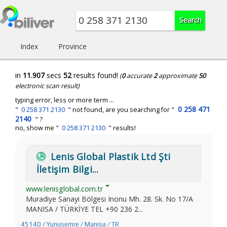
Index
Province
in
11.907
secs
52
results found!
(
0
accurate
2
approximate
50
electronic scan result)
typing error, less or more term ...
0 258 471
"
0 258 371 2130
" not found, are you searching for "
2140
" ?
no, show me "
0 258 371 2130
" results!
Lenis Global Plastik Ltd Şti
İletişim Bilgi...
www.lenisglobal.com.tr
Muradiye Sanayi Bölgesi Inonu Mh. 28. Sk. No 17/A
MANISA / TÜRKİYE TEL +90 236 2...
45140 / Yunusemre / Manisa / TR