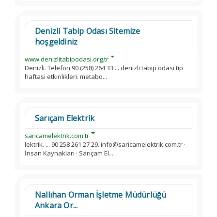
Denizli Tabip Odası Sitemize
hoşgeldiniz
www.denizlitabipodasi.org.tr
Denizli. Telefon 90 (258) 264 33 ... denizli tabip odasi tip
haftasi etkinlikleri. metabo...
Sarıçam Elektrik
saricamelektrik.com.tr
lektrik. ... 90 258 261 27 29. info@saricamelektrik.com.tr ·
İnsan Kaynakları · Sarıçam El...
Nallıhan Orman İşletme Müdürlüğü
Ankara Or...