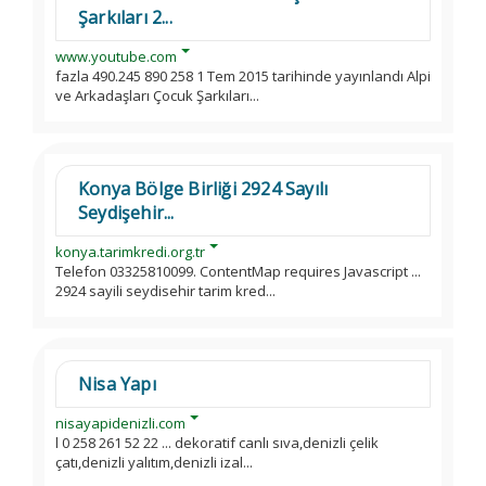
Şarkıları 2...
www.youtube.com
fazla 490.245 890 258 1 Tem 2015 tarihinde yayınlandı Alpi
ve Arkadaşları Çocuk Şarkıları...
Konya Bölge Birliği 2924 Sayılı
Seydişehir...
konya.tarimkredi.org.tr
Telefon 03325810099. ContentMap requires Javascript ...
2924 sayili seydisehir tarim kred...
Nisa Yapı
nisayapidenizli.com
l 0 258 261 52 22 ... dekoratif canlı sıva,denizli çelik
çatı,denizli yalıtım,denizli izal...