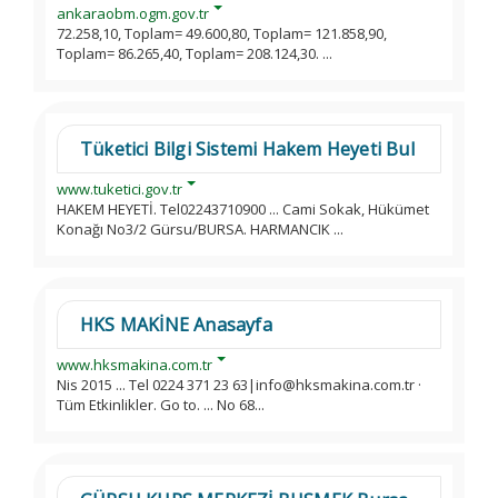
ankaraobm.ogm.gov.tr
72.258,10, Toplam= 49.600,80, Toplam= 121.858,90,
Toplam= 86.265,40, Toplam= 208.124,30. ...
Tüketici Bilgi Sistemi Hakem Heyeti Bul
www.tuketici.gov.tr
HAKEM HEYETİ. Tel02243710900 ... Cami Sokak, Hükümet
Konağı No3/2 Gürsu/BURSA. HARMANCIK ...
HKS MAKİNE Anasayfa
www.hksmakina.com.tr
Nis 2015 ... Tel 0224 371 23 63|info@hksmakina.com.tr ·
Tüm Etkinlikler. Go to. ... No 68...