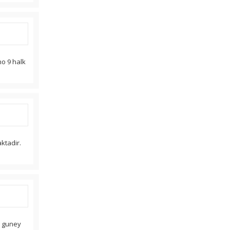
no 9 halk
aktadir.
. guney