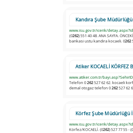
Kandıra Şube Müdürlüğü 
www.isu.gov.tr/icerik/detay.aspx?I
(0
262
) 551 40 48. ANA SAYFA. ÖNCEK
bankasi ustu kandira kocaeli. 0
262
5
Atiker KOCAELİ KÖRFEZ Bayi
www.atiker.com.tr/bayi.asp?SehirI
Telefon 0
262
527 62 62. kocaeli korf
demal otogaz telefon 0
262
527 62 62
Körfez Şube Müdürlüğü 
www.isu.gov.tr/icerik/detay.aspx?I
Körfez/KOCAELİ. (0
262
) 527 77 55 - (