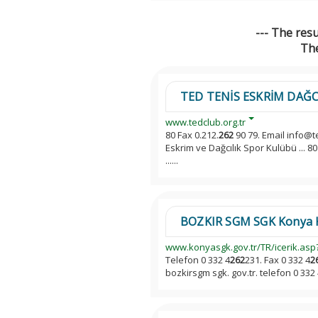
--- The res
The
TED TENİS ESKRİM DAĞC
www.tedclub.org.tr
80 Fax 0.212.
262
90 79. Email info@t
Eskrim ve Dağcılık Spor Kulübü ... 80
......
BOZKIR SGM SGK Konya Kon
www.konyasgk.gov.tr/TR/icerik.asp
Telefon 0 332 4
262
231. Fax 0 332 4
2
bozkirsgm sgk. gov.tr. telefon 0 332