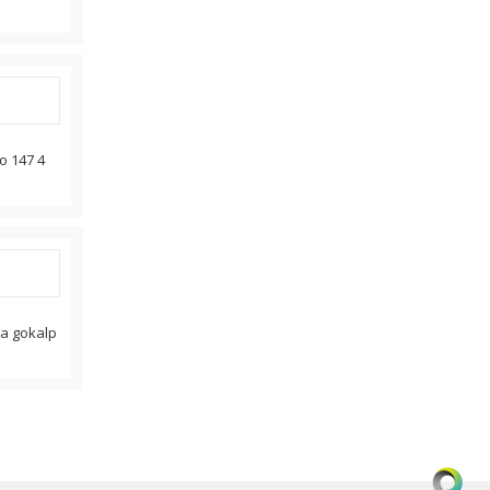
no 147 4
ya gokalp