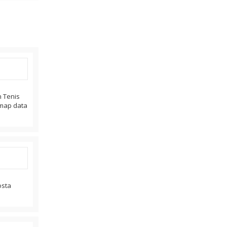
n Tenis
. map data
osta