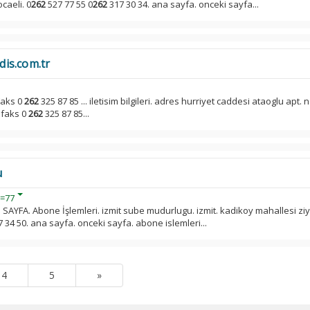
caeli. 0
262
527 77 55 0
262
317 30 34. ana sayfa. onceki sayfa...
idis.com.tr
Faks 0
262
325 87 85 ... iletisim bilgileri. adres hurriyet caddesi ataoglu apt. 
 faks 0
262
325 87 85...
u
d=77
 SAYFA. Abone İşlemleri. izmit sube mudurlugu. izmit. kadikoy mahallesi zi
 34 50. ana sayfa. onceki sayfa. abone islemleri...
4
5
»