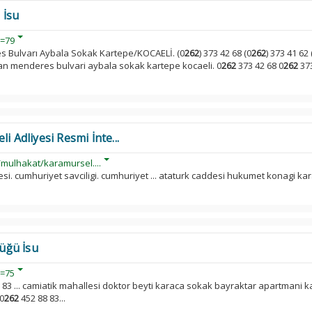
 İsu
d=79
 Bulvarı Aybala Sokak Kartepe/KOCAELİ. (0
262
) 373 42 68 (0
262
) 373 41 62 
nan menderes bulvari aybala sokak kartepe kocaeli. 0
262
373 42 68 0
262
373
i Adliyesi Resmi İnte...
/mulhakat/karamursel....
iyesi. cumhuriyet savciligi. cumhuriyet ... ataturk caddesi hukumet konagi k
üğü İsu
d=75
8 83 ... camiatik mahallesi doktor beyti karaca sokak bayraktar apartmani k
0
262
452 88 83...