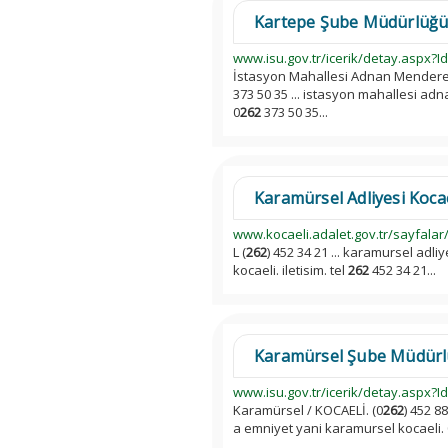
Kartepe Şube Müdürlüğü
www.isu.gov.tr/icerik/detay.aspx?I
İstasyon Mahallesi Adnan Menderes
373 50 35 ... istasyon mahallesi ad
0
262
373 50 35...
Karamürsel Adliyesi Kocael
www.kocaeli.adalet.gov.tr/sayfalar
L (
262
) 452 34 21 ... karamursel adl
kocaeli. iletisim. tel
262
452 34 21...
Karamürsel Şube Müdürl
www.isu.gov.tr/icerik/detay.aspx?I
Karamürsel / KOCAELİ. (0
262
) 452 8
a emniyet yani karamursel kocaeli. 