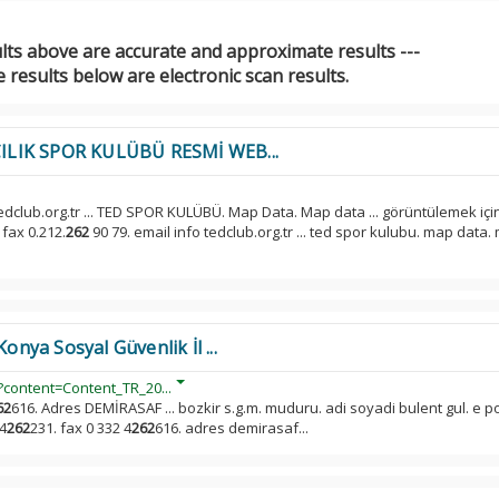
ults above are accurate and approximate results ---
 results below are electronic scan results.
ILIK SPOR KULÜBÜ RESMİ WEB...
edclub.org.tr ... TED SPOR KULÜBÜ. Map Data. Map data ... görüntülemek içi
 fax 0.212.
262
90 79. email info tedclub.org.tr ... ted spor kulubu. map data
ya Sosyal Güvenlik İl ...
?content=Content_TR_20...
62
616. Adres DEMİRASAF ... bozkir s.g.m. muduru. adi soyadi bulent gul. e p
 4
262
231. fax 0 332 4
262
616. adres demirasaf...