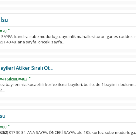
İsu
d=78
İ SAYFA. kandira sube mudurlugu. aydinlik mahallesi turan gunes caddesi 
51 40 48. ana sayfa. onceki sayfa...
leri Atiker Sıralı Ot...
D=41&ilceID=482
ez bayilerimiz. kocaeli ili korfez ilcesi bayileri. bu ilcede 1 bayiimiz bulunm
...
İsu
d=80
0
262
) 317 30 34. ANA SAYFA. ÖNCEKİ SAYFA. alo 185. korfez sube mudurlugu