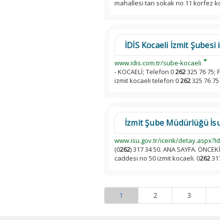
mahallesi tan sokak no 11 korfez ko
İDİS Kocaeli İzmit Şubesi 
www.idis.com.tr/sube-kocaeli
- KOCAELİ; Telefon 0
262
325 76 75; 
izmit kocaeli telefon 0
262
325 76 75
İzmit Şube Müdürlüğü İs
www.isu.gov.tr/icerik/detay.aspx?I
(0
262
) 317 34 50. ANA SAYFA. ÖNCEKİ
caddesi no 50 izmit kocaeli. 0
262
317
1
2
3