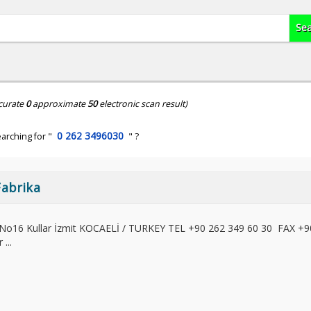
curate
0
approximate
50
electronic scan result)
0 262 3496030
arching for "
" ?
Fabrika
d. No16 Kullar İzmit KOCAELİ / TURKEY TEL +90 262 349 60 30 FAX +9
...