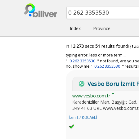
Index
Province
in
13.273
secs
51
results found!
(
1
ac
typing error, less or more term ...
"
0 262 3353530
" not found, are you se
no, show me "
0 262 3353530
" results!
Vesbo Boru İzmit 
www.vesbo.com.tr
Karadenizliler Mah. Başyiğit Ca
349 41 63 URL www.vesbo.com.tr 
İzmit / KOCAELİ