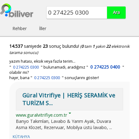
Rehber
İller
14.537
saniyede
23
sonuç bulundu!
(
0
tam
1
yakın
22
elektronik
tarama sonucu)
yazım hatası, eksik veya fazla terim...
0 274225 0400
"
0 274225 0300
"
bulunamadı, aradığınız
"
"
olabilir mi?
hayır, bana "
0 274225 0300
" sonuçlarını göster!
Güral Vitrifiye | HERİŞ SERAMİK ve
TURİZM S...
www.guralvitrifiye.com.tr
Banyo Takımları, Lavabo & Yarım Ayak, Duvara
Asma Klozet, Rezervuar, Mobilya üstü lavabo, ...
KÜTAHYA