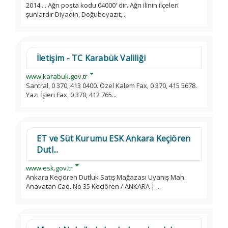
2014 ... Ağrı posta kodu 04000′ dir. Ağrı ilinin ilçeleri
şunlardır Diyadin, Doğubeyazıt,...
İletişim - TC Karabük Valiliği
www.karabuk.gov.tr
Santral, 0 370, 413 0400. Özel Kalem Fax, 0 370, 415 5678.
Yazı İşleri Fax, 0 370, 412 765...
ET ve Süt Kurumu ESK Ankara Keçiören
Dutl...
www.esk.gov.tr
Ankara Keçiören Dutluk Satış Mağazası Uyanış Mah.
Anavatan Cad. No 35 Keçiören / ANKARA | ...