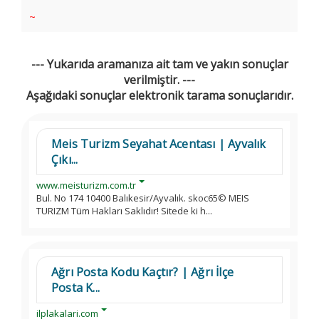
~
--- Yukarıda aramanıza ait tam ve yakın sonuçlar
verilmiştir. ---
Aşağıdaki sonuçlar elektronik tarama sonuçlarıdır.
Meis Turizm Seyahat Acentası | Ayvalık
Çıkı...
www.meisturizm.com.tr
Bul. No 174 10400 Balıkesir/Ayvalık. skoc65© MEIS
TURIZM Tüm Hakları Saklıdır! Sitede ki h...
Ağrı Posta Kodu Kaçtır? | Ağrı İlçe
Posta K...
ilplakalari.com