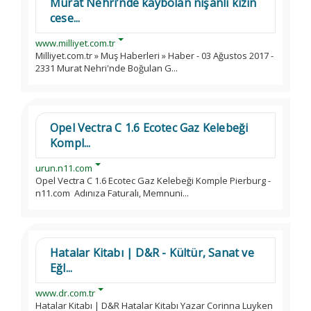
Murat Nehri’nde kaybolan nişanlı kızın
cese...
www.milliyet.com.tr
Milliyet.com.tr » Muş Haberleri » Haber - 03 Ağustos 2017 -
2331 Murat Nehri'nde Boğulan G...
Opel Vectra C 1.6 Ecotec Gaz Kelebeği
Kompl...
urun.n11.com
Opel Vectra C 1.6 Ecotec Gaz Kelebeği Komple Pierburg -
n11.com Adınıza Faturalı, Memnuni...
Hatalar Kitabı | D&R - Kültür, Sanat ve
Eğl...
www.dr.com.tr
Hatalar Kitabı | D&R Hatalar Kitabı Yazar Corinna Luyken