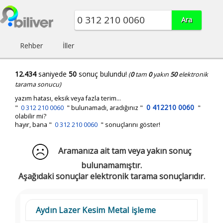
Rehber
İller
12.434
saniyede
50
sonuç bulundu!
(
0
tam
0
yakın
50
elektronik
tarama sonucu)
yazım hatası, eksik veya fazla terim...
0 412210 0060
"
0 312 210 0060
"
bulunamadı, aradığınız
"
"
olabilir mi?
hayır, bana "
0 312 210 0060
" sonuçlarını göster!
Aramanıza ait tam veya yakın sonuç
bulunamamıştır.
Aşağıdaki sonuçlar elektronik tarama sonuçlarıdır.
Aydın Lazer Kesim Metal işleme