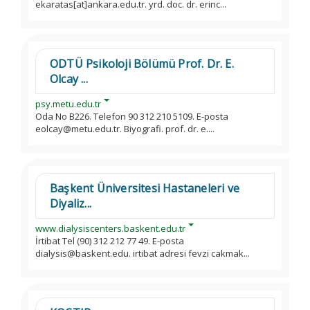
ekaratas[at]ankara.edu.tr. yrd. doc. dr. erinc...
ODTÜ Psikoloji Bölümü Prof. Dr. E.
Olcay ...
psy.metu.edu.tr
Oda No B226. Telefon 90 312 210 5109. E-posta
eolcay@metu.edu.tr. Biyografi. prof. dr. e....
Başkent Üniversitesi Hastaneleri ve
Diyaliz...
www.dialysiscenters.baskent.edu.tr
İrtibat Tel (90) 312 212 77 49. E-posta
dialysis@baskent.edu. irtibat adresi fevzi cakmak...