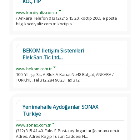
KOÇTIP
www.kocdiyaliz.com.tr
/ Ankara Telefon 0 (312) 215 15 20. koctip 2005 e posta
bilgi kocdiyaliz.com.tr. koctip s...
BEKOM İletişim Sistemleri
Elek.San.Tic.Ltd....
www.bekom.com.tr
100. Yıl İşçi Sit. A-Blok A-Kanat No48 Balgat, ANKARA /
TÜRKİYE, Tel 312 284 90 23 Fax 312...
Yenimahalle Aydoğanlar SONAX
Türkiye
www.sonax.com.tr
(312) 315 41 40. Faks E-Posta aydoganlar@sonax.com.tr.
Adres. Adres Ragıp Tüzün Caddesi N...