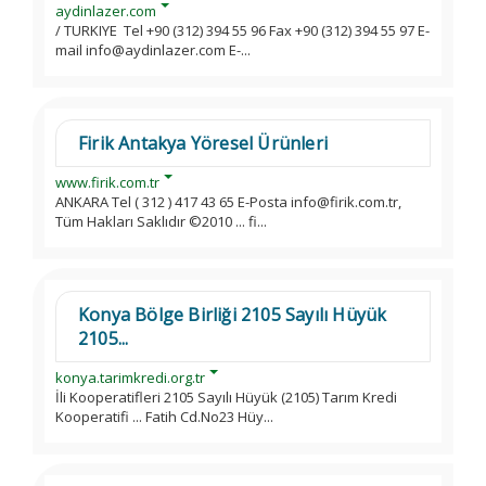
aydinlazer.com
/ TURKIYE Tel +90 (312) 394 55 96 Fax +90 (312) 394 55 97 E-
mail info@aydinlazer.com E-...
Firik Antakya Yöresel Ürünleri
www.firik.com.tr
ANKARA Tel ( 312 ) 417 43 65 E-Posta info@firik.com.tr,
Tüm Hakları Saklıdır ©2010 ... fi...
Konya Bölge Birliği 2105 Sayılı Hüyük
2105...
konya.tarimkredi.org.tr
İli Kooperatifleri 2105 Sayılı Hüyük (2105) Tarım Kredi
Kooperatifi ... Fatih Cd.No23 Hüy...