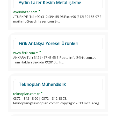
Aydın Lazer Kesim Metal işleme
aydinlazer.com
/ TURKIYE Tel +90 (312) 394 55 96 Fax +90 (312) 394 55 97 E-
mail info@aydinlazer.com E-...
Firik Antakya Yöresel Ürünleri
www.firik.com.tr
ANKARA Tel ( 312 ) 417 43 65 E-Posta info@firik.com.tr,
Tüm Hakları Saklıdır ©2010 ... fi...
Teknoplan Mühendislik
teknoplan.com.tr
0372 – 312 18 60 | 0372 – 312 18 73.
teknoplan@teknoplan.com.tr. copyright 2013. kdz. ereg...