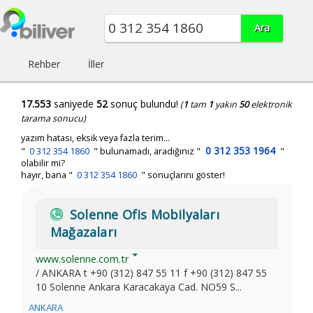
Rehber
İller
17.553
saniyede
52
sonuç bulundu!
(
1
tam
1
yakın
50
elektronik
tarama sonucu)
yazım hatası, eksik veya fazla terim...
0 312 353 1964
"
0 312 354 1860
"
bulunamadı, aradığınız
"
"
olabilir mi?
hayır, bana "
0 312 354 1860
" sonuçlarını göster!
Solenne Ofis Mobilyaları
Mağazaları
www.solenne.com.tr
/ ANKARA t +90 (312) 847 55 11 f +90 (312) 847 55
10 Solenne Ankara Karacakaya Cad. NO59 S...
ANKARA