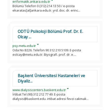
enformatik.ankara.edu.tr
Bölümü Telefon 0 (312) 214 13 50 / e-posta
ekaratas[at]ankara.edu.tr. yrd. doc. dr. erinc...
ODTÜ Psikoloji Bölümü Prof. Dr. E.
Olcay ...
psy.metu.edu.tr
Oda No B226. Telefon 90 312 210 5109. E-posta
eolcay@metu.edu.tr. Biyografi. prof. dr. e....
Başkent Üniversitesi Hastaneleri ve
Diyaliz...
www.dialysiscenters.baskent.edu.tr
İrtibat Tel (90) 312 212 77 49. E-posta
dialysis@baskent.edu. irtibat adresi fevzi cakmak...