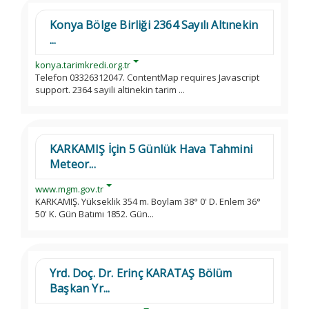
Konya Bölge Birliği 2364 Sayılı Altınekin
...
konya.tarimkredi.org.tr
Telefon 03326312047. ContentMap requires Javascript
support. 2364 sayili altinekin tarim ...
KARKAMIŞ İçin 5 Günlük Hava Tahmini
Meteor...
www.mgm.gov.tr
KARKAMIŞ. Yükseklik 354 m. Boylam 38° 0' D. Enlem 36°
50' K. Gün Batımı 1852. Gün...
Yrd. Doç. Dr. Erinç KARATAŞ Bölüm
Başkan Yr...