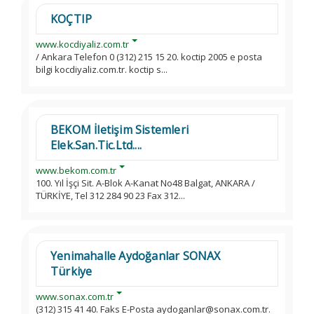
KOÇTIP
www.kocdiyaliz.com.tr
/ Ankara Telefon 0 (312) 215 15 20. koctip 2005 e posta
bilgi kocdiyaliz.com.tr. koctip s...
BEKOM İletişim Sistemleri
Elek.San.Tic.Ltd....
www.bekom.com.tr
100. Yıl İşçi Sit. A-Blok A-Kanat No48 Balgat, ANKARA /
TÜRKİYE, Tel 312 284 90 23 Fax 312...
Yenimahalle Aydoğanlar SONAX
Türkiye
www.sonax.com.tr
(312) 315 41 40. Faks E-Posta aydoganlar@sonax.com.tr.