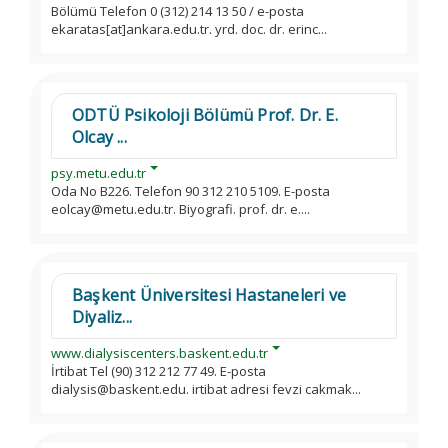
Bölümü Telefon 0 (312) 214 13 50 / e-posta
ekaratas[at]ankara.edu.tr. yrd. doc. dr. erinc...
ODTÜ Psikoloji Bölümü Prof. Dr. E.
Olcay ...
psy.metu.edu.tr
Oda No B226. Telefon 90 312 210 5109. E-posta
eolcay@metu.edu.tr. Biyografi. prof. dr. e....
Başkent Üniversitesi Hastaneleri ve
Diyaliz...
www.dialysiscenters.baskent.edu.tr
İrtibat Tel (90) 312 212 77 49. E-posta
dialysis@baskent.edu. irtibat adresi fevzi cakmak...