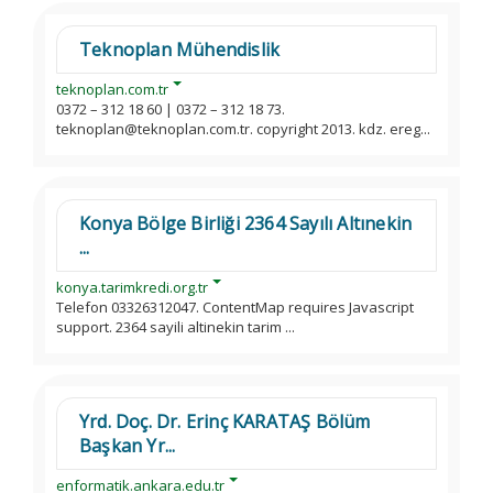
Teknoplan Mühendislik
teknoplan.com.tr
0372 – 312 18 60 | 0372 – 312 18 73.
teknoplan@teknoplan.com.tr. copyright 2013. kdz. ereg...
Konya Bölge Birliği 2364 Sayılı Altınekin
...
konya.tarimkredi.org.tr
Telefon 03326312047. ContentMap requires Javascript
support. 2364 sayili altinekin tarim ...
Yrd. Doç. Dr. Erinç KARATAŞ Bölüm
Başkan Yr...
enformatik.ankara.edu.tr