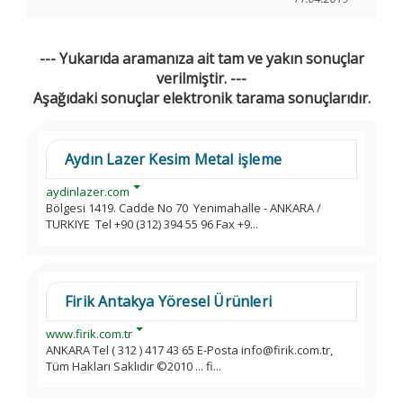
--- Yukarıda aramanıza ait tam ve yakın sonuçlar
verilmiştir. ---
Aşağıdaki sonuçlar elektronik tarama sonuçlarıdır.
Aydın Lazer Kesim Metal işleme
aydinlazer.com
Bölgesi 1419. Cadde No 70 Yenimahalle - ANKARA /
TURKIYE Tel +90 (312) 394 55 96 Fax +9...
Firik Antakya Yöresel Ürünleri
www.firik.com.tr
ANKARA Tel ( 312 ) 417 43 65 E-Posta info@firik.com.tr,
Tüm Hakları Saklıdır ©2010 ... fi...