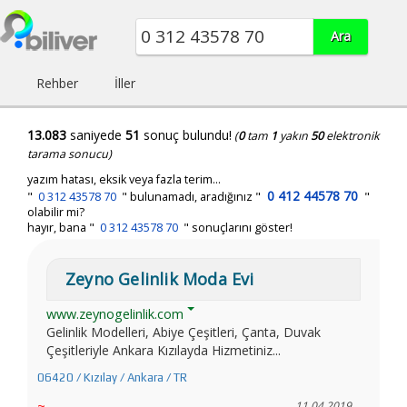
Rehber
İller
13.083
saniyede
51
sonuç bulundu!
(
0
tam
1
yakın
50
elektronik
tarama sonucu)
yazım hatası, eksik veya fazla terim...
0 412 44578 70
"
0 312 43578 70
"
bulunamadı, aradığınız
"
"
olabilir mi?
hayır, bana "
0 312 43578 70
" sonuçlarını göster!
Zeyno Gelinlik Moda Evi
www.zeynogelinlik.com
Gelinlik Modelleri, Abiye Çeşitleri, Çanta, Duvak
Çeşitleriyle Ankara Kızılayda Hizmetiniz...
06420 / Kızılay / Ankara / TR
~
11.04.2019