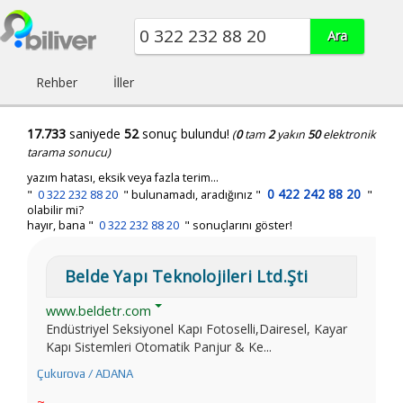
Rehber
İller
17.733
saniyede
52
sonuç bulundu!
(
0
tam
2
yakın
50
elektronik
tarama sonucu)
yazım hatası, eksik veya fazla terim...
0 422 242 88 20
"
0 322 232 88 20
"
bulunamadı, aradığınız
"
"
olabilir mi?
hayır, bana "
0 322 232 88 20
" sonuçlarını göster!
Belde Yapı Teknolojileri Ltd.Şti
www.beldetr.com
Endüstriyel Seksiyonel Kapı Fotoselli,Dairesel, Kayar
Kapı Sistemleri Otomatik Panjur & Ke...
Çukurova / ADANA
~