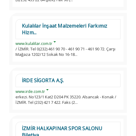
Kulalılar İnşaat Malzemeleri Farkımız
Hizm...
www.kulalilar.com.tr
/ İZMİR. Tel 0(232) 461 90 70 - 461 90 71 - 461 90 72. Çarşı
Mağaza 1202/12 Sokak No 16-18...
İRDE SİGORTA A.Ş.
www.irde.com.tr
erkezi. No123/1 Kat2 D204 PK 35220. Alsancak - Konak /
İZMİR. Tel (232) 421 7 422. Faks (2...
İZMİR HALKAPINAR SPOR SALONU
Biletiva