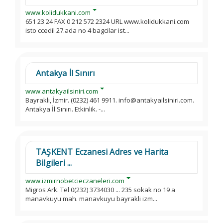
www.kolidukkani.com
651 23 24 FAX 0 212 572 2324 URL www.kolidukkani.com
isto ccedil 27.ada no 4 bagcilar ist...
Antakya İl Sınırı
www.antakyailsiniri.com
Bayraklı, İzmir. (0232) 461 9911. info@antakyailsiniri.com.
Antakya İl Sınırı. Etkinlik. -...
TAŞKENT Eczanesi Adres ve Harita
Bilgileri ...
www.izmirnobetcieczaneleri.com
Migros Ark. Tel 0(232) 3734030 ... 235 sokak no 19 a
manavkuyu mah. manavkuyu bayrakli izm...