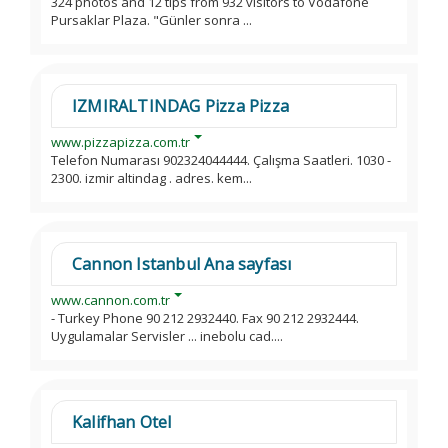
324 photos and 12 tips from 932 visitors to Vodafone
Pursaklar Plaza. "Günler sonra ...
IZMIRALTINDAG Pizza Pizza
www.pizzapizza.com.tr
Telefon Numarası 902324044444. Çalışma Saatleri. 1030 -
2300. izmir altindag . adres. kem...
Cannon Istanbul Ana sayfası
www.cannon.com.tr
- Turkey Phone 90 212 2932440. Fax 90 212 2932444.
Uygulamalar Servisler ... inebolu cad....
Kalifhan Otel