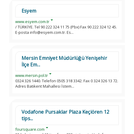
Esyem
www.esyem.com.tr
/ TÜRKİYE. Tel 90 222 324 11 75 (Pbx) Fax 90 222 324 12 45.
E-posta info@esyem.com.tr. Es...
Mersin Emniyet Müdürlüğü Yenişehir
İlçe Em...
www.mersin.pol.tr
0324 326 1440. Telefon 0505 318 3342. Fax 0 324 326 13 72.
Adres Batıkent Mahallesi İstem...
Vodafone Pursaklar Plaza Keçiören 12
tips...
foursquare.com