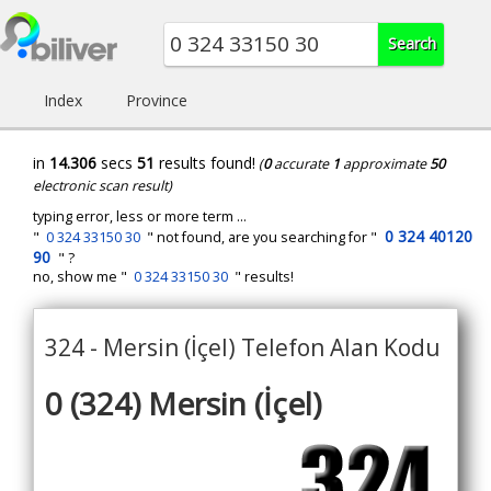
Index
Province
in
14.306
secs
51
results found!
(
0
accurate
1
approximate
50
electronic scan result)
typing error, less or more term ...
0 324 40120
"
0 324 33150 30
" not found, are you searching for "
90
" ?
no, show me "
0 324 33150 30
" results!
324 - Mersin (İçel) Telefon Alan Kodu
0 (324) Mersin (İçel)