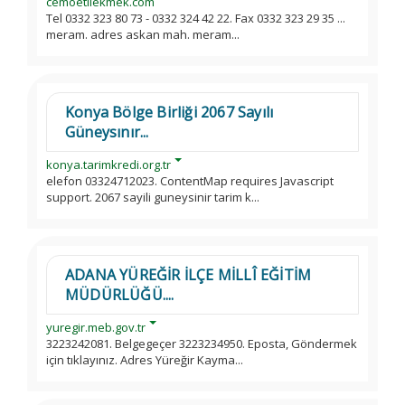
cemoetliekmek.com
Tel 0332 323 80 73 - 0332 324 42 22. Fax 0332 323 29 35 ...
meram. adres askan mah. meram...
Konya Bölge Birliği 2067 Sayılı
Güneysınır...
konya.tarimkredi.org.tr
elefon 03324712023. ContentMap requires Javascript
support. 2067 sayili guneysinir tarim k...
ADANA YÜREĞİR İLÇE MİLLÎ EĞİTİM
MÜDÜRLÜĞÜ....
yuregir.meb.gov.tr
3223242081. Belgegeçer 3223234950. Eposta, Göndermek
için tıklayınız. Adres Yüreğir Kayma...