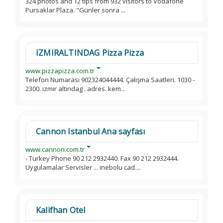
324 photos and 12 tips from 932 visitors to Vodafone
Pursaklar Plaza. "Günler sonra ...
IZMIRALTINDAG Pizza Pizza
www.pizzapizza.com.tr
Telefon Numarası 902324044444. Çalışma Saatleri. 1030 -
2300. izmir altindag . adres. kem...
Cannon Istanbul Ana sayfası
www.cannon.com.tr
- Turkey Phone 90 212 2932440. Fax 90 212 2932444.
Uygulamalar Servisler ... inebolu cad....
Kalifhan Otel