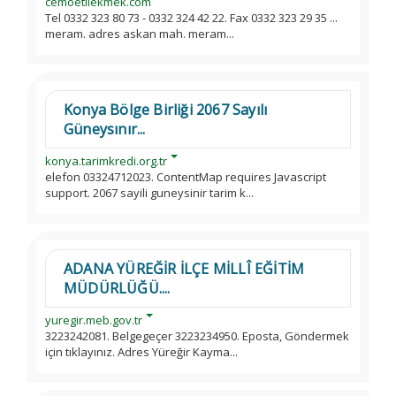
cemoetliekmek.com
Tel 0332 323 80 73 - 0332 324 42 22. Fax 0332 323 29 35 ...
meram. adres askan mah. meram...
Konya Bölge Birliği 2067 Sayılı
Güneysınır...
konya.tarimkredi.org.tr
elefon 03324712023. ContentMap requires Javascript
support. 2067 sayili guneysinir tarim k...
ADANA YÜREĞİR İLÇE MİLLÎ EĞİTİM
MÜDÜRLÜĞÜ....
yuregir.meb.gov.tr
3223242081. Belgegeçer 3223234950. Eposta, Göndermek
için tıklayınız. Adres Yüreğir Kayma...