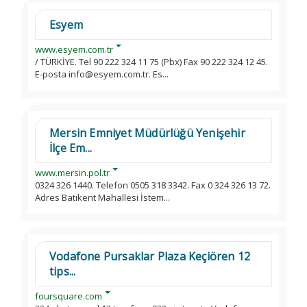
Esyem
www.esyem.com.tr
/ TÜRKİYE. Tel 90 222 324 11 75 (Pbx) Fax 90 222 324 12 45.
E-posta info@esyem.com.tr. Es...
Mersin Emniyet Müdürlüğü Yenişehir
İlçe Em...
www.mersin.pol.tr
0324 326 1440. Telefon 0505 318 3342. Fax 0 324 326 13 72.
Adres Batıkent Mahallesi İstem...
Vodafone Pursaklar Plaza Keçiören 12
tips...
foursquare.com