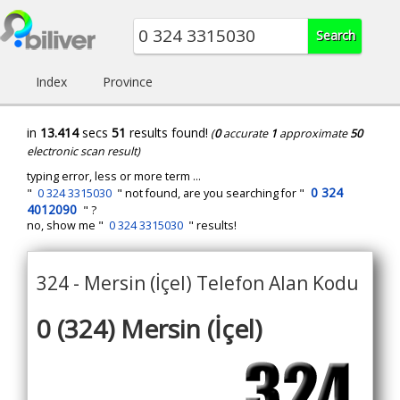
Index
Province
in
13.414
secs
51
results found!
(
0
accurate
1
approximate
50
electronic scan result)
typing error, less or more term ...
0 324
"
0 324 3315030
" not found, are you searching for "
4012090
" ?
no, show me "
0 324 3315030
" results!
324 - Mersin (İçel) Telefon Alan Kodu
0 (324) Mersin (İçel)