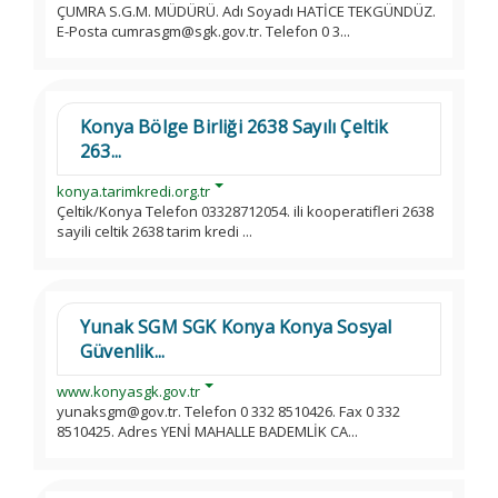
ÇUMRA S.G.M. MÜDÜRÜ. Adı Soyadı HATİCE TEKGÜNDÜZ.
E-Posta cumrasgm@sgk.gov.tr. Telefon 0 3...
Konya Bölge Birliği 2638 Sayılı Çeltik
263...
konya.tarimkredi.org.tr
Çeltik/Konya Telefon 03328712054. ili kooperatifleri 2638
sayili celtik 2638 tarim kredi ...
Yunak SGM SGK Konya Konya Sosyal
Güvenlik...
www.konyasgk.gov.tr
yunaksgm@gov.tr. Telefon 0 332 8510426. Fax 0 332
8510425. Adres YENİ MAHALLE BADEMLİK CA...