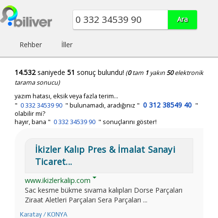
Rehber
İller
14.532
saniyede
51
sonuç bulundu!
(
0
tam
1
yakın
50
elektronik
tarama sonucu)
yazım hatası, eksik veya fazla terim...
0 312 38549 40
"
0 332 34539 90
"
bulunamadı, aradığınız
"
"
olabilir mi?
hayır, bana "
0 332 34539 90
" sonuçlarını göster!
İkizler Kalıp Pres & İmalat Sanayi
Ticaret...
www.ikizlerkalip.com
Sac kesme bükme sıvama kalıpları Dorse Parçaları
Ziraat Aletleri Parçaları Sera Parçaları ...
Karatay / KONYA