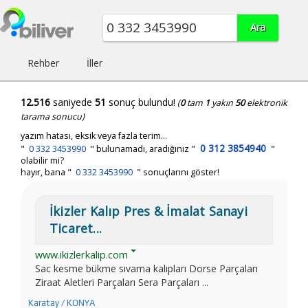
Rehber
İller
12.516
saniyede
51
sonuç bulundu!
(
0
tam
1
yakın
50
elektronik
tarama sonucu)
yazım hatası, eksik veya fazla terim...
0 312 3854940
"
0 332 3453990
"
bulunamadı, aradığınız
"
"
olabilir mi?
hayır, bana "
0 332 3453990
" sonuçlarını göster!
İkizler Kalıp Pres & İmalat Sanayi
Ticaret...
www.ikizlerkalip.com
Sac kesme bükme sıvama kalıpları Dorse Parçaları
Ziraat Aletleri Parçaları Sera Parçaları ...
Karatay / KONYA