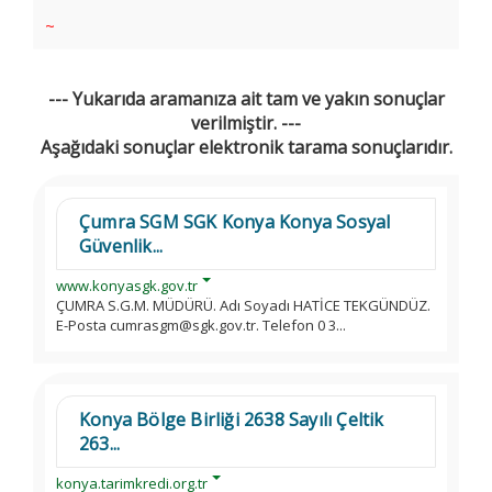
~
--- Yukarıda aramanıza ait tam ve yakın sonuçlar
verilmiştir. ---
Aşağıdaki sonuçlar elektronik tarama sonuçlarıdır.
Çumra SGM SGK Konya Konya Sosyal
Güvenlik...
www.konyasgk.gov.tr
ÇUMRA S.G.M. MÜDÜRÜ. Adı Soyadı HATİCE TEKGÜNDÜZ.
E-Posta cumrasgm@sgk.gov.tr. Telefon 0 3...
Konya Bölge Birliği 2638 Sayılı Çeltik
263...
konya.tarimkredi.org.tr