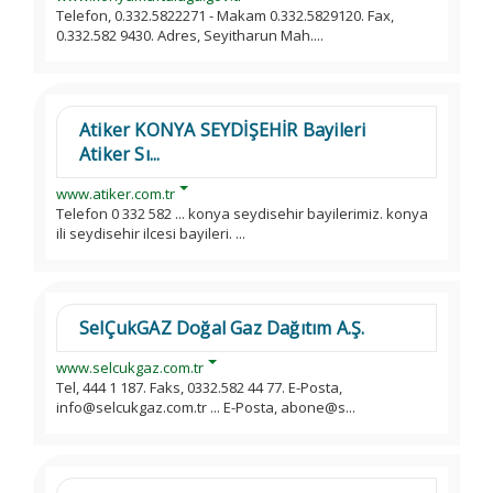
Telefon, 0.332.5822271 - Makam 0.332.5829120. Fax,
0.332.582 9430. Adres, Seyitharun Mah....
Atiker KONYA SEYDİŞEHİR Bayileri
Atiker Sı...
www.atiker.com.tr
Telefon 0 332 582 ... konya seydisehir bayilerimiz. konya
ili seydisehir ilcesi bayileri. ...
SelÇukGAZ Doğal Gaz Dağıtım A.Ş.
www.selcukgaz.com.tr
Tel, 444 1 187. Faks, 0332.582 44 77. E-Posta,
info@selcukgaz.com.tr ... E-Posta, abone@s...