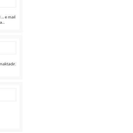
.. e mail
...
nmaktadir.