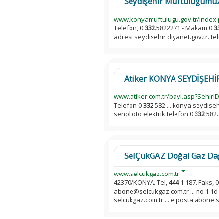
Seydişehir Müftülüğümüz
www.konyamuftulugu.gov.tr/index.p
Telefon, 0.
332
.5822271 - Makam 0.
3
adresi seydisehir diyanet.gov.tr. tel
Atiker KONYA SEYDİŞEHİR Ba
www.atiker.com.tr/bayi.asp?SehirI
Telefon 0
332
582 ... konya seydisehi
senol oto elektrik telefon 0
332
582..
SelÇukGAZ Doğal Gaz Dağ
www.selcukgaz.com.tr
42370/KONYA. Tel,
444
1 187. Faks, 0
abone@selcukgaz.com.tr ... no 1 1d
selcukgaz.com.tr ... e posta abone s.