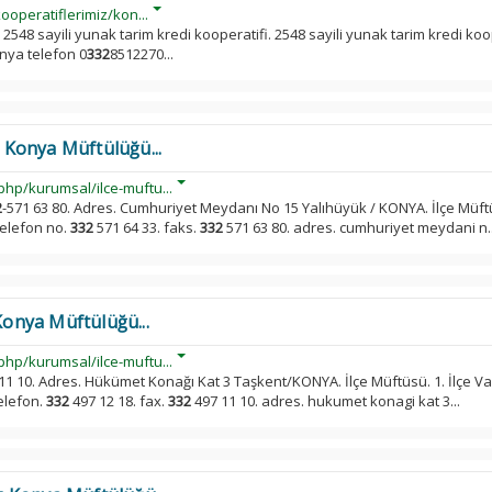
ooperatiflerimiz/kon...
 2548 sayili yunak tarim kredi kooperatifi. 2548 sayili yunak tarim kredi koop
nya telefon 0
332
8512270...
Konya Müftülüğü...
hp/kurumsal/ilce-muftu...
2
-571 63 80. Adres. Cumhuriyet Meydanı No 15 Yalıhüyük / KONYA. İlçe Müft
 telefon no.
332
571 64 33. faks.
332
571 63 80. adres. cumhuriyet meydani n..
onya Müftülüğü...
hp/kurumsal/ilce-muftu...
11 10. Adres. Hükümet Konağı Kat 3 Taşkent/KONYA. İlçe Müftüsü. 1. İlçe Vai
telefon.
332
497 12 18. fax.
332
497 11 10. adres. hukumet konagi kat 3...