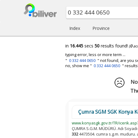
Index
Province
in
16.445
secs
50
results found!
(
0
ac
typing error, less or more term ...
"
0 332 444 0650
" not found, are you s
no, show me "
0 332 444 0650
" results
No 
The
Çumra SGM SGK Konya Kony
www.konyasgk.gov.tr/TR/icerik.asp
ÇUMRA S.G.M. MÜDÜRÜ. Adı Soyadı
332
4473504. cumra s.g.m. muduru. a