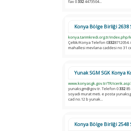
fax 0
332
4473504...
Konya Bölge Birliği 2638 S
konya.tarimkredi.org.tr/index.php/k
Çeltik/Konya Telefon 0
332
8712054. i
mahallesi mevlana caddesi no 31 ce
Yunak SGM SGK Konya Kony
www.konyasgk.gov.tr/TR/icerik.asp
yunaksgm@gov.tr. Telefon 0
332
85
soyadi murat meti. e posta yunaksg
cad no.12 b yunak...
Konya Bölge Birliği 2548 S