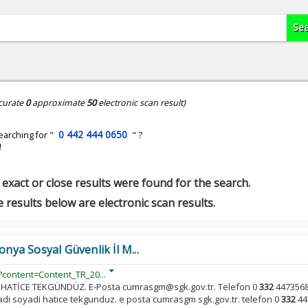
curate
0
approximate
50
electronic scan result)
0 442 444 0650
earching for "
" ?
!
exact or close results were found for the search.
 results below are electronic scan results.
a Sosyal Güvenlik İl M...
?content=Content_TR_20...
 HATİCE TEKGÜNDÜZ. E-Posta cumrasgm@sgk.gov.tr. Telefon 0
332
4473568
di soyadi hatice tekgunduz. e posta cumrasgm sgk.gov.tr. telefon 0
332
44