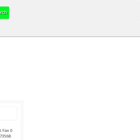
. Fax 0
73568.