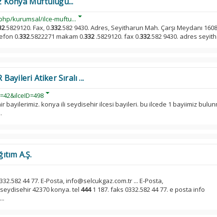
 Konya Müftülüğü...
hp/kurumsal/ilce-muftu...
32
.5829120. Fax, 0.
332
.582 9430. Adres, Seyitharun Mah. Çarşı Meydanı 1608 .
efon 0.
332
.5822271 makam 0.
332
.5829120. fax 0.
332
.582 9430. adres seyitha
yileri Atiker Sıralı ...
D=42&ilceID=498
r bayilerimiz. konya ili seydisehir ilcesi bayileri. bu ilcede 1 bayiimiz bulu
.
ıtım A.Ş.
332.582 44 77. E-Posta, info@selcukgaz.com.tr ... E-Posta,
 seydisehir 42370 konya. tel
444
1 187. faks 0332.582 44 77. e posta info
..