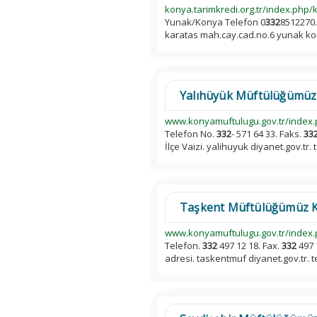
konya.tarimkredi.org.tr/index.php/k
Yunak/Konya Telefon 0
332
8512270.
karatas mah.cay.cad.no.6 yunak ko
Yalıhüyük Müftülüğümüz 
www.konyamuftulugu.gov.tr/index.p
Telefon No.
332
- 571 64 33. Faks.
33
İlçe Vaizi. yalihuyuk diyanet.gov.tr.
Taşkent Müftülüğümüz K
www.konyamuftulugu.gov.tr/index.p
Telefon.
332
497 12 18. Fax.
332
497 
adresi. taskentmuf diyanet.gov.tr. 