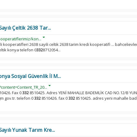
ayılı Çeltik 2638 Tar...
ooperatiflerimiz/kon...
li kooperatifleri 2638 sayili celtik 2638 tarim kredi kooperatifi ... bahcelievle
ltik konya telefon 0
332
8712054...
a Sosyal Güvenlik İl M...
?content=Content_TR_20...
10426. Fax 0
332
8510425. Adres YENİ MAHALLE BADEMLİK CAD NO.12/B YUNA
m gov.tr. telefon 0
332
8510426. fax 0
332
8510425. adres yeni mahalle bad
ayılı Yunak Tarım Kre...