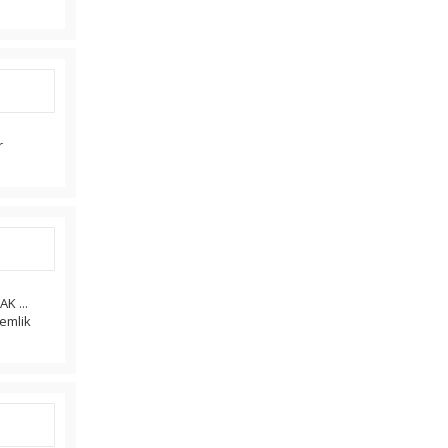
r
K ...
emlik