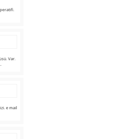
eratifi.
üsü. Var.
.
zi. e mail