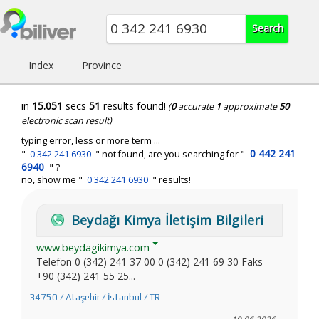
Index
Province
in
15.051
secs
51
results found!
(
0
accurate
1
approximate
50
electronic scan result)
typing error, less or more term ...
0 442 241
"
0 342 241 6930
" not found, are you searching for "
6940
" ?
no, show me "
0 342 241 6930
" results!
Beydağı Kimya İletişim Bilgileri
www.beydagikimya.com
Telefon 0 (342) 241 37 00 0 (342) 241 69 30 Faks
+90 (342) 241 55 25...
34750 / Ataşehir / İstanbul / TR