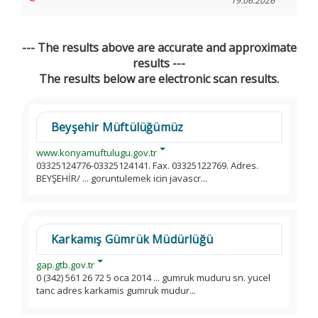
~
19.06.2026
--- The results above are accurate and approximate
results ---
The results below are electronic scan results.
Beyşehir Müftülüğümüz
www.konyamuftulugu.gov.tr
03325124776-03325124141. Fax. 03325122769. Adres.
BEYŞEHİR/ ... goruntulemek icin javascr...
Karkamış Gümrük Müdürlüğü
gap.gtb.gov.tr
0 (342) 561 26 72 5 oca 2014 ... gumruk muduru sn. yucel
tanc adres karkamis gumruk mudur...