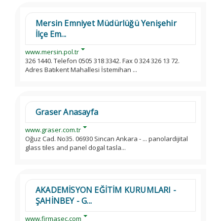
Mersin Emniyet Müdürlüğü Yenişehir
İlçe Em...
www.mersin.pol.tr
326 1440. Telefon 0505 318 3342. Fax 0 324 326 13 72.
Adres Batıkent Mahallesi İstemihan ...
Graser Anasayfa
www.graser.com.tr
Oğuz Cad. No35. 06930 Sincan Ankara - ... panolardijital
glass tiles and panel dogal tasla...
AKADEMİSYON EĞİTİM KURUMLARI -
ŞAHİNBEY - G...
www.firmasec.com