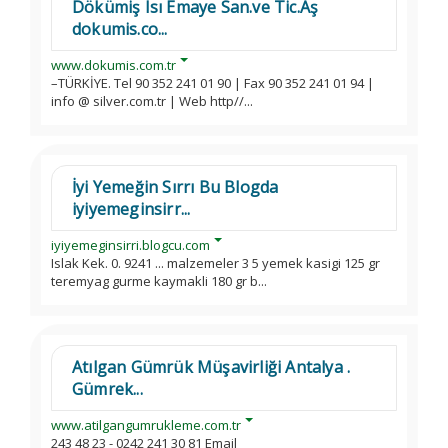
Dökümiş Isı Emaye San.ve Tic.Aş
dokumis.co...
www.dokumis.com.tr
–TÜRKİYE. Tel 90 352 241 01 90 | Fax 90 352 241 01 94 |
info @ silver.com.tr | Web http//...
İyi Yemeğin Sırrı Bu Blogda
iyiyemeginsirr...
iyiyemeginsirri.blogcu.com
Islak Kek. 0. 9241 ... malzemeler 3 5 yemek kasigi 125 gr
teremyag gurme kaymakli 180 gr b...
Atılgan Gümrük Müşavirliği Antalya .
Gümrek...
www.atilgangumrukleme.com.tr
243 48 23 - 0242 241 30 81 Email