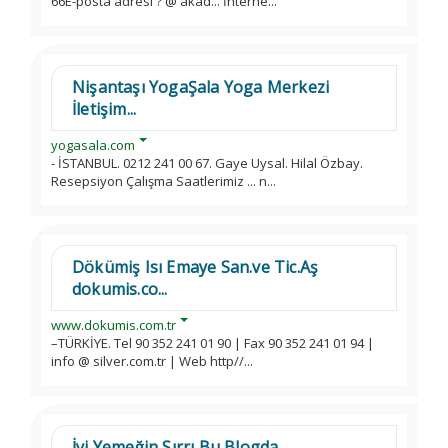
66E-posta adresi ? @ akad... İnterne...
Nişantaşı YogaŞala Yoga Merkezi
İletişim...
yogasala.com
- İSTANBUL. 0212 241 00 67. Gaye Uysal. Hilal Özbay.
Resepsiyon Çalışma Saatlerimiz ... n...
Dökümiş Isı Emaye San.ve Tic.Aş
dokumis.co...
www.dokumis.com.tr
–TÜRKİYE. Tel 90 352 241 01 90 | Fax 90 352 241 01 94 |
info @ silver.com.tr | Web http//...
İyi Yemeğin Sırrı Bu Blogda