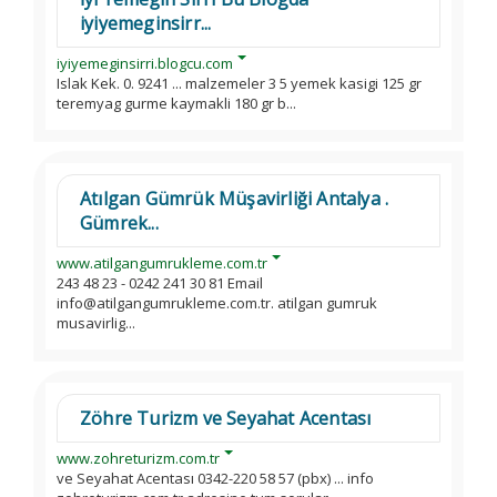
iyiyemeginsirr...
iyiyemeginsirri.blogcu.com
Islak Kek. 0. 9241 ... malzemeler 3 5 yemek kasigi 125 gr
teremyag gurme kaymakli 180 gr b...
Atılgan Gümrük Müşavirliği Antalya .
Gümrek...
www.atilgangumrukleme.com.tr
243 48 23 - 0242 241 30 81 Email
info@atilgangumrukleme.com.tr. atilgan gumruk
musavirlig...
Zöhre Turizm ve Seyahat Acentası
www.zohreturizm.com.tr
ve Seyahat Acentası 0342-220 58 57 (pbx) ... info