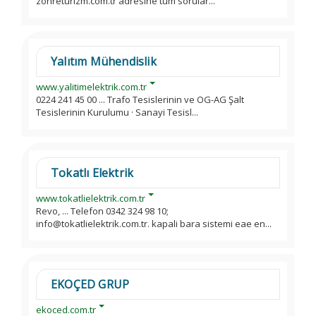
zohreturizm.com.tr adresine tum sorular...
Yalıtım Mühendislik
www.yalitimelektrik.com.tr
0224 241 45 00 ... Trafo Tesislerinin ve OG-AG Şalt
Tesislerinin Kurulumu · Sanayi Tesisl...
Tokatlı Elektrik
www.tokatlielektrik.com.tr
Revo, ... Telefon 0342 324 98 10;
info@tokatlielektrik.com.tr. kapali bara sistemi eae en...
EKOÇED GRUP
ekoced.com.tr