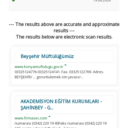
19.06.2026
--- The results above are accurate and approximate
results ---
The results below are electronic scan results.
Beyşehir Müftülüğümüz
www.konyamuftulugu.gov.tr
03325124776-03325124141. Fax. 03325122769. Adres.
BEYŞEHİR/ ... goruntulemek icin javascr...
AKADEMİSYON EĞİTİM KURUMLARI -
ŞAHİNBEY - G...
www.firmasec.com
numarası (0342) 220 19 40Faks numarası (0342) 220 19