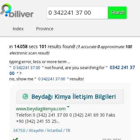
Index
Province
in
14.058
secs
101
results found!
(
1
accurate
0
approximate
100
electronic scan result)
typing error, less or more term ...
0342 241 37
"
0 342241 37 00
" not found, are you searching for "
00
" ?
no, show me "
0 342241 37 00
" results!
Beydağı Kimya İletişim Bilgileri
www.beydagikimya.com
Telefon 0 (342) 241 37 00 0 (342) 241 69 30 Faks
+90 (342) 241 55 25...
34750 / Ataşehir / İstanbul / TR