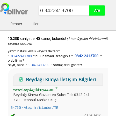
Rehber
İller
15.238
saniyede
45
sonuç bulundu!
(
1
tam
0
yakın
44
elektronik
tarama sonucu)
yazım hatası, eksik veya fazla terim...
0342 2413700
"
0 3422413700
"
bulunamadı, aradığınız
"
"
olabilir mi?
hayır, bana "
0 3422413700
" sonuçlarını göster!
Beydağı Kimya İletişim Bilgileri
www.beydagikimya.com
Beydağı Kimya Gaziantep Şube: Tel: 0342 241
3700 İstanbul Merkez Küç...
34750 / Ataşehir / İstanbul / TR
02.08.2026