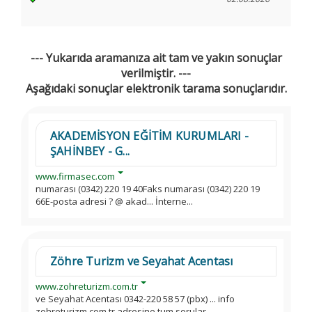
--- Yukarıda aramanıza ait tam ve yakın sonuçlar
verilmiştir. ---
Aşağıdaki sonuçlar elektronik tarama sonuçlarıdır.
AKADEMİSYON EĞİTİM KURUMLARI -
ŞAHİNBEY - G...
www.firmasec.com
numarası (0342) 220 19 40Faks numarası (0342) 220 19
66E-posta adresi ? @ akad... İnterne...
Zöhre Turizm ve Seyahat Acentası
www.zohreturizm.com.tr
ve Seyahat Acentası 0342-220 58 57 (pbx) ... info
zohreturizm.com.tr adresine tum sorular...