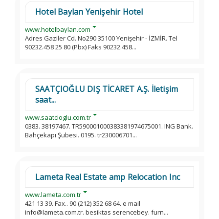
Hotel Baylan Yenişehir Hotel
www.hotelbaylan.com
Adres Gaziler Cd. No290 35100 Yenişehir - İZMİR. Tel
90232.458 25 80 (Pbx) Faks 90232.458...
SAATÇIOĞLU DIŞ TİCARET A.Ş. İletişim
saat...
www.saatcioglu.com.tr
0383. 38197467. TR590001000383381974675001. ING Bank.
Bahçekapı Şubesi. 0195. tr230006701...
Lameta Real Estate amp Relocation Inc
www.lameta.com.tr
421 13 39. Fax.. 90 (212) 352 68 64. e mail
info@lameta.com.tr. besiktas serencebey. furn...