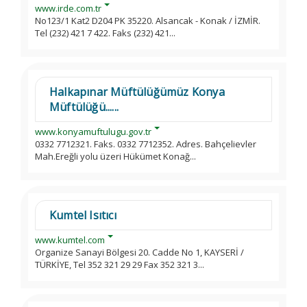
www.irde.com.tr
No123/1 Kat2 D204 PK 35220. Alsancak - Konak / İZMİR.
Tel (232) 421 7 422. Faks (232) 421...
Halkapınar Müftülüğümüz Konya
Müftülüğü......
www.konyamuftulugu.gov.tr
0332 7712321. Faks. 0332 7712352. Adres. Bahçelievler
Mah.Ereğli yolu üzeri Hükümet Konağ...
Kumtel Isıtıcı
www.kumtel.com
Organize Sanayi Bölgesi 20. Cadde No 1, KAYSERİ /
TÜRKİYE, Tel 352 321 29 29 Fax 352 321 3...