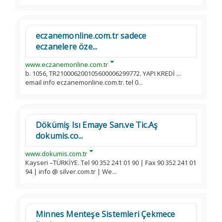
eczanemonline.com.tr sadece
eczanelere öze...
www.eczanemonline.com.tr
b. 1056, TR210006200105600006299772. YAPI KREDİ ...
email info eczanemonline.com.tr. tel 0...
Dökümiş Isı Emaye San.ve Tic.Aş
dokumis.co...
www.dokumis.com.tr
Kayseri –TÜRKİYE. Tel 90 352 241 01 90 | Fax 90 352 241 01
94 | info @ silver.com.tr | We...
Minnes Menteşe Sistemleri Çekmece