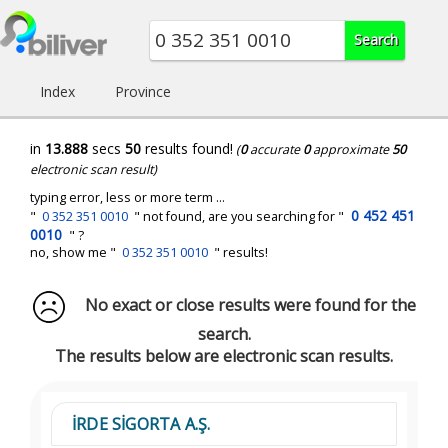
Index
Province
in
13.888
secs
50
results found!
(
0
accurate
0
approximate
50
electronic scan result)
typing error, less or more term ...
0 452 451
"
0 352 351 0010
" not found, are you searching for "
0010
" ?
no, show me "
0 352 351 0010
" results!
No exact or close results were found for the
search.
The results below are electronic scan results.
İRDE SİGORTA A.Ş.