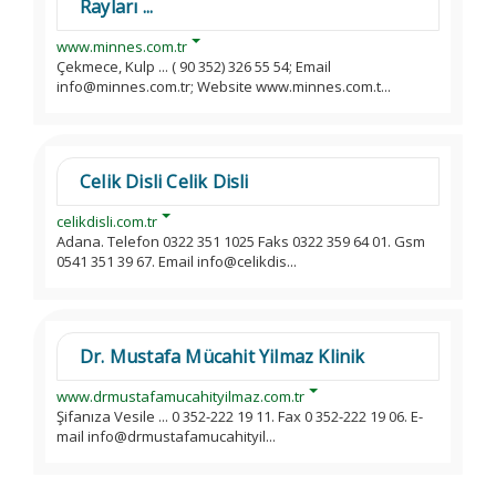
Rayları ...
www.minnes.com.tr
Çekmece, Kulp ... ( 90 352) 326 55 54; Email
info@minnes.com.tr; Website www.minnes.com.t...
Celik Disli Celik Disli
celikdisli.com.tr
Adana. Telefon 0322 351 1025 Faks 0322 359 64 01. Gsm
0541 351 39 67. Email info@celikdis...
Dr. Mustafa Mücahit Yilmaz Klinik
www.drmustafamucahityilmaz.com.tr
Şifanıza Vesile ... 0 352-222 19 11. Fax 0 352-222 19 06. E-
mail info@drmustafamucahityil...