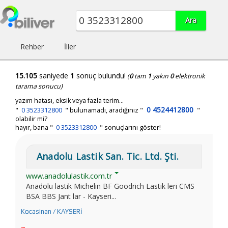
Rehber
İller
15.105
saniyede
1
sonuç bulundu!
(
0
tam
1
yakın
0
elektronik
tarama sonucu)
yazım hatası, eksik veya fazla terim...
0 4524412800
"
0 3523312800
"
bulunamadı, aradığınız
"
"
olabilir mi?
hayır, bana "
0 3523312800
" sonuçlarını göster!
Anadolu Lastik San. Tic. Ltd. Şti.
www.anadolulastik.com.tr
Anadolu lastik Michelin BF Goodrich Lastik leri CMS
BSA BBS Jant lar - Kayseri...
Kocasinan / KAYSERİ
~