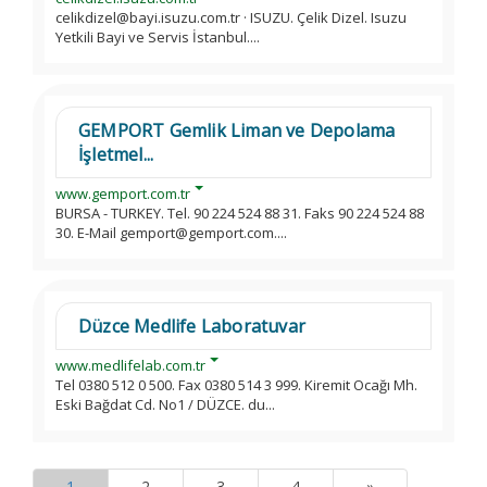
celikdizel@bayi.isuzu.com.tr · ISUZU. Çelik Dizel. Isuzu
Yetkili Bayi ve Servis İstanbul....
GEMPORT Gemlik Liman ve Depolama
İşletmel...
www.gemport.com.tr
BURSA - TURKEY. Tel. 90 224 524 88 31. Faks 90 224 524 88
30. E-Mail gemport@gemport.com....
Düzce Medlife Laboratuvar
www.medlifelab.com.tr
Tel 0380 512 0 500. Fax 0380 514 3 999. Kiremit Ocağı Mh.
Eski Bağdat Cd. No1 / DÜZCE. du...
1
2
3
4
»