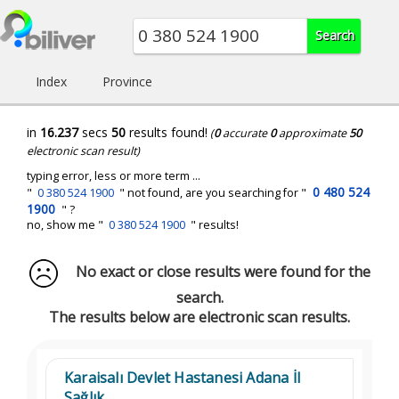
Index
Province
in
16.237
secs
50
results found!
(
0
accurate
0
approximate
50
electronic scan result)
typing error, less or more term ...
0 480 524
"
0 380 524 1900
" not found, are you searching for "
1900
" ?
no, show me "
0 380 524 1900
" results!
No exact or close results were found for the
search.
The results below are electronic scan results.
Karaisalı Devlet Hastanesi Adana İl
Sağlık...