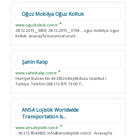
Oğuz Mobilya Oğuz Koltuk
www.oguzkoltuk.com.tr
28.12.2015__3803; 28.12.2015__3794 ... oguz mobilya. oguz
koltuk. anasayfa kurumsal urunl...
Şahin Kalıp
www.sahinkalip.com.tr
Hürriyet Bulvarı No 44 34524 Beylikdüzü İstanbul /
Türkiye. Telefon (90) 212 875 19 00. F...
ANSA Lojistik Worldwide
Transportation İs...
www.ansalojistik.com.tr
.. 90 212 8543802; info@ansalojistik.com.tr · Anasayfa ·