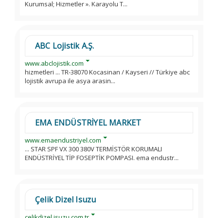
Kurumsal; Hizmetler ». Karayolu T...
ABC Lojistik A.Ş.
www.abclojistik.com
hizmetleri ... TR-38070 Kocasinan / Kayseri // Türkiye abc
lojistik avrupa ile asya arasin...
EMA ENDÜSTRİYEL MARKET
www.emaendustriyel.com
... STAR SPF VX 300 380V TERMİSTÖR KORUMALI
ENDÜSTRİYEL TİP FOSEPTİK POMPASI. ema endustr...
Çelik Dizel Isuzu
celikdizel.isuzu.com.tr