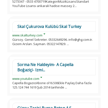
5273347 - 0533 4700719KategoriMüzikLisansStandart
YouTube Lisansı ankarali hadise massey 2...
Skal Çukurova Kulübü Skal Turkey
www.skalturkey.com
Gürsoy. Genel Sekreter. 05332649296. info@ghg.com.tr.
Gizem Arslan. Sayman. 05322147829. ...
Sorma Ne Haldeyim- A Capella
Boğaziçi- Izmi...
www.youtube.com
Capella BogaziciAbone ol16.506Ekle Paylaş Daha fazla
125.124 744 1619 Şub 2014 tarihinde ...