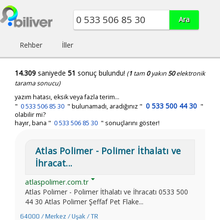
Rehber
İller
14.309
saniyede
51
sonuç bulundu!
(
1
tam
0
yakın
50
elektronik
tarama sonucu)
yazım hatası, eksik veya fazla terim...
0 533 500 44 30
"
0 533 506 85 30
"
bulunamadı, aradığınız
"
"
olabilir mi?
hayır, bana "
0 533 506 85 30
" sonuçlarını göster!
Atlas Polimer - Polimer İthalatı ve
İhracat...
atlaspolimer.com.tr
Atlas Polimer - Polimer İthalatı ve İhracatı 0533 500
44 30 Atlas Polimer Şeffaf Pet Flake...
64000 / Merkez / Uşak / TR