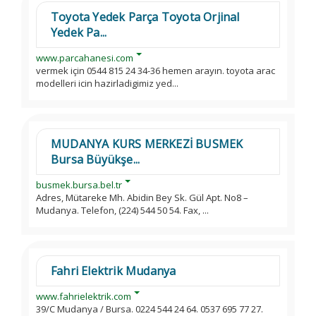
Toyota Yedek Parça Toyota Orjinal
Yedek Pa...
www.parcahanesi.com
vermek için 0544 815 24 34-36 hemen arayın. toyota arac
modelleri icin hazirladigimiz yed...
MUDANYA KURS MERKEZİ BUSMEK
Bursa Büyükşe...
busmek.bursa.bel.tr
Adres, Mütareke Mh. Abidin Bey Sk. Gül Apt. No8 –
Mudanya. Telefon, (224) 544 50 54. Fax, ...
Fahri Elektrik Mudanya
www.fahrielektrik.com
39/C Mudanya / Bursa. 0224 544 24 64. 0537 695 77 27.