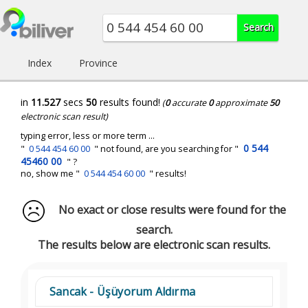
Index
Province
in
11.527
secs
50
results found!
(
0
accurate
0
approximate
50
electronic scan result)
typing error, less or more term ...
0 544
"
0 544 454 60 00
" not found, are you searching for "
45460 00
" ?
no, show me "
0 544 454 60 00
" results!
No exact or close results were found for the
search.
The results below are electronic scan results.
Sancak - Üşüyorum Aldırma