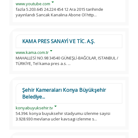
www.youtube.com
fazla 5.203.645 24.224 454 12 Ara 2015 tarihinde
yayınlandı Sancak Kanalına Abone Ol http...
KAMA PRES SANAYİ VE TİC. A.Ş.
www.kama.com.tr
MAHALLESİ NO.98 34540 GÜNEŞLİ-BAĞCILAR, ISTANBUL /
TÜRKİYE, Tel kama pres a.s. ...
Şehir Kameraları Konya Büyükşehir
Belediye...
konyabuyuksehir.tv
54.394. konya buyuksehir stadyumu izlenme sayisi
3.928.930 mevlana ucler kavsagi izlenme s...