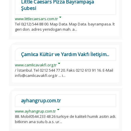
Little Caesars Pizza Bayrampaşa
Şubesi
www.littlecaesars.com.tr
Tel 0(212) 544 88 00. Map Data. Map Data. bayrampasa. lt
geri don. adres yenidogan mah. a...
Çamlıca Kültür ve Yardım Vakfı İletişim...
www.camlicavakfi.org.tr
/ İstanbul. Tel 0212 544 77 20. Faks 0212 613 91 16. E-Mail
info@camlicavakfi.org.tr ... i...
ayhangrup.com.tr
www.ayhangrup.com.tr
88. Mobil0544 233 48 26 turkiye de kaliteli humik asitin adi.
bitkinin ana sutu b.a.s. ur...