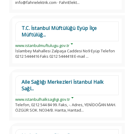
info@fahrielektrik.com · FahriElekt...
T.C. İstanbul Müftülüğü Eyüp İlçe
Müftülüğ...
www.istanbulmuftulugu.gov.tr
İslambey Mahallesi Zalpaşa Caddesi No9 Eyüp Telefon
0212 5444416 Faks 0212 5444418 E-mail ...
Aile Sağlığı Merkezleri İstanbul Halk
Sağl...
www.istanbulhalksagligi.gov.tr
Telefon, 0212 544 84 99. Faks, -. Adres, YENİDOĞAN MAH.
ÖZGÜR SOK. NO34/B. Harita, Haritad...